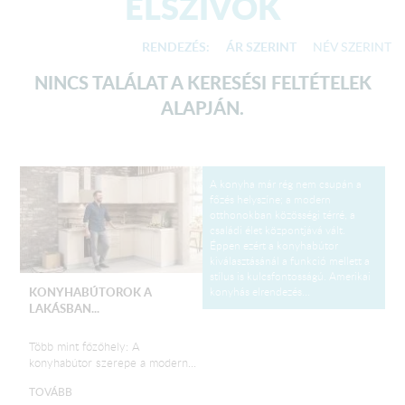
ELSZÍVÓK
RENDEZÉS:
ÁR SZERINT
NÉV SZERINT
NINCS TALÁLAT A KERESÉSI FELTÉTELEK
ALAPJÁN.
A konyha már rég nem csupán a
főzés helyszíne; a modern
otthonokban közösségi térré, a
családi élet központjává vált.
Éppen ezért a konyhabútor
kiválasztásánál a funkció mellett a
stílus is kulcsfontosságú. Amerikai
konyhás elrendezés...
KONYHABÚTOROK A
LAKÁSBAN...
Több mint főzőhely: A
konyhabútor szerepe a modern...
TOVÁBB