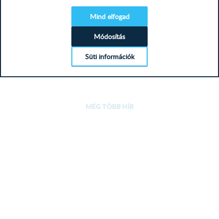
teljesen...
TAVASZI SZÍNEK A KON...
Mind elfogad
Módosítás
konyhabútor, tavasz, újdonság,
könnyed elegancia,...
Süti információk
TOVÁBB
MÉG TÖBB HÍR