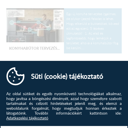
Egy új konyha tervezése izgalmas,
de olykor ijesztő feladat is lehet.
Hogy elkerüld a buktatókat, kövesd
ezt az egyszerű, 5 lépéses
útmutatót! 1. Az első és
legfontosabb, hogy lemérjük a
területet, ahova a konyhabútor fog
be kerülni....
KONYHABÚTOR TERVEZÉS...
konyhabútor, konyhabútor
tervezés, új, ötletek,
Süti (cookie) tájékoztató
TOVÁBB
Az oldal sütiket és egyéb nyomkövető technológiákat alkalmaz,
Színek, amik élettel töltik meg az
hogy javítsa a böngészési élményét, azzal hogy személyre szabott
otthonod! A tavasz az megújulás
tartalmakat és célzott hirdetéseket jelenít meg, és elemzi a
ideje, miért ne kezdenéd ezt az
weboldalunk forgalmát, hogy megtudjuk honnan érkeztek a
otthonod szívével, a konyhával?
látogatóink.
További információkért kattintson ide:
Nem kell rögtön teljes felújításba
Adatkezelési tájékoztató
fognod; néha elég egy jól
megválasztott új szín, hogy