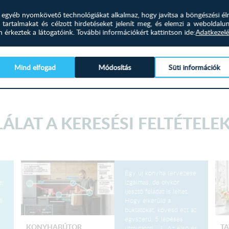
és egyéb nyomkövető technológiákat alkalmaz, hogy javítsa a böngészési él
 tartalmakat és célzott hirdetéseket jelenít meg, és elemzi a weboldalu
érkeztek a látogatóink.
További információkért kattintson ide:
Adatkezelé
Mind elfogad
Módosítás
Süti információk
KONYHAI MÉRLEG
ÁLAT A KERESÉSI FELTÉTELE
Egy új konyha tervezése
e;
izgalmas, de olykor
ijesztő feladat is lehet.
i
Hogy elkerüld a
buktatókat, kövesd ezt az
egyszerű, 5 lépéses
KONYHABÚTOR
TA
útmutatót! 1. Az első és