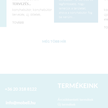
TERVEZÉS...
legfontosabb, hogy
lemérjük a területet,
konyhabútor, konyhabútor
ko
ahova a konyhabútor fog
tervezés, új, ötletek,
új
be kerülni....
ele
TOVÁBB
TO
MÉG TÖBB HÍR
TERMÉKEINK
+36 20 318 8122
Árcsökkentett termékek
Új termékek