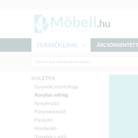
TERMÉKEINK
ÁRCSÖKKENTETT
KISGÉPEK
Gyümölcscentrifuga
Konyhai mérleg
Kenyérsütő
Páramentesítő
Párásító
Húsdaráló
Szendvics sütő