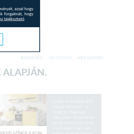
ményét, azzal hogy
nk forgalmát, hogy
si tájékoztató
RENDEZÉS:
ÁR SZERINT
NÉV SZERINT
K ALAPJÁN.
Színek, amik élettel töltik
meg az otthonod! A
tavasz az megújulás
ideje, miért ne kezdenéd
ezt az otthonod szívével,
a konyhával? Nem kell
VASZI SZÍNEK A KON...
rögtön teljes felújításba