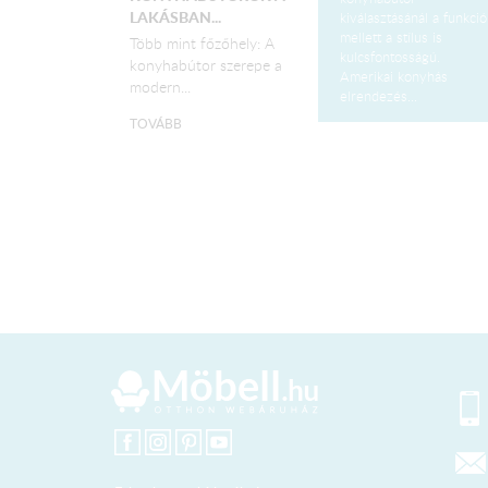
LAKÁSBAN...
kiválasztásánál a funkció
mellett a stílus is
Több mint főzőhely: A
kulcsfontosságú.
konyhabútor szerepe a
Amerikai konyhás
modern...
elrendezés...
TOVÁBB