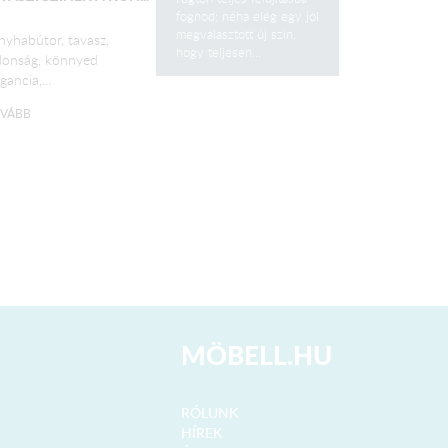
fognod; néha elég egy jól
megválasztott új szín,
nyhabútor, tavasz,
hogy teljesen...
donság, könnyed
gancia,...
VÁBB
MÖBELL.HU
RÓLUNK
HÍREK