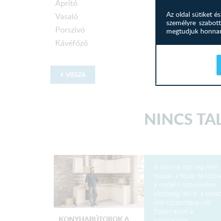
Aprító
Az oldal sütiket 
Vasaló
személyre szabott
Porszívó
megtudjuk honnan 
Kávéfőző
VISSZA
NINCS TAL
A konyha már rég nem
csupán a főzés helyszín
a modern otthonokban
közösségi térré, a család
élet központjává vált.
Éppen ezért a
KONYHABÚTOROK A
konyhabútor