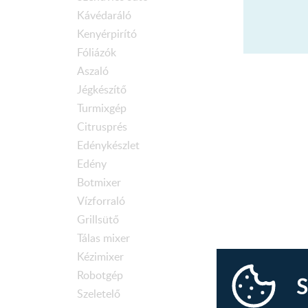
Kávédaráló
Kenyérpirító
Fóliázók
Aszaló
Jégkészítő
Turmixgép
Citrusprés
Edénykészlet
Edény
Botmixer
Vízforraló
Grillsütő
Tálas mixer
Kézimixer
Robotgép
S
Szeletelő