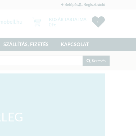
Belépés
Regisztráció
KOSÁR TARTALMA
0
0
Ft
SZÁLLÍTÁS, FIZETÉS
KAPCSOLAT
Keresés
RLEG