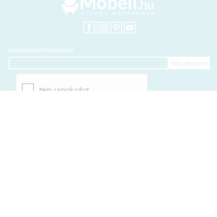
Feliratkozom hírlevélre!
+36 20 318 8122
Kártyás fizetés szolgáltatója:
Elfogadott kártyák: