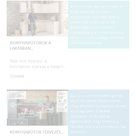
A konyha már rég nem csupán a
főzés helyszíne; a modern
otthonokban közösségi térré, a
családi élet központjává vált.
Éppen ezért a konyhabútor
kiválasztásánál a funkció mellett a
stílus is kulcsfontosságú. Amerikai
konyhás elrendezés...
KONYHABÚTOROK A
LAKÁSBAN...
Több mint főzőhely: A
konyhabútor szerepe a modern...
TOVÁBB
Egy új konyha tervezése izgalmas,
de olykor ijesztő feladat is lehet.
Hogy elkerüld a buktatókat, kövesd
ezt az egyszerű, 5 lépéses
útmutatót! 1. Az első és
legfontosabb, hogy lemérjük a
területet, ahova a konyhabútor fog
be kerülni....
KONYHABÚTOR TERVEZÉS...