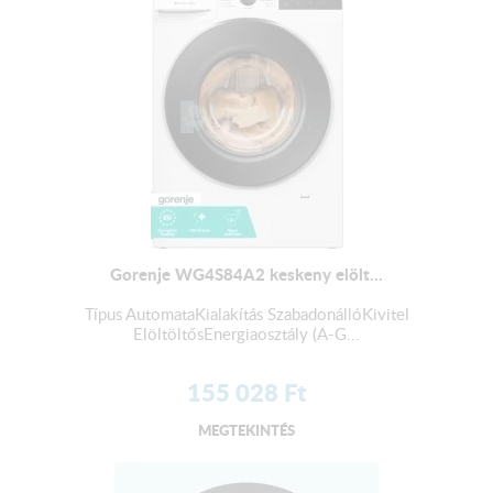
Gorenje WG4S84A2 keskeny elölt...
Típus AutomataKialakítás SzabadonállóKivitel
ElöltöltősEnergiaosztály (A-G...
155 028
Ft
MEGTEKINTÉS