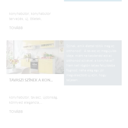
konyhabútor, konyhabútor
tervezés, új, ötletek,
TOVÁBB
Színek, amik élettel töltik meg az
otthonod! A tavasz az megújulás
ideje, miért ne kezdenéd ezt az
otthonod szívével, a konyhával?
Nem kell rögtön teljes felújításba
fognod; néha elég egy jól
megválasztott új szín, hogy
teljesen...
TAVASZI SZÍNEK A KON...
konyhabútor, tavasz, újdonság,
könnyed elegancia,...
TOVÁBB