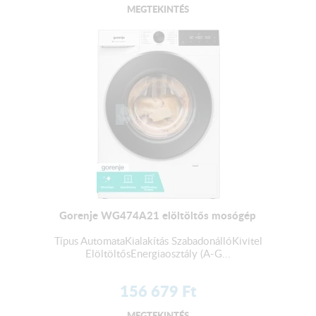
MEGTEKINTÉS
Gorenje WG474A21 elöltöltős mosógép
Típus AutomataKialakítás SzabadonállóKivitel
ElöltöltősEnergiaosztály (A-G...
156 679
Ft
MEGTEKINTÉS