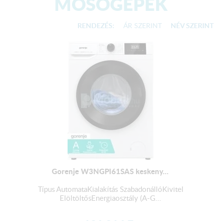
MOSÓGÉPEK
RENDEZÉS:
ÁR SZERINT
NÉV SZERINT
Gorenje W3NGPI61SAS keskeny...
Típus AutomataKialakítás SzabadonállóKivitel
ElöltöltősEnergiaosztály (A-G...