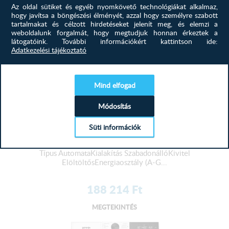
Az oldal sütiket és egyéb nyomkövető technológiákat alkalmaz,
hogy javítsa a böngészési élményét, azzal hogy személyre szabott
tartalmakat és célzott hirdetéseket jelenít meg, és elemzi a
weboldalunk forgalmát, hogy megtudjuk honnan érkeztek a
látogatóink.
További információkért kattintson ide:
Adatkezelési tájékoztató
Mind elfogad
Módosítás
Süti információk
Gorenje WG494A11 elöltöltős mosógép
Típus AutomataKialakítás SzabadonállóKivitel
ElöltöltősEnergiaosztály (A-G...
188 214
Ft
MEGTEKINTÉS