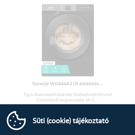
Gorenje WG484A31B elöltöltős...
Típus AutomataKialakítás SzabadonállóKivitel
ElöltöltősEnergiaosztály (A-G...
188 214
Ft
Süti (cookie) tájékoztató
MEGTEKINTÉS