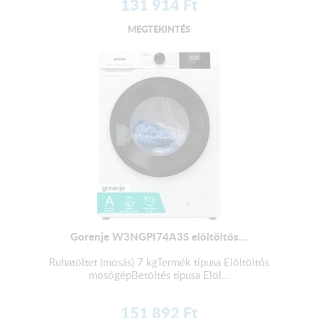
131 914
Ft
MEGTEKINTÉS
Gorenje W3NGPI74A3S elöltöltős...
Ruhatöltet (mosás) 7 kgTermék típusa Elöltöltős
mosógépBetöltés típusa Elöl...
151 892
Ft