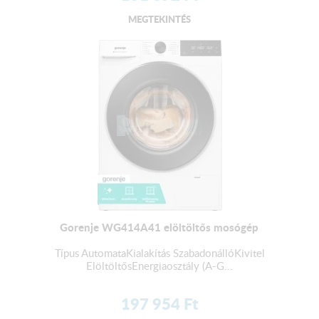
MEGTEKINTÉS
Gorenje WG414A41 elöltöltős mosógép
Típus AutomataKialakítás SzabadonállóKivitel
ElöltöltősEnergiaosztály (A-G...
197 954
Ft