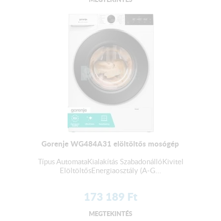
Gorenje WG484A31 elöltöltős mosógép
Típus AutomataKialakítás SzabadonállóKivitel
ElöltöltősEnergiaosztály (A-G...
173 189
Ft
MEGTEKINTÉS