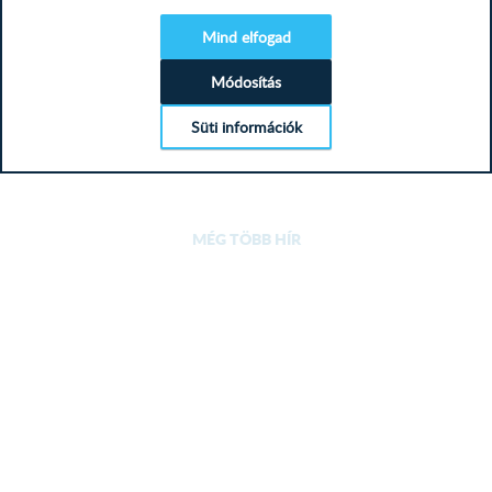
teljesen...
TAVASZI SZÍNEK A KON...
Mind elfogad
Módosítás
konyhabútor, tavasz, újdonság,
könnyed elegancia,...
Süti információk
TOVÁBB
MÉG TÖBB HÍR