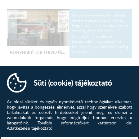
Egy új konyha tervezése izgalmas,
de olykor ijesztő feladat is lehet.
Hogy elkerüld a buktatókat, kövesd
ezt az egyszerű, 5 lépéses
útmutatót! 1. Az első és
legfontosabb, hogy lemérjük a
területet, ahova a konyhabútor fog
be kerülni....
KONYHABÚTOR TERVEZÉS...
konyhabútor, konyhabútor
tervezés, új, ötletek,
Süti (cookie) tájékoztató
TOVÁBB
Az oldal sütiket és egyéb nyomkövető technológiákat alkalmaz,
Színek, amik élettel töltik meg az
hogy javítsa a böngészési élményét, azzal hogy személyre szabott
otthonod! A tavasz az megújulás
tartalmakat és célzott hirdetéseket jelenít meg, és elemzi a
ideje, miért ne kezdenéd ezt az
weboldalunk forgalmát, hogy megtudjuk honnan érkeztek a
otthonod szívével, a konyhával?
látogatóink.
További információkért kattintson ide:
Nem kell rögtön teljes felújításba
Adatkezelési tájékoztató
fognod; néha elég egy jól
megválasztott új szín, hogy