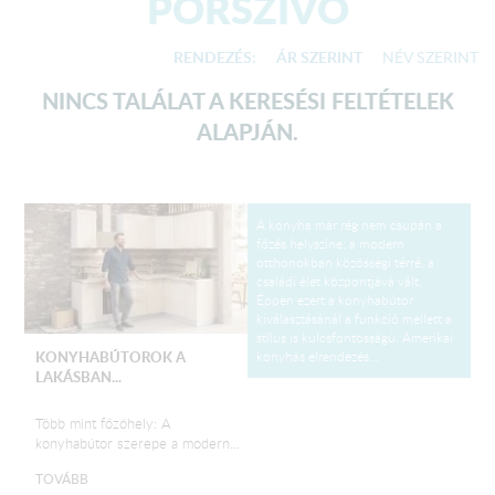
PORSZÍVÓ
RENDEZÉS:
ÁR SZERINT
NÉV SZERINT
NINCS TALÁLAT A KERESÉSI FELTÉTELEK
ALAPJÁN.
A konyha már rég nem csupán a
főzés helyszíne; a modern
otthonokban közösségi térré, a
családi élet központjává vált.
Éppen ezért a konyhabútor
kiválasztásánál a funkció mellett a
stílus is kulcsfontosságú. Amerikai
konyhás elrendezés...
KONYHABÚTOROK A
LAKÁSBAN...
Több mint főzőhely: A
konyhabútor szerepe a modern...
TOVÁBB