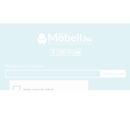
Feliratkozom hírlevélre!
+36 20 318 8122
Kártyás fizetés szolgáltatója: