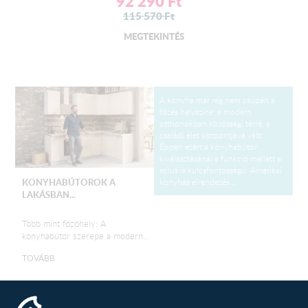
92 290
Ft
115 570
Ft
MEGTEKINTÉS
A konyha már rég nem csupán a
főzés helyszíne; a modern
otthonokban közösségi térré, a
családi élet központjává vált.
Éppen ezért a konyhabútor
kiválasztásánál a funkció mellett a
stílus is kulcsfontosságú. Amerikai
konyhás elrendezés...
KONYHABÚTOROK A
LAKÁSBAN...
Több mint főzőhely: A
konyhabútor szerepe a modern...
TOVÁBB
Egy új konyha tervezése izgalmas,