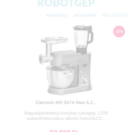
ROBOTGÉP
RENDEZÉS:
ÁR SZERINT
NÉV SZERINT
-20%
Clatronic KM 3674 titan 6,2...
Nagyteljesítményű konyhai robotgép, 1200
wattosElektronikus időzítő funkcióLCD...