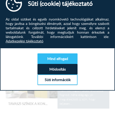
Süti (cookie) tájékoztató
de olykor ijesztő feladat is lehet.
Hogy elkerüld a buktatókat, kövesd
ezt az egyszerű, 5 lépéses
útmutatót! 1. Az első és
Az oldal sütiket és egyéb nyomkövető technológiákat alkalmaz,
legfontosabb, hogy lemérjük a
hogy javítsa a böngészési élményét, azzal hogy személyre szabott
területet, ahova a konyhabútor fog
tartalmakat és célzott hirdetéseket jelenít meg, és elemzi a
be kerülni....
KONYHABÚTOR TERVEZÉS...
weboldalunk forgalmát, hogy megtudjuk honnan érkeztek a
látogatóink.
További információkért kattintson ide:
Adatkezelési tájékoztató
konyhabútor, konyhabútor
tervezés, új, ötletek,
TOVÁBB
Mind elfogad
Módosítás
Színek, amik élettel töltik meg az
otthonod! A tavasz az megújulás
Süti információk
ideje, miért ne kezdenéd ezt az
otthonod szívével, a konyhával?
Nem kell rögtön teljes felújításba
fognod; néha elég egy jól
megválasztott új szín, hogy
teljesen...
TAVASZI SZÍNEK A KON...