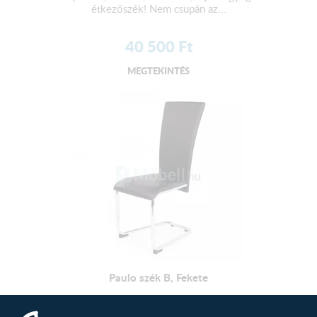
étkezőszék! Nem csupán az...
40 500
Ft
MEGTEKINTÉS
Paulo szék B, Fekete
Kényelmes, stílusos, otthonos, ilyen egy igazi
étkezőszék! Nem csupán az...