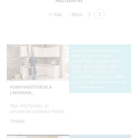
MEGTEKINTÉS
2
<< Első
< Előző
1
A konyha már rég nem csupán a
főzés helyszíne; a modern
otthonokban közösségi térré, a
családi élet központjává vált.
Éppen ezért a konyhabútor
kiválasztásánál a funkció mellett a
stílus is kulcsfontosságú. Amerikai
konyhás elrendezés...
KONYHABÚTOROK A
LAKÁSBAN...
Több mint főzőhely: A
konyhabútor szerepe a modern...
TOVÁBB