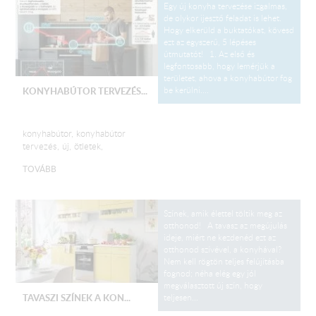
Egy új konyha tervezése izgalmas,
de olykor ijesztő feladat is lehet.
Hogy elkerüld a buktatókat, kövesd
ezt az egyszerű, 5 lépéses
útmutatót! 1. Az első és
legfontosabb, hogy lemérjük a
területet, ahova a konyhabútor fog
be kerülni....
KONYHABÚTOR TERVEZÉS...
konyhabútor, konyhabútor
tervezés, új, ötletek,
TOVÁBB
Színek, amik élettel töltik meg az
otthonod! A tavasz az megújulás
ideje, miért ne kezdenéd ezt az
otthonod szívével, a konyhával?
Nem kell rögtön teljes felújításba
fognod; néha elég egy jól
megválasztott új szín, hogy
teljesen...
TAVASZI SZÍNEK A KON...