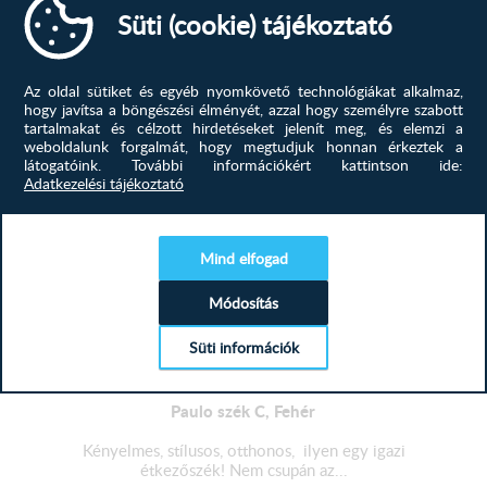
Süti (cookie) tájékoztató
40 500
Ft
Az oldal sütiket és egyéb nyomkövető technológiákat alkalmaz,
MEGTEKINTÉS
hogy javítsa a böngészési élményét, azzal hogy személyre szabott
tartalmakat és célzott hirdetéseket jelenít meg, és elemzi a
weboldalunk forgalmát, hogy megtudjuk honnan érkeztek a
látogatóink.
További információkért kattintson ide:
Adatkezelési tájékoztató
Mind elfogad
Módosítás
Süti információk
Paulo szék C, Fehér
Kényelmes, stílusos, otthonos, ilyen egy igazi
étkezőszék! Nem csupán az...