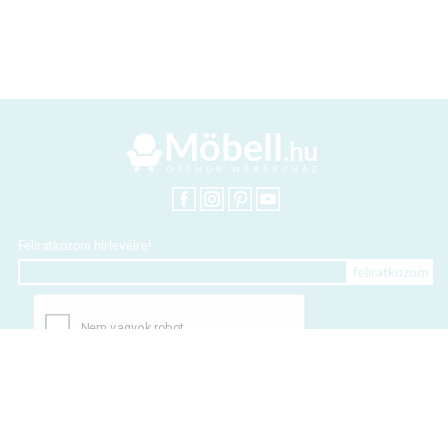
Feliratkozom hírlevélre!
+36 20 318 8122
Kártyás fizetés szolgáltatója: