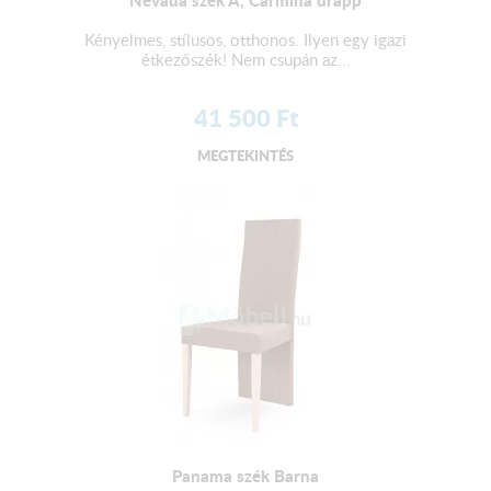
Nevada szék A, Carmina drapp
Kényelmes, stílusos, otthonos. Ilyen egy igazi
étkezőszék! Nem csupán az...
41 500
Ft
MEGTEKINTÉS
Panama szék Barna