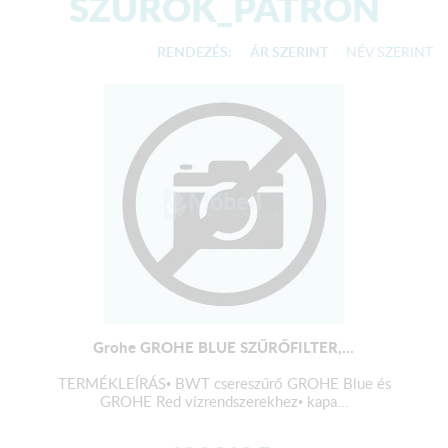
SZŰRŐK_PATRON
RENDEZÉS:
ÁR SZERINT
NÉV SZERINT
Grohe GROHE BLUE SZŰRŐFILTER,...
TERMÉKLEÍRÁS• BWT csereszűrő GROHE Blue és
GROHE Red vízrendszerekhez• kapa...