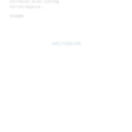
konyhabútor, tavasz, újdonság,
könnyed elegancia,...
TOVÁBB
MÉG TÖBB HÍR