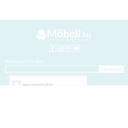
Feliratkozom hírlevélre!
+36 20 318 8122
Kártyás fizetés szolgáltatója: