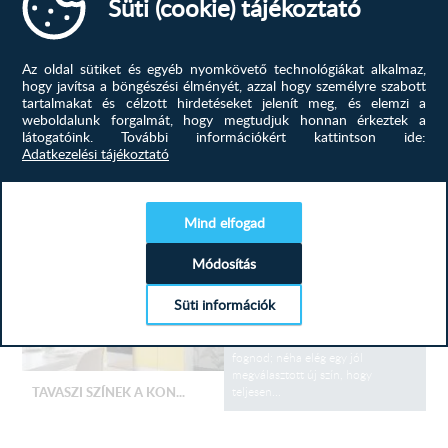
Süti (cookie) tájékoztató
Hogy elkerüld a buktatókat, kövesd
ezt az egyszerű, 5 lépéses
útmutatót! 1. Az első és
legfontosabb, hogy lemérjük a
Az oldal sütiket és egyéb nyomkövető technológiákat alkalmaz,
területet, ahova a konyhabútor fog
hogy javítsa a böngészési élményét, azzal hogy személyre szabott
be kerülni....
KONYHABÚTOR TERVEZÉS...
tartalmakat és célzott hirdetéseket jelenít meg, és elemzi a
weboldalunk forgalmát, hogy megtudjuk honnan érkeztek a
látogatóink.
További információkért kattintson ide:
Adatkezelési tájékoztató
konyhabútor, konyhabútor
tervezés, új, ötletek,
TOVÁBB
Mind elfogad
Módosítás
Színek, amik élettel töltik meg az
otthonod! A tavasz az megújulás
Süti információk
ideje, miért ne kezdenéd ezt az
otthonod szívével, a konyhával?
Nem kell rögtön teljes felújításba
fognod; néha elég egy jól
megválasztott új szín, hogy
teljesen...
TAVASZI SZÍNEK A KON...