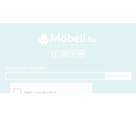
Feliratkozom hírlevélre!
+36 20 318 8122
Kártyás fizetés szolgáltatója: