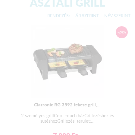
ASZTALI GRILL
RENDEZÉS:
ÁR SZERINT
NÉV SZERINT
-24%
Clatronic RG 3592 fekete grill,...
2 személyes grillCool-touch házGrillezéshez és
sütéshezGrillezési terület:...