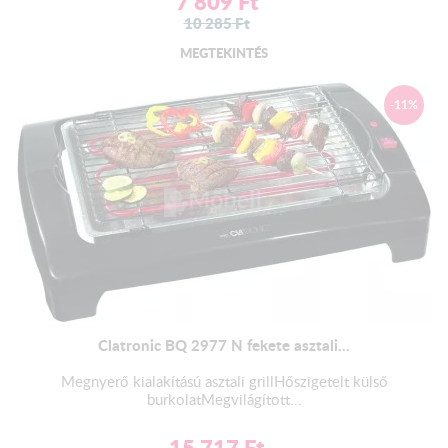
7 809
Ft
10 285
Ft
MEGTEKINTÉS
-11%
Clatronic BQ 2977 N fekete asztali...
Megnyerő kialakítású asztali grillHőszigetelt külső
burkolatMegvilágított...
15 717
Ft