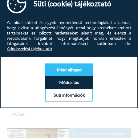
Süti (cookie) tájékoztató
23 625
Ft
MEGTEKINTÉS
Az oldal sütiket és egyéb nyomkövető technológiákat alkalmaz,
hogy javítsa a böngészési élményét, azzal hogy személyre szabott
tartalmakat és célzott hirdetéseket jelenít meg, és elemzi a
weboldalunk forgalmát, hogy megtudjuk honnan érkeztek a
látogatóink.
További információkért kattintson ide:
A konyha már rég nem csupán a
Adatkezelési tájékoztató
főzés helyszíne; a modern
otthonokban közösségi térré, a
családi élet központjává vált.
Éppen ezért a konyhabútor
Mind elfogad
kiválasztásánál a funkció mellett a
stílus is kulcsfontosságú. Amerikai
konyhás elrendezés...
KONYHABÚTOROK A
Módosítás
LAKÁSBAN...
Süti információk
Több mint főzőhely: A
konyhabútor szerepe a modern...
TOVÁBB
Egy új konyha tervezése izgalmas,