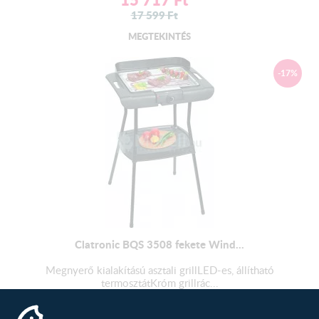
17 599
Ft
MEGTEKINTÉS
-17%
Clatronic BQS 3508 fekete Wind...
Megnyerő kialakítású asztali grillLED-es, állítható
termosztátKróm grillrác...
19 580
Ft