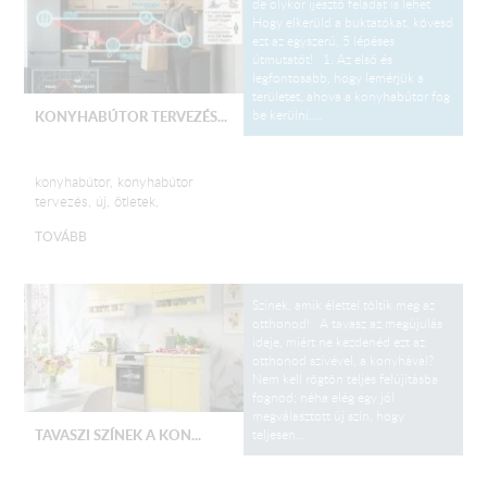
de olykor ijesztő feladat is lehet.
Hogy elkerüld a buktatókat, kövesd
ezt az egyszerű, 5 lépéses
útmutatót! 1. Az első és
legfontosabb, hogy lemérjük a
területet, ahova a konyhabútor fog
be kerülni....
KONYHABÚTOR TERVEZÉS...
konyhabútor, konyhabútor
tervezés, új, ötletek,
TOVÁBB
Színek, amik élettel töltik meg az
otthonod! A tavasz az megújulás
ideje, miért ne kezdenéd ezt az
otthonod szívével, a konyhával?
Nem kell rögtön teljes felújításba
fognod; néha elég egy jól
megválasztott új szín, hogy
teljesen...
TAVASZI SZÍNEK A KON...