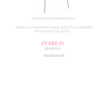
Clatronic BQS 3508 fekete Wind...
Megnyerő kialakítású asztali grillLED-es, állítható
termosztátKróm grillrác...
19 580
Ft
23 625
Ft
MEGTEKINTÉS