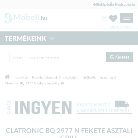
Belépés
Regisztráció
Toggle
0
naviga
+36 20 318 8122
TERMÉKEINK
Keresés
>
>
>
>
>
Termékek
Konyhai kisgépek & kiegészítők
Grillezők
Asztali grill
Clatronic BQ 2977 N fekete asztali grill
CLATRONIC BQ 2977 N FEKETE ASZTALI
GRILL