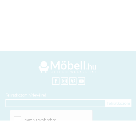
Feliratkozom hírlevélre!