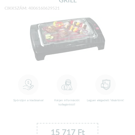
CIKKSZÁM: 4006160629521
Spóroljon a kiadásaival
Kérjen információt
Legyen elégedett Vásárlónk!
kollegánktól!
15 717
Ft