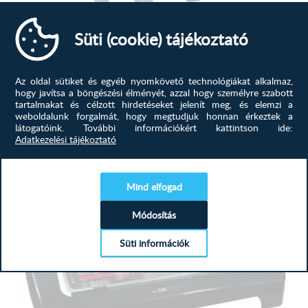
Süti (cookie) tájékoztató
Clatronic RG 3592 fekete grill,...
Az oldal sütiket és egyéb nyomkövető technológiákat alkalmaz,
2 személyes grillCool-touch házGrillezéshez és
hogy javítsa a böngészési élményét, azzal hogy személyre szabott
sütéshezGrillezési terület:...
tartalmakat és célzott hirdetéseket jelenít meg, és elemzi a
weboldalunk forgalmát, hogy megtudjuk honnan érkeztek a
látogatóink.
További információkért kattintson ide:
7 809
Ft
Adatkezelési tájékoztató
10 285
Ft
MEGTEKINTÉS
Mind elfogad
-11%
Módosítás
Süti információk