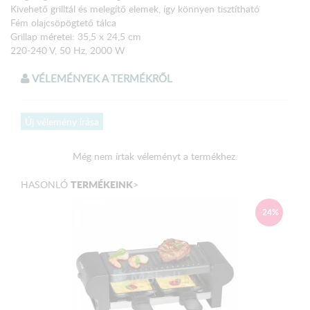
Kivehető grilltál és melegítő elemek, így könnyen tisztítható
Fém olajcsöpögtető tálca
Grillap méretei: 35,5 x 24,5 cm
220-240 V, 50 Hz, 2000 W
VÉLEMÉNYEK A TERMÉKRŐL
Új vélemény írása
Még nem írtak véleményt a termékhez.
TERMÉKEINK
HASONLÓ
>
-24%