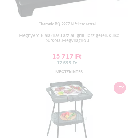
Clatronic BQ 2977 N fekete asztali...
Megnyerő kialakítású asztali grillHőszigetelt külső
burkolatMegvilágított...
15 717
Ft
17 599
Ft
MEGTEKINTÉS
-17%