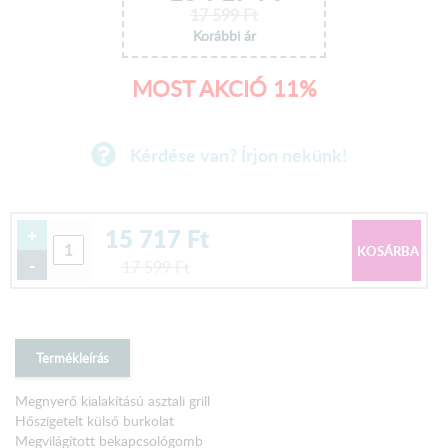
17 599
Ft
Korábbi ár
MOST AKCIÓ 11%
Kérdése van? Írjon nekünk!
15 717
Ft
+
-
17 599
Ft
Termékleírás
Megnyerő kialakítású asztali grill
Hőszigetelt külső burkolat
Megvilágított bekapcsológomb