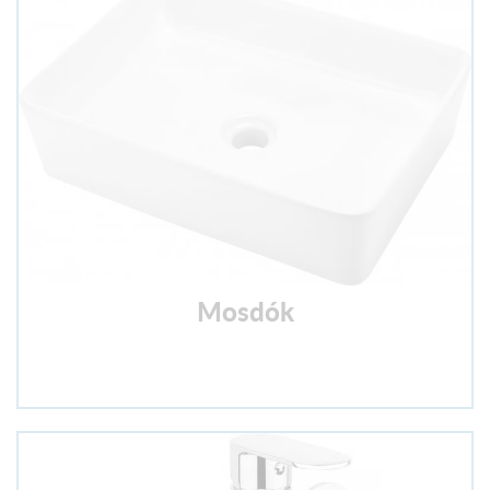
Mosdók