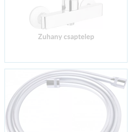
Zuhany csaptelep