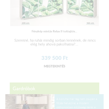
Fénykép mintás Relax II tolóajtós...
Szeretné, ha ruhái mindig sorban lennének, de nincs
elég hely ahová pakolhatna?...
339 500
Ft
MEGTEKINTÉS
Gardróbok
A konyha már rég nem csupán a
főzés helyszíne; a modern
otthonokban közösségi térré, a