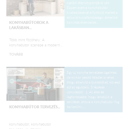
családi élet központjává vált.
Éppen ezért a konyhabútor
kiválasztásánál a funkció mellett a
stílus is kulcsfontosságú. Amerikai
konyhás elrendezés...
KONYHABÚTOROK A
LAKÁSBAN...
Több mint főzőhely: A
konyhabútor szerepe a modern...
TOVÁBB
Egy új konyha tervezése izgalmas,
de olykor ijesztő feladat is lehet.
Hogy elkerüld a buktatókat, kövesd
ezt az egyszerű, 5 lépéses
útmutatót! 1. Az első és
legfontosabb, hogy lemérjük a
területet, ahova a konyhabútor fog
be kerülni....
KONYHABÚTOR TERVEZÉS...
konyhabútor, konyhabútor