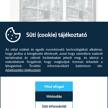
Süti (cookie) tájékoztató
Fénykép mintás tolóajtós gardrób M
Szeretné, ha ruhái mindig sorban lennének, de nincs
Az oldal sütiket és egyéb nyomkövető technológiákat alkalmaz,
elég hely ahová pakolhatna?...
hogy javítsa a böngészési élményét, azzal hogy személyre szabott
tartalmakat és célzott hirdetéseket jelenít meg, és elemzi a
weboldalunk forgalmát, hogy megtudjuk honnan érkeztek a
339 500
Ft
látogatóink.
További információkért kattintson ide:
Adatkezelési tájékoztató
MEGTEKINTÉS
Mind elfogad
Módosítás
Süti információk