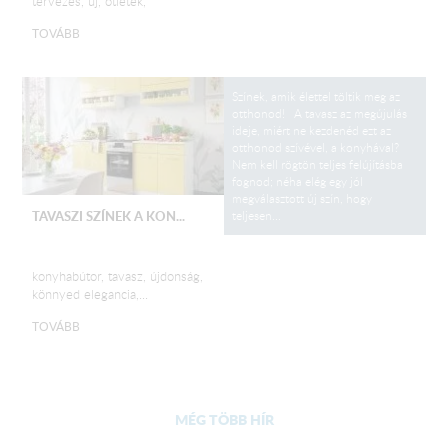
tervezés, új, ötletek,
TOVÁBB
Színek, amik élettel töltik meg az
otthonod! A tavasz az megújulás
ideje, miért ne kezdenéd ezt az
otthonod szívével, a konyhával?
Nem kell rögtön teljes felújításba
fognod; néha elég egy jól
megválasztott új szín, hogy
teljesen...
TAVASZI SZÍNEK A KON...
konyhabútor, tavasz, újdonság,
könnyed elegancia,...
TOVÁBB
MÉG TÖBB HÍR