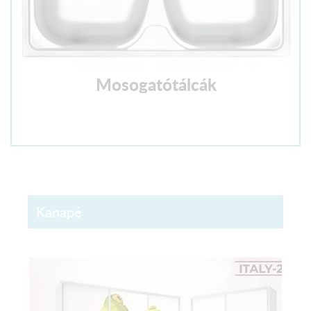
Mosogatótálcák
Kanapé