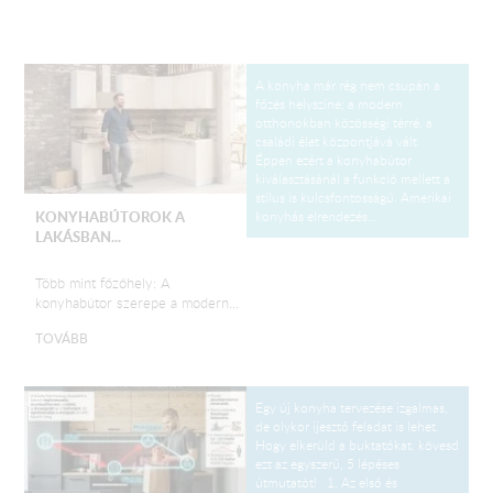
A konyha már rég nem csupán a
főzés helyszíne; a modern
otthonokban közösségi térré, a
családi élet központjává vált.
Éppen ezért a konyhabútor
kiválasztásánál a funkció mellett a
stílus is kulcsfontosságú. Amerikai
konyhás elrendezés...
KONYHABÚTOROK A
LAKÁSBAN...
Több mint főzőhely: A
konyhabútor szerepe a modern...
TOVÁBB
Egy új konyha tervezése izgalmas,
de olykor ijesztő feladat is lehet.
Hogy elkerüld a buktatókat, kövesd
ezt az egyszerű, 5 lépéses
útmutatót! 1. Az első és