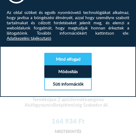
Az oldal sütiket és egyéb nyomkövető technológiákat alkalmaz,
hogy javítsa a böngészési élményét, azzal hogy személyre szabott
tartalmakat és célzott hirdetéseket jelenít meg, és elemzi a
weboldalunk forgalmát, hogy megtudjuk honnan érkeztek a
látogatóink.
További információkért kattintson ide:
Adatkezelési tájékoztató
Mind elfogad
Módosítás
Süti információk
Candy CNCQ2T518EX No Frost alu...
Terméktípus 2 ajtósTermékkategória
AlulfagyasztósBeépíthetőség Szabadon áll...
164 934
Ft
MEGTEKINTÉS