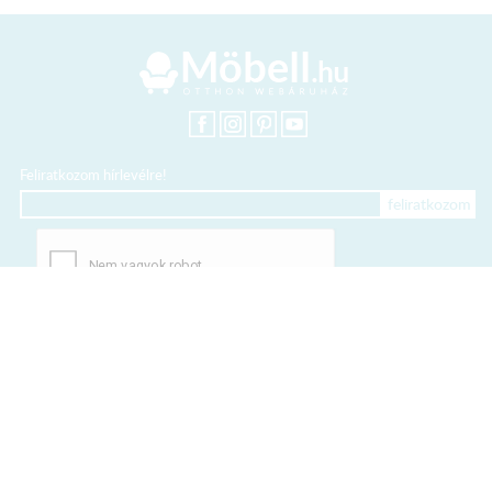
Feliratkozom hírlevélre!
+36 20 318 8122
Kártyás fizetés szolgáltatója:
Elfogadott kártyák: