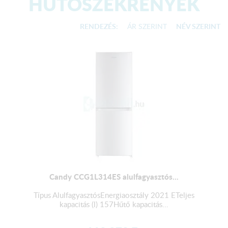
HŰTŐSZEKRÉNYEK
RENDEZÉS:
ÁR SZERINT
NÉV SZERINT
Candy CCG1L314ES alulfagyasztós...
Típus AlulfagyasztósEnergiaosztály 2021 ETeljes
kapacitás (l) 157Hűtő kapacitás...