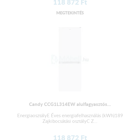
118 872
Ft
MEGTEKINTÉS
Candy CCG1L314EW alulfagyasztós...
EnergiaosztályE Éves energiafelhasználás (kWh)189
Zajkibocsátási osztályC Z...
118 872
Ft