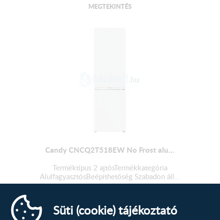
MEGTEKINTÉS
Candy CNCQ2T518EW No Frost alu...
Terméktípus 2 ajtósTermékkategória
AlulfagyasztósBeépíthetőség Szabadon áll...
156 679
Ft
Süti (cookie) tájékoztató
MEGTEKINTÉS