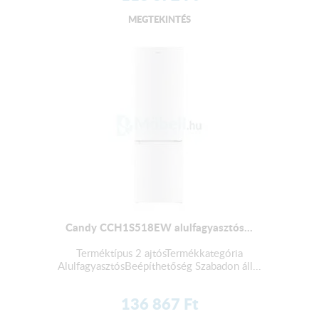
MEGTEKINTÉS
Candy CCH1S518EW alulfagyasztós...
Terméktípus 2 ajtósTermékkategória
AlulfagyasztósBeépíthetőség Szabadon áll...
136 867
Ft