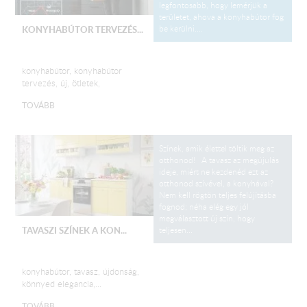
legfontosabb, hogy lemérjük a
területet, ahova a konyhabútor fog
be kerülni....
KONYHABÚTOR TERVEZÉS...
konyhabútor, konyhabútor
tervezés, új, ötletek,
TOVÁBB
Színek, amik élettel töltik meg az
otthonod! A tavasz az megújulás
ideje, miért ne kezdenéd ezt az
otthonod szívével, a konyhával?
Nem kell rögtön teljes felújításba
fognod; néha elég egy jól
megválasztott új szín, hogy
teljesen...
TAVASZI SZÍNEK A KON...
konyhabútor, tavasz, újdonság,
könnyed elegancia,...
TOVÁBB