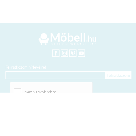
Feliratkozom hírlevélre!
+36 20 318 8122
Kártyás fizetés szolgáltatója: