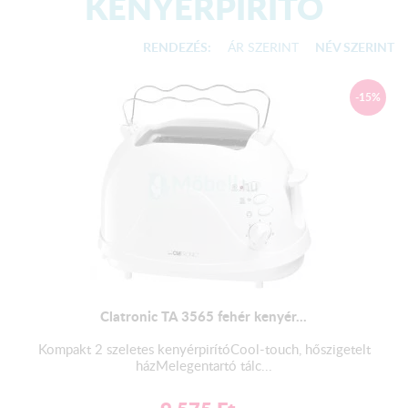
KENYÉRPIRÍTÓ
RENDEZÉS:
ÁR SZERINT
NÉV SZERINT
-15%
Clatronic TA 3565 fehér kenyér...
Kompakt 2 szeletes kenyérpirítóCool-touch, hőszigetelt
házMelegentartó tálc...