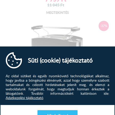
11 045
Ft
MEGTEKINTÉS
-37%
Süti (cookie) tájékoztató
Az oldal sütiket és egyéb nyomkövető technológiákat alkalmaz,
hogy javítsa a böngészési élményét, azzal hogy személyre szabott
tartalmakat és célzott hirdetéseket jelenít meg, és elemzi a
Clatronic TA 3801 fekete kenyé...
weboldalunk forgalmát, hogy megtudjuk honnan érkeztek a
látogatóink.
További információkért kattintson ide:
A Clatronic kompakt, 2 szeletes kenyérpirítójával ízletes,
Adatkezelési tájékoztató
aranybarna pirí...
7 000
Ft