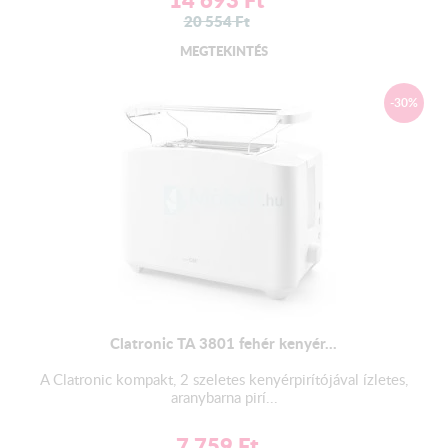
20 554
Ft
MEGTEKINTÉS
-30%
Clatronic TA 3801 fehér kenyér...
A Clatronic kompakt, 2 szeletes kenyérpirítójával ízletes,
aranybarna pirí...
7 759
Ft