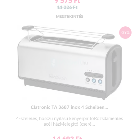
9 575
Ft
11 226
Ft
MEGTEKINTÉS
-29%
Clatronic TA 3687 inox 4 Scheiben...
4-szeletes, hosszú nyílású kenyérpirítóRozsdamentes
acél házMelegítő (cseré...
14 693
Ft