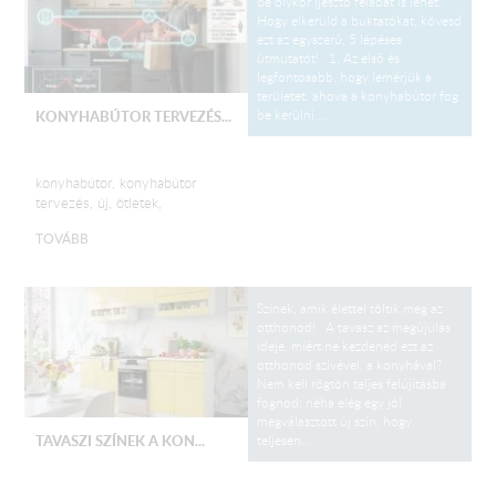
de olykor ijesztő feladat is lehet.
Hogy elkerüld a buktatókat, kövesd
ezt az egyszerű, 5 lépéses
útmutatót! 1. Az első és
legfontosabb, hogy lemérjük a
területet, ahova a konyhabútor fog
be kerülni....
KONYHABÚTOR TERVEZÉS...
konyhabútor, konyhabútor
tervezés, új, ötletek,
TOVÁBB
Színek, amik élettel töltik meg az
otthonod! A tavasz az megújulás
ideje, miért ne kezdenéd ezt az
otthonod szívével, a konyhával?
Nem kell rögtön teljes felújításba
fognod; néha elég egy jól
megválasztott új szín, hogy
teljesen...
TAVASZI SZÍNEK A KON...