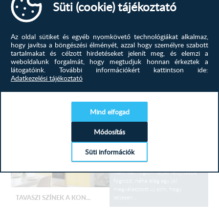
Süti (cookie) tájékoztató
de olykor ijesztő feladat is lehet.
Hogy elkerüld a buktatókat, kövesd
ezt az egyszerű, 5 lépéses
útmutatót! 1. Az első és
Az oldal sütiket és egyéb nyomkövető technológiákat alkalmaz,
legfontosabb, hogy lemérjük a
hogy javítsa a böngészési élményét, azzal hogy személyre szabott
területet, ahova a konyhabútor fog
tartalmakat és célzott hirdetéseket jelenít meg, és elemzi a
be kerülni....
KONYHABÚTOR TERVEZÉS...
weboldalunk forgalmát, hogy megtudjuk honnan érkeztek a
látogatóink.
További információkért kattintson ide:
Adatkezelési tájékoztató
konyhabútor, konyhabútor
tervezés, új, ötletek,
TOVÁBB
Mind elfogad
Módosítás
Színek, amik élettel töltik meg az
otthonod! A tavasz az megújulás
Süti információk
ideje, miért ne kezdenéd ezt az
otthonod szívével, a konyhával?
Nem kell rögtön teljes felújításba
fognod; néha elég egy jól
megválasztott új szín, hogy
teljesen...
TAVASZI SZÍNEK A KON...