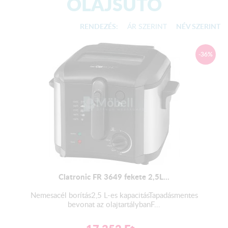
OLAJSÜTŐ
RENDEZÉS:
ÁR SZERINT
NÉV SZERINT
-36%
Clatronic FR 3649 fekete 2,5L...
Nemesacél borítás2,5 L-es kapacitásTapadásmentes
bevonat az olajtartálybanF...