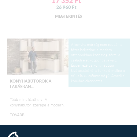
17 352
Ft
26 960
Ft
MEGTEKINTÉS
A konyha már rég nem csupán a
főzés helyszíne; a modern
otthonokban közösségi térré, a
családi élet központjává vált.
Éppen ezért a konyhabútor
kiválasztásánál a funkció mellett a
stílus is kulcsfontosságú. Amerikai
konyhás elrendezés...
KONYHABÚTOROK A
LAKÁSBAN...
Több mint főzőhely: A
konyhabútor szerepe a modern...
TOVÁBB
Egy új konyha tervezése izgalmas,