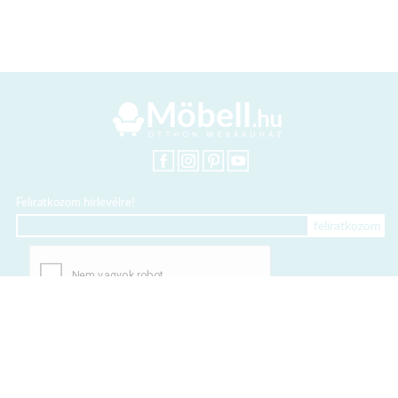
Feliratkozom hírlevélre!
+36 20 318 8122
Kártyás fizetés szolgáltatója: