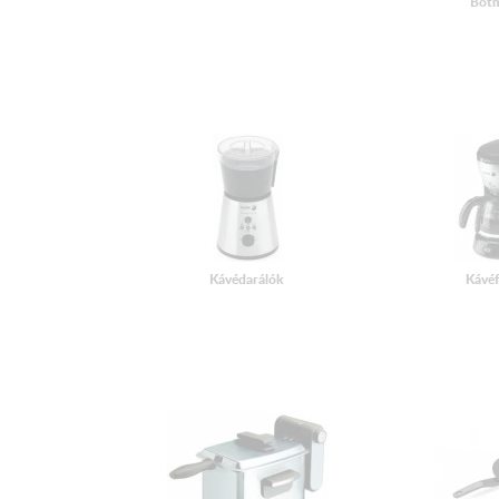
Botm
Kávédarálók
Kávé