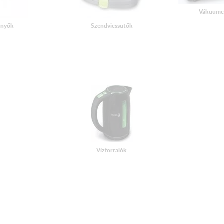
Vákuumc
enyők
Szendvicssütők
Vízforralók