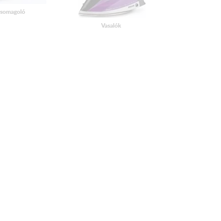
somagoló
Vasalók