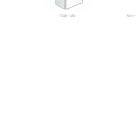
Olajsütők
Serp