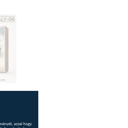
pakolhatna?...
ményét, azzal hogy