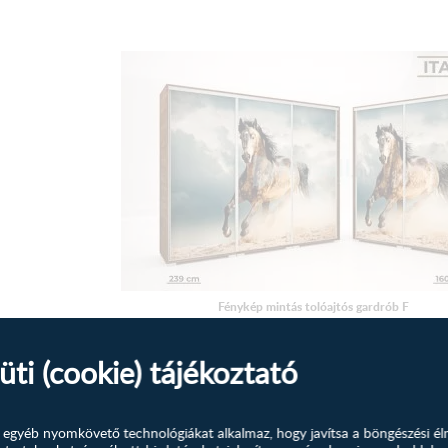
Fénykép mintás tolóajtós gardrób F
Szeretné, ha ruhái mindig sorban lennének, de nincs elég hely ahová 
üti (cookie) tájékoztató
339 500
Ft
MEGTEKINTÉS
és egyéb nyomkövető technológiákat alkalmaz, hogy javítsa a böngészési él