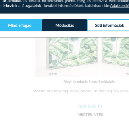
 tartalmakat és célzott hirdetéseket jelenít meg, és elemzi a weboldalu
érkeztek a látogatóink.
További információkért kattintson ide:
Adatkezelé
Mind elfogad
Módosítás
Süti információk
Fénykép mintás Relax II tolóajtós...
Szeretné, ha ruhái mindig sorban lennének, de nincs elég hely ahová 
339 500
Ft
MEGTEKINTÉS