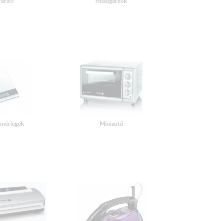
zárító
Hősugárzók
 mérlegek
Minisütő