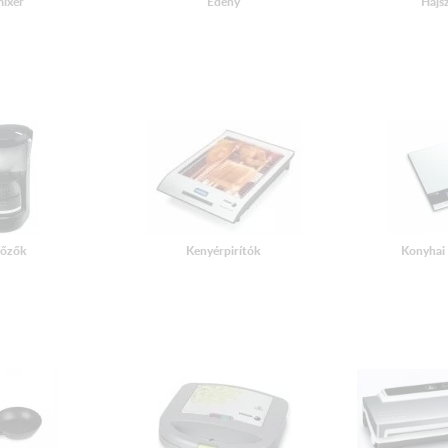
ixer
Edény
Hajs
főzők
Kenyérpirítók
Konyhai