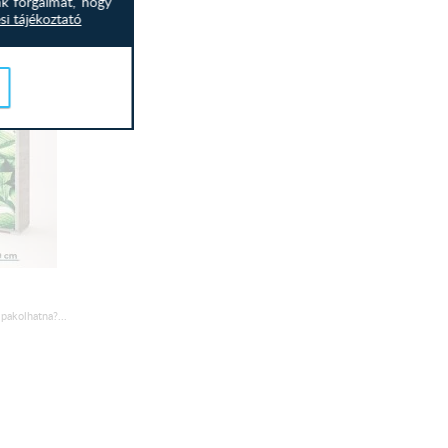
nk forgalmát, hogy
si tájékoztató
pakolhatna?...