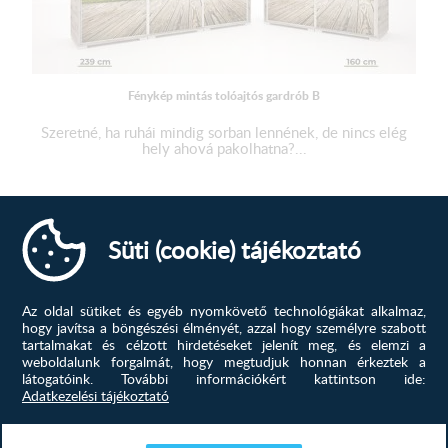
3. Nero váz
4. Ferrara tölgy váz
5. Rusztik fehér váz
Fénykép mintás tolóajtós gardrób B
6. Katthult váz
Szeretné, ha ruhái mindig sorban lennének, de nincs elég
7. Canterbury váz
hely ahová pakolhatna?...
8. Krém sonoma váz
339 500
Ft
9. Canyon tölgy váz
10. Fehér tölgy váz
MEGTEKINTÉS
Süti (cookie) tájékoztató
11. Makadámdió váz
12. Iszap tölgy váz
Az oldal sütiket és egyéb nyomkövető technológiákat alkalmaz,
hogy javítsa a böngészési élményét, azzal hogy személyre szabott
13. Bourbon tölgy váz
tartalmakat és célzott hirdetéseket jelenít meg, és elemzi a
weboldalunk forgalmát, hogy megtudjuk honnan érkeztek a
látogatóink.
További információkért kattintson ide:
A fénykép mintás gardrób méretei:
Adatkezelési tájékoztató
Magasság: 203 cm
Szélesség: 160 vagy 239 cm