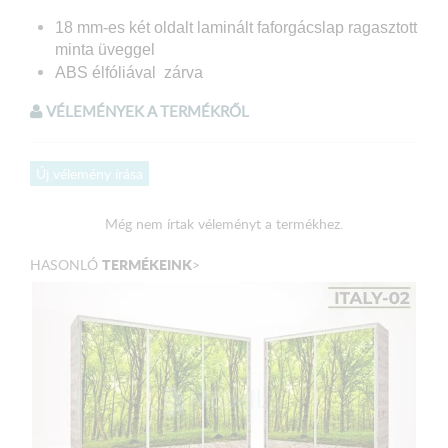
18 mm-es két oldalt laminált faforgácslap
ragasztott
minta üveggel
ABS élfóliával zárva
A minta fólia felrakásával készül, üveg felület védi.
VÉLEMÉNYEK A TERMÉKRŐL
A fénykép mintás gardrób s
zerkezeti összeépítése:
Új vélemény írása
Süllyesztett fejű faforgácslap csavarral
összeszerelve
Még nem írtak véleményt a termékhez.
Hátfal: 3 mm HDF lemez – tűző kapoccsal rögzítve
Állítható lábakkal ellátott
TERMÉKEINK
HASONLÓ
>
Polctartó furatokkal ellátott, variálható gardrób test
Fém sín műanyag görgőkkel
Válaszható Korpusz színek:
1. Sonoma tölgy váz
2. San Remo váz