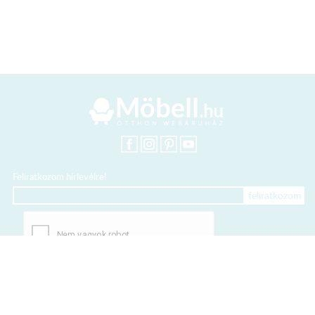
Feliratkozom hírlevélre!
+36 20 318 8122
Kártyás fizetés szolgáltatója: