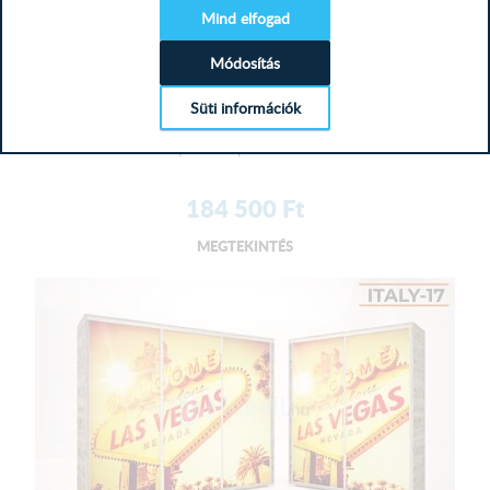
Mind elfogad
Mélység: 60 cm
Módosítás
City gardrób B, Fehér - Rusztik,...
Süti információk
Szeretné, ha ruhái mindig sorban lennének, de nincs elég
hely ahová pakolhatna?...
184 500
Ft
MEGTEKINTÉS