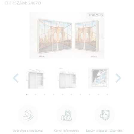
CIKKSZÁM: 2467O
Spóroljon a kiadásaival
Kérjen információt
Legyen elégedett Vásárlónk!