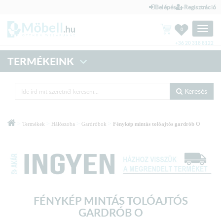
Belépés
Regisztráció
Toggle
0
naviga
+36 20 318 8122
TERMÉKEINK
Keresés
>
>
>
>
Termékek
Hálószoba
Gardróbok
Fénykép mintás tolóajtós gardrób O
FÉNYKÉP MINTÁS TOLÓAJTÓS
GARDRÓB O