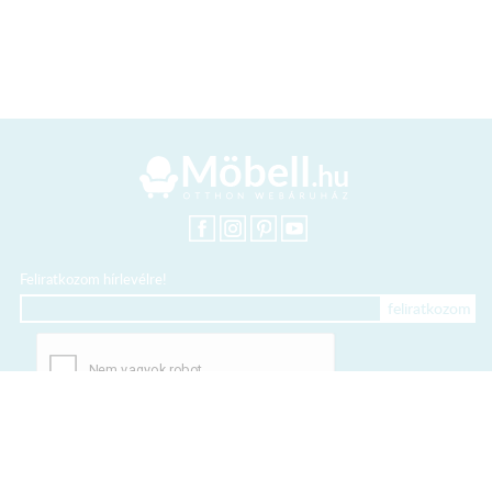
Feliratkozom hírlevélre!
+36 20 318 8122
Kártyás fizetés szolgáltatója: