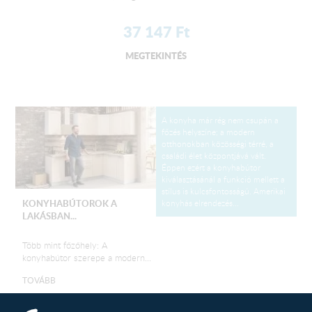
37 147
Ft
MEGTEKINTÉS
A konyha már rég nem csupán a
főzés helyszíne; a modern
otthonokban közösségi térré, a
családi élet központjává vált.
Éppen ezért a konyhabútor
kiválasztásánál a funkció mellett a
stílus is kulcsfontosságú. Amerikai
konyhás elrendezés...
KONYHABÚTOROK A
LAKÁSBAN...
Több mint főzőhely: A
konyhabútor szerepe a modern...
TOVÁBB