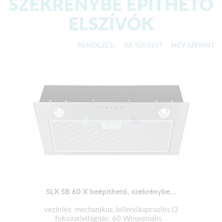
SZEKRÉNYBE ÉPÍTHETŐ
ELSZÍVÓK
RENDEZÉS:
ÁR SZERINT
NÉV SZERINT
SLX SB 60 X beépíthető, szekrénybe...
vezérlés: mechanikus, billenőkapcsolós (3
fokozat)világítás: 60 Wmaximális...