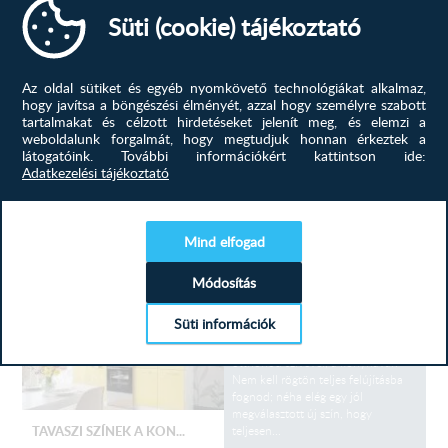
Egy új konyha tervezése izgalmas,
Süti (cookie) tájékoztató
de olykor ijesztő feladat is lehet.
Hogy elkerüld a buktatókat, kövesd
ezt az egyszerű, 5 lépéses
útmutatót! 1. Az első és
Az oldal sütiket és egyéb nyomkövető technológiákat alkalmaz,
legfontosabb, hogy lemérjük a
hogy javítsa a böngészési élményét, azzal hogy személyre szabott
területet, ahova a konyhabútor fog
tartalmakat és célzott hirdetéseket jelenít meg, és elemzi a
be kerülni....
weboldalunk forgalmát, hogy megtudjuk honnan érkeztek a
KONYHABÚTOR TERVEZÉS...
látogatóink.
További információkért kattintson ide:
Adatkezelési tájékoztató
konyhabútor, konyhabútor
tervezés, új, ötletek,
Mind elfogad
TOVÁBB
Módosítás
Színek, amik élettel töltik meg az
Süti információk
otthonod! A tavasz az megújulás
ideje, miért ne kezdenéd ezt az
otthonod szívével, a konyhával?
Nem kell rögtön teljes felújításba
fognod; néha elég egy jól
megválasztott új szín, hogy
teljesen...
TAVASZI SZÍNEK A KON...