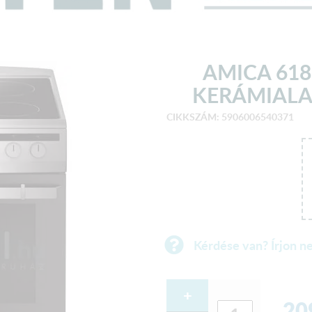
AMICA 618
KERÁMIALAP
CIKKSZÁM: 5906006540371
Kérdése van? Írjon n
+
20