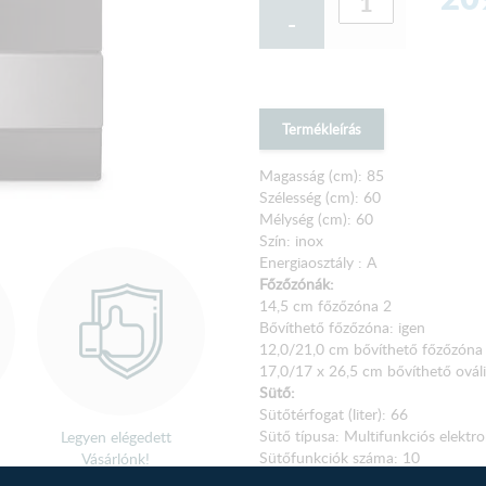
-
Termékleírás
Magasság (cm): 85
Szélesség (cm): 60
Mélység (cm): 60
Szín: inox
Energiaosztály : A
Főzőzónák:
14,5 cm főzőzóna 2
Bővíthető főzőzóna: igen
12,0/21,0 cm bővíthető főzőzóna
17,0/17 x 26,5 cm bővíthető ovál
Sütő:
Sütőtérfogat (liter): 66
Sütő típusa: Multifunkciós elektr
Legyen elégedett
Sütőfunkciók száma: 10
Vásárlónk!
Alsó + felső fűtőelem: igen