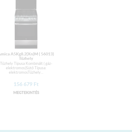
Amica A5Kg8.2(Xn)M ( 56013)
Tűzhely
Tűzhely Típusa Kombinált ( gáz-
elektromos)Sütő Típusa:
elektromosTűzhely...
156 679
Ft
MEGTEKINTÉS