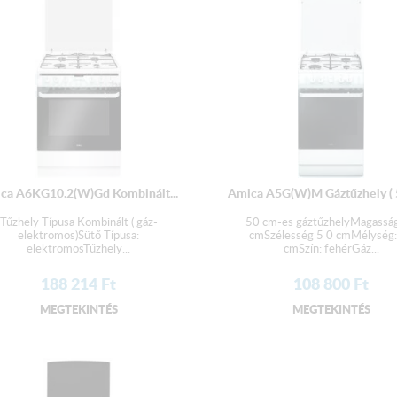
Könnyen kihúzható alsó fiók (tány
EAN kód: 5906006540371
ca A6KG10.2(W)Gd Kombinált...
Amica A5G(W)M Gáztűzhely ( 
Tűzhely Típusa Kombinált ( gáz-
50 cm-es gáztűzhelyMagassá
elektromos)Sütő Típusa:
cmSzélesség 5 0 cmMélység:
elektromosTűzhely...
cmSzín: fehérGáz...
188 214
Ft
108 800
Ft
MEGTEKINTÉS
MEGTEKINTÉS