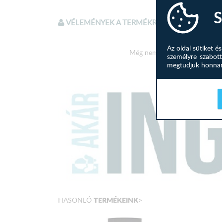
S
VÉLEMÉNYEK A TERMÉKRŐL
Az oldal sütiket 
Még nem írtak véleményt a te
személyre szabott
megtudjuk honnan 
TERMÉKEINK
HASONLÓ
>