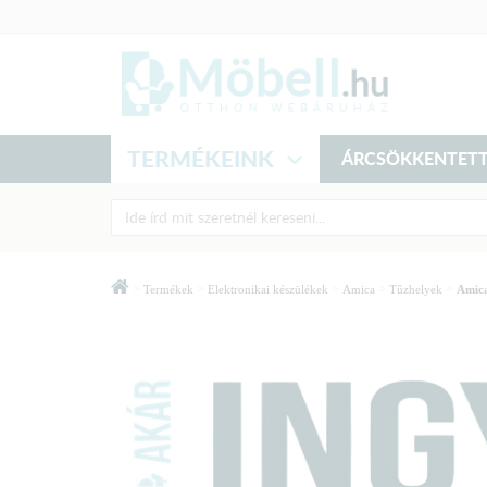
TERMÉKEINK
ÁRCSÖKKENTETT
>
>
>
>
>
Termékek
Elektronikai készülékek
Amica
Tűzhelyek
Amica