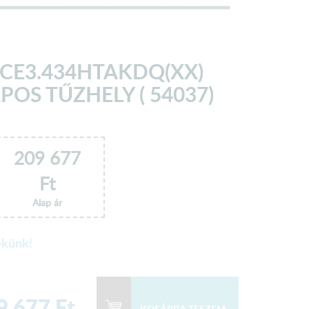
CE3.434HTAKDQ(XX)
OS TŰZHELY ( 54037)
209 677
Ft
Alap ár
ekünk!
9 677
Ft