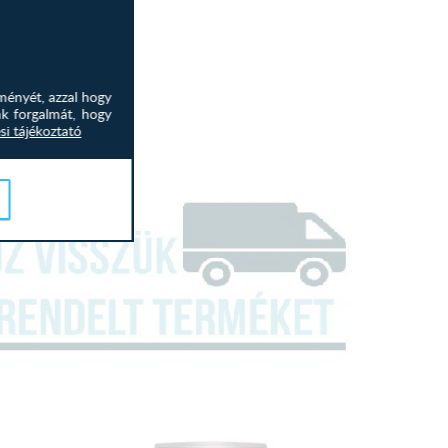
ményét, azzal hogy
nk forgalmát, hogy
si tájékoztató
:igen
sütési idő teljeskörű programozása) igen