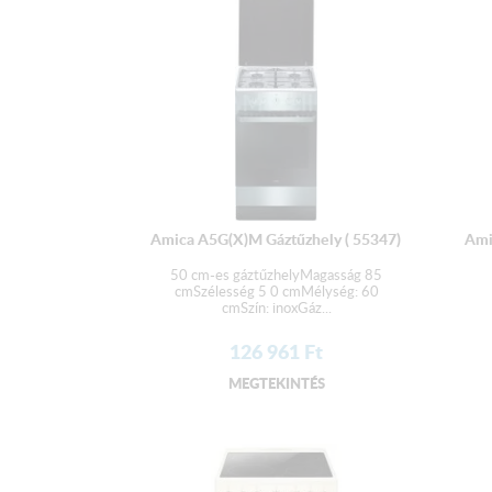
Amica A5G(X)M Gáztűzhely ( 55347)
Ami
50 cm-es gáztűzhelyMagasság 85
cmSzélesség 5 0 cmMélység: 60
cmSzín: inoxGáz...
126 961
Ft
MEGTEKINTÉS