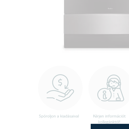
Spóroljon a kiadásaival
Kérjen információt
kollegánktól!