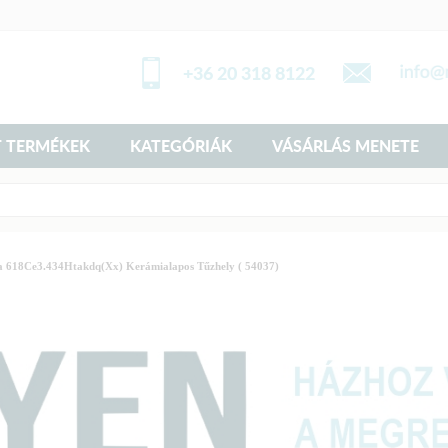
+36 20 318 8122
 TERMÉKEK
KATEGÓRIÁK
VÁSÁRLÁS MENETE
 618Ce3.434Htakdq(Xx) Kerámialapos Tűzhely ( 54037)