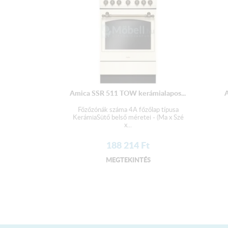
Amica SSR 511 TOW kerámialapos...
Főzőzónák száma 4A főzőlap típusa
KerámiaSütő belső méretei - (Ma x Szé
x...
188 214
Ft
MEGTEKINTÉS