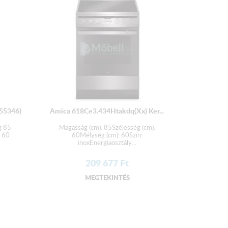
érmelegítő): igen
55346)
Amica 618Ce3.434Htakdq(Xx) Ker...
g 85
Magasság (cm): 85Szélesség (cm):
 60
60Mélység (cm): 60Szín:
inoxEnergiaosztály...
209 677
Ft
MEGTEKINTÉS