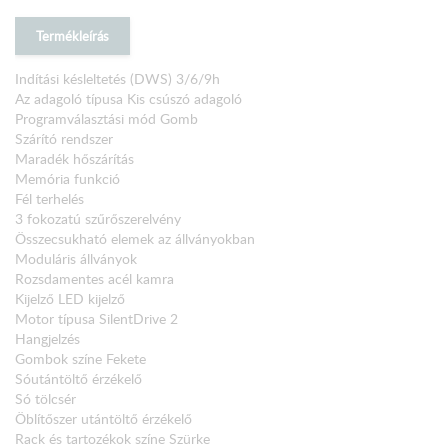
Termékleírás
Indítási késleltetés (DWS) 3/6/9h
Az adagoló típusa Kis csúszó adagoló
Programválasztási mód Gomb
Szárító rendszer
Maradék hőszárítás
Memória funkció
Fél terhelés
3 fokozatú szűrőszerelvény
Összecsukható elemek az állványokban
Moduláris állványok
Rozsdamentes acél kamra
Kijelző LED kijelző
Motor típusa SilentDrive 2
Hangjelzés
Gombok színe Fekete
Sóutántöltő érzékelő
Só tölcsér
Öblítőszer utántöltő érzékelő
Rack és tartozékok színe Szürke