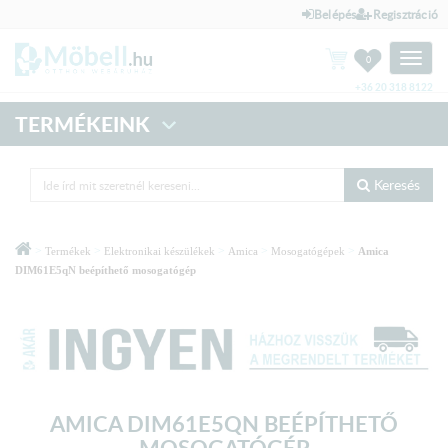
Belépés
Regisztráció
Toggle
0
naviga
+36 20 318 8122
TERMÉKEINK
Keresés
>
>
>
>
>
Termékek
Elektronikai készülékek
Amica
Mosogatógépek
Amica
DIM61E5qN beépíthető mosogatógép
AMICA DIM61E5QN BEÉPÍTHETŐ
MOSOGATÓGÉP