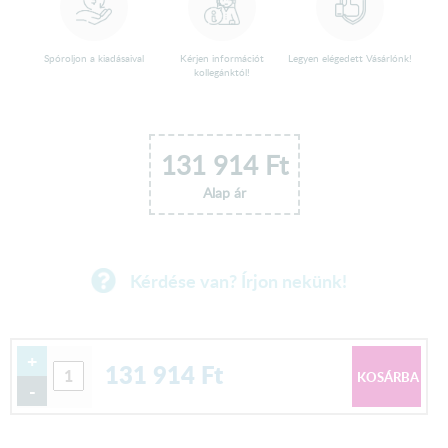
Spóroljon a kiadásaival
Kérjen információt
Legyen elégedett Vásárlónk!
kollegánktól!
131 914
Ft
Alap ár
Kérdése van? Írjon nekünk!
+
131 914
Ft
-