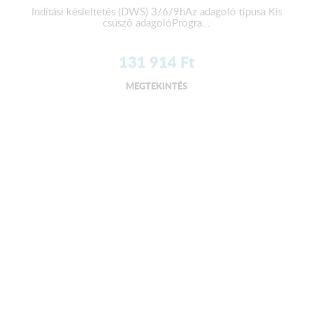
Indítási késleltetés (DWS) 3/6/9hAz adagoló típusa Kis
csúszó adagolóProgra...
131 914
Ft
MEGTEKINTÉS