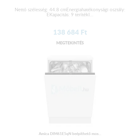
Nettó szélesség: 44.8 cmEnergiahatékonysági osztály:
EKapacitás: 9 terítékI...
138 684
Ft
MEGTEKINTÉS
Amica DIM61E5qN beépíthető mos...