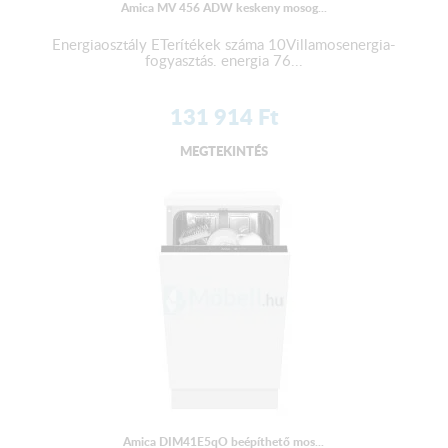
Amica MV 456 ADW keskeny mosog...
Energiaosztály ETerítékek száma 10Villamosenergia-
fogyasztás. energia 76...
131 914
Ft
MEGTEKINTÉS
Amica DIM41E5qO beépíthető mos...