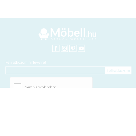
Feliratkozom hírlevélre!
+36 20 318 8122
Kártyás fizetés szolgáltatója: