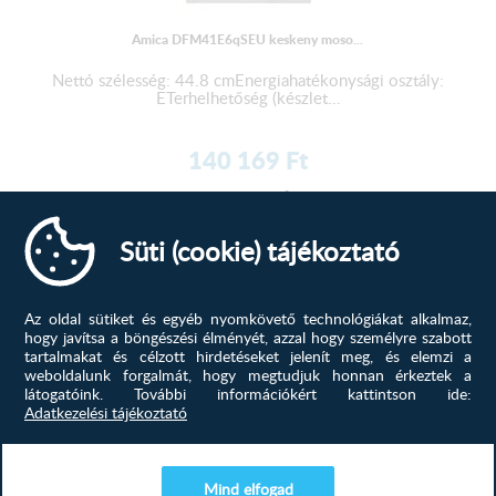
Éves energiafogyasztás 258 kWh
Levegőben terjedő akusztikus zajkibocsátás 49 dB
Amica DFM41E6qSEU keskeny moso...
Eco program energiafogyasztása (EPEC) 100 ciklusonként 92
kWh/100
Nettó szélesség: 44.8 cmEnergiahatékonysági osztály:
Energiahatékonysági mutató (EEI) 55.9
ETerhelhetőség (készlet...
Maximális áramerősség 10 A
Fűtőelem 1800 W
140 169
Ft
Levegőben terjedő akusztikus zajkibocsátási osztály C
Vízbevezető tömlő 150 cm
MEGTEKINTÉS
Vízkivezető tömlő 140 cm
Süti (cookie) tájékoztató
Az oldal sütiket és egyéb nyomkövető technológiákat alkalmaz,
hogy javítsa a böngészési élményét, azzal hogy személyre szabott
tartalmakat és célzott hirdetéseket jelenít meg, és elemzi a
weboldalunk forgalmát, hogy megtudjuk honnan érkeztek a
látogatóink.
További információkért kattintson ide:
Adatkezelési tájékoztató
Mind elfogad