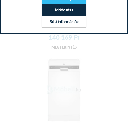
Amica MV 656 AW mosogatógép
Módosítás
Energiaosztály ETerítékek száma 12Energiafogyasztás 92
kWh/100 ciklusVízfog...
Süti információk
140 169
Ft
MEGTEKINTÉS