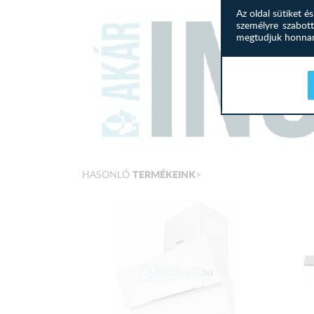
Az oldal sütiket 
személyre szabott
megtudjuk honnan 
TERMÉKEINK
HASONLÓ
>