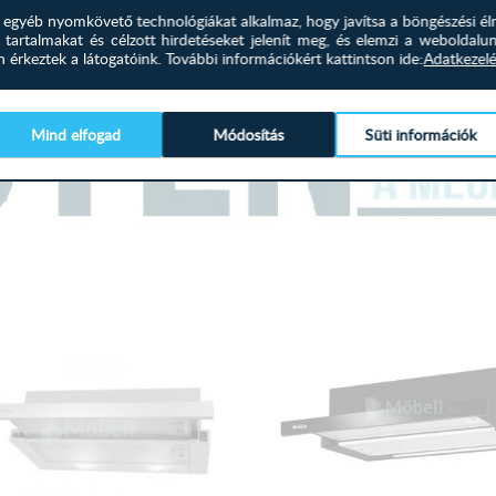
és egyéb nyomkövető technológiákat alkalmaz, hogy javítsa a böngészési él
 tartalmakat és célzott hirdetéseket jelenít meg, és elemzi a weboldalu
érkeztek a látogatóink.
További információkért kattintson ide:
Adatkezelé
Mind elfogad
Módosítás
Süti információk