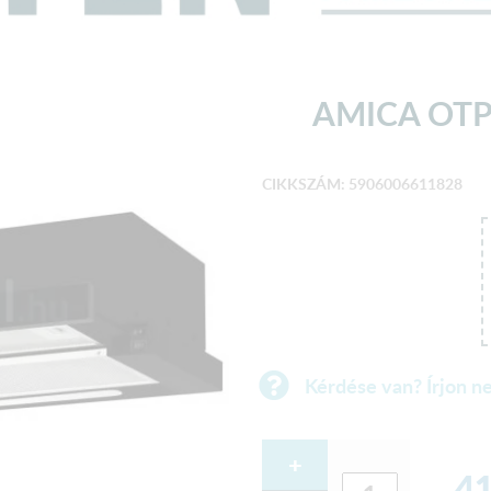
AMICA OTP
CIKKSZÁM: 5906006611828
Kérdése van? Írjon n
+
41