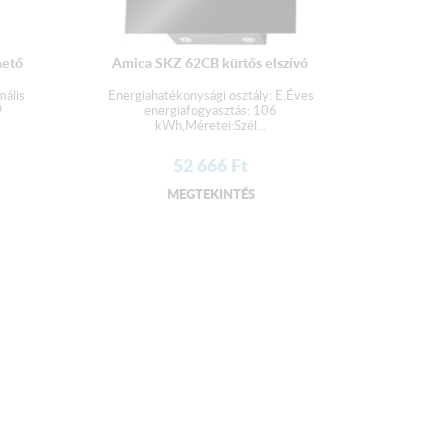
hető
Amica SKZ 62CB kürtős elszívó
ális
Energiahatékonysági osztály: E,Éves
9
energiafogyasztás: 106
kWh,Méretei:Szél...
52 666
Ft
MEGTEKINTÉS