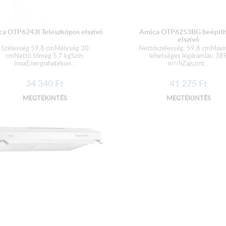
a OTP6243I Teleszkópos elszívó
Amica OTP6253BG beépít
elszívó
Szélesség 59,8 cmMélység 30
Nettószélesség: 59,8 cmMaxim
cmNettó tömeg 5,7 kgSzín:
lehetséges légáramlás: 38
InoxEnergiahatékon...
m³/hZajszint...
34 340
Ft
41 275
Ft
MEGTEKINTÉS
MEGTEKINTÉS