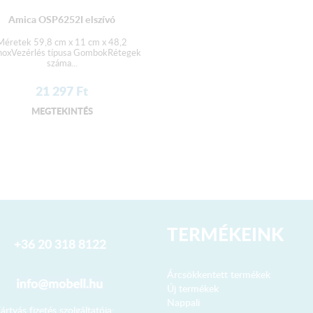
Amica OSP6252I elszívó
Méretek 59,8 cm x 11 cm x 48,2
noxVezérlés típusa GombokRétegek
száma...
21 297
Ft
MEGTEKINTÉS
TERMÉKEINK
+36 20 318 8122
Árcsökkentett termékek
Új termékek
Nappali
ártyás fizetés szolgáltatója: