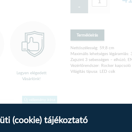
-
Termékleírás
Nettószélesség: 59,8 cm
Maximális lehetséges légáramlás:
Zajszint 3 sebességen – elhúzó, 
Vezérlőrendszer: Rocker kapcsoló
Világítás típusa: LED csík
Legyen elégedett
Vásárlónk!
Új vélemény írása
üti (cookie) tájékoztató
rmékhez.