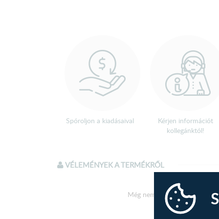
Spóroljon a kiadásaival
Kérjen információt
kollegánktól!
VÉLEMÉNYEK A TERMÉKRŐL
S
Még nem írtak véleményt a te