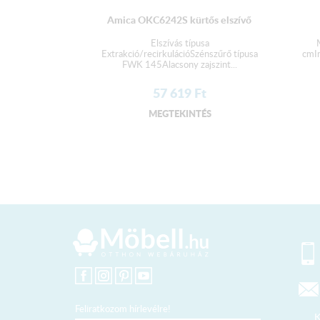
Amica OKC6242S kürtős elszívő
Elszívás típusa
Extrakció/recirkulációSzénszűrő típusa
cmI
FWK 145Alacsony zajszint...
57 619
Ft
MEGTEKINTÉS
Feliratkozom hírlevélre!
K