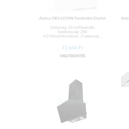
Amica OKC625SW Ferdesíkú Elszívó
Amic
Szélesség: 60 cmMaximális
hatékonyság: 280
m3/hVezérlőrendszer: 3 sebesség...
72 644
Ft
MEGTEKINTÉS