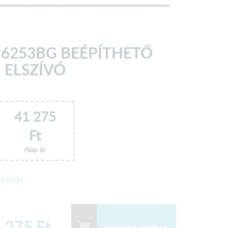
6253BG BEÉPÍTHETŐ
ELSZÍVÓ
41 275
Ft
Alap ár
ekünk!
 275
Ft