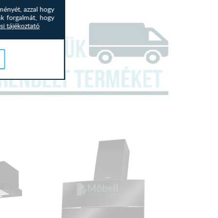
ményét, azzal hogy
nk forgalmát, hogy
si tájékoztató