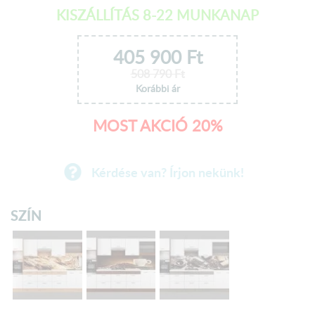
KISZÁLLÍTÁS 8-22 MUNKANAP
405 900
Ft
508 790
Ft
Korábbi ár
MOST AKCIÓ 20%
Kérdése van? Írjon nekünk!
SZÍN