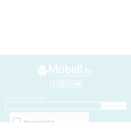
Feliratkozom hírlevélre!