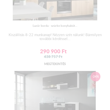
Lábtakaró léc:
A lábazatot eltakaró léc elemenként, vagy egy hosszúságban
érkezik.
Lazúr borda - szürke konyhabút...
Ha teljesen egyedi összeállítású konyhabútort rendelt, (kiegészítő
elemekből rak össze egy saját konyhasort) a lábtakaró léc
Kiszállítás 8-22 munkanap! Nézzen szét nálunk! Bármilyen
további kérdéssel...
méretét megadhatja a megjegyzés rovatban. Ellenkező esetben
elemenként fogja megkapni a lábtakaró lécet.
290 900
Ft
A lábazat maximális hossza 2,8 m lehet. Ettől hosszabb méret
esetén két darabban tudjuk azt kiszállítani.
438 757
Ft
Munkalap:
MEGTEKINTÉS
2,8 cm vastagságú préselt laminált forgácslap
+ Kiegészítő elemek vásárlása esetén a + elemeken
-24%
elemenkénti munkalap kerül rögzítésre
A munkalap színének a változtatási jogát a gyártó
fenntartja!
1 darab munkalap kerül kiszállításra: ​260 cm-es munkalap
Fiók: