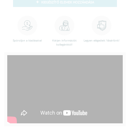
KIEGÉSZÍTŐ ELEMEK HOZZÁADÁSA
Spóroljon a kiadásaival
Kérjen információt
Legyen elégedett Vásárlónk!
kollegánktól!