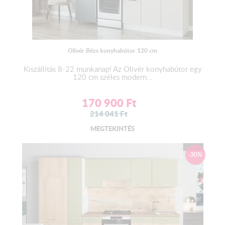
Olivér Bézs konyhabútor 120 cm
Kiszállítás 8-22 munkanap! Az Olivér konyhabútor egy
120 cm széles modern...
170 900
Ft
214 041
Ft
MEGTEKINTÉS
-30%