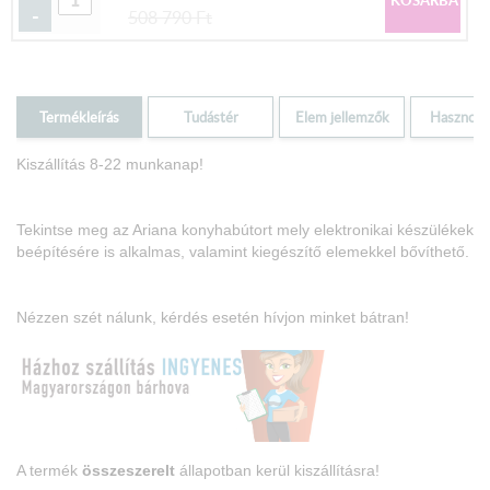
-
508 790
Ft
Termékleírás
Tudástér
Elem jellemzők
Hasznos i
Kiszállítás 8-22 munkanap!
Tekintse meg az Ariana konyhabútort mely elektronikai készülékek
beépítésére is alkalmas, valamint kiegészítő elemekkel bővíthető.
Nézzen szét nálunk, kérdés esetén hívjon minket bátran!
A termék
összeszerelt
állapotban kerül kiszállításra!