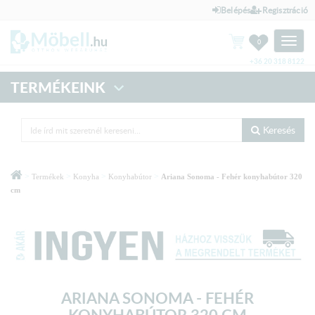
Belépés
Regisztráció
Toggle
0
naviga
+36 20 318 8122
TERMÉKEINK
Keresés
>
>
>
>
Termékek
Konyha
Konyhabútor
Ariana Sonoma - Fehér konyhabútor 320
cm
ARIANA SONOMA - FEHÉR
KONYHABÚTOR 320 CM