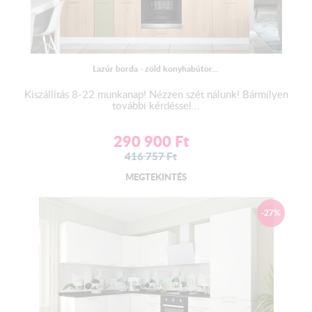
Lazúr borda - zöld konyhabútor...
Kiszállítás 8-22 munkanap! Nézzen szét nálunk! Bármilyen
további kérdéssel...
290 900
Ft
416 757
Ft
MEGTEKINTÉS
-27%