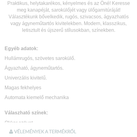
Praktikus, helytakarékos, kényelmes és az Öné! Keresse
meg kanapéját, sarokülőjét vagy ülőgarnitúráját!
Választékunk bővelkedik, rugós, szivacsos, ágyazhatós
vagy ágyneműtartós kivitelekben. Modern, klasszikus,
letisztult és újszerű stílusokban, színekben.
Egyéb adatok:
Hullámrugós, szövetes sarokülő.
Ágyazható, ágyneműtartós.
Univerzális kivitelű.
Magas fekhelyes
Automata kiemelő mechanika
Válaszható színek:
Okker szövet
VÉLEMÉNYEK A TERMÉKRŐL