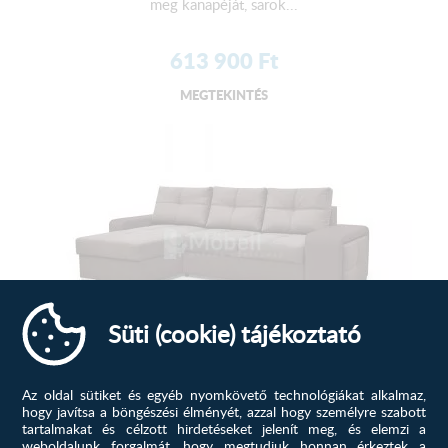
meg kanapéját, sarok...
613 900
Ft
MEGTEKINTÉS
Süti (cookie) tájékoztató
Scenario sarokülő B, Sötétbarn...
Az oldal sütiket és egyéb nyomkövető technológiákat alkalmaz,
hogy javítsa a böngészési élményét, azzal hogy személyre szabott
Praktikus, helytakarékos, kényelmes és az Öné! Keresse
tartalmakat és célzott hirdetéseket jelenít meg, és elemzi a
meg kanapéját, sarok...
weboldalunk forgalmát, hogy megtudjuk honnan érkeztek a