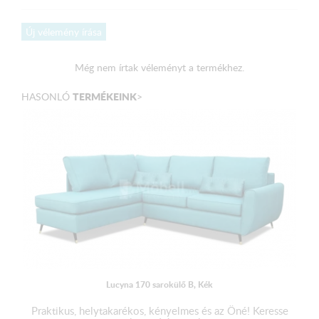
Méretek:
Új vélemény írása
Külső méret: 274 x 170 x170 cm
Fekvőfelület: 270 x 140 cm
Még nem írtak véleményt a termékhez.
Ülőmagasság: 48 cm
TERMÉKEINK
HASONLÓ
>
Ülőmélység (párnával): 55 cm
Magasság: 90 cm
A terméket elemekre bontva, csomagolva szállítjuk!
Lucyna 170 sarokülő B, Kék
Praktikus, helytakarékos, kényelmes és az Öné! Keresse