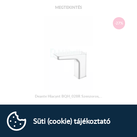
MEGTEKINTÉS
-27%
Deante Hiacynt BQH_028R Szenzoros,...
Kifolyócső hatótávolsága 112 mm Korpusz magassága 141
mm csaptelep típusa...
Süti (cookie) tájékoztató
104 013
Ft
142 728
Ft