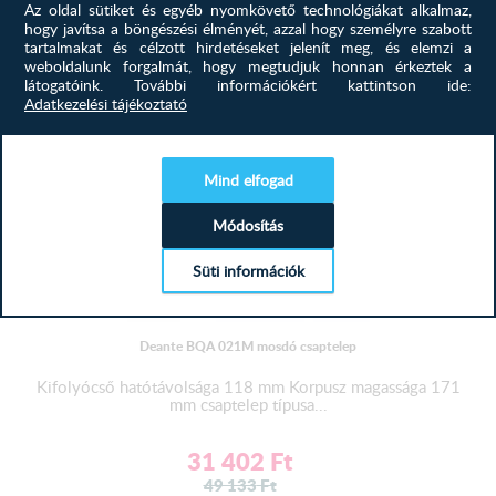
Az oldal sütiket és egyéb nyomkövető technológiákat alkalmaz,
MEGTEKINTÉS
hogy javítsa a böngészési élményét, azzal hogy személyre szabott
tartalmakat és célzott hirdetéseket jelenít meg, és elemzi a
weboldalunk forgalmát, hogy megtudjuk honnan érkeztek a
-36%
látogatóink.
További információkért kattintson ide:
Adatkezelési tájékoztató
Mind elfogad
Módosítás
Süti információk
Deante BQA 021M mosdó csaptelep
Kifolyócső hatótávolsága 118 mm Korpusz magassága 171
mm csaptelep típusa...
31 402
Ft
49 133
Ft