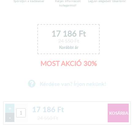
Spóroljon a kiadásaival
Kérjen információt
Legyen elégedett Vásárlónk!
kollegánktól!
17 186
Ft
24 550
Ft
Korábbi ár
MOST AKCIÓ 30%
Kérdése van? Írjon nekünk!
17 186
Ft
+
-
24 550
Ft