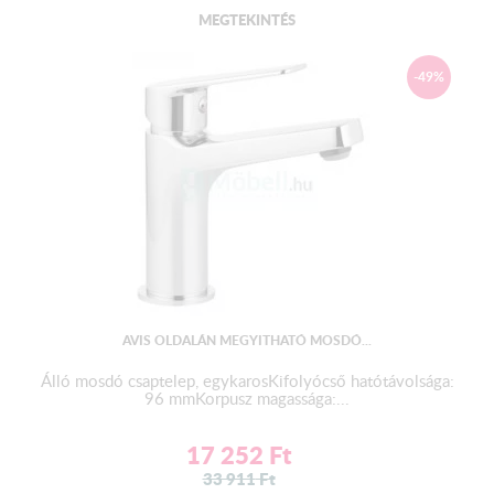
MEGTEKINTÉS
-49%
AVIS OLDALÁN MEGYITHATÓ MOSDÓ...
Álló mosdó csaptelep, egykarosKifolyócső hatótávolsága:
96 mmKorpusz magassága:...
17 252
Ft
33 911
Ft