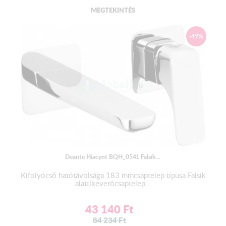
MEGTEKINTÉS
-49%
Deante Hiacynt BQH_054L Falsík...
Kifolyócső hatótávolsága 183 mmcsaptelep típusa Falsík
alattikeverőcsaptelep...
43 140
Ft
84 234
Ft