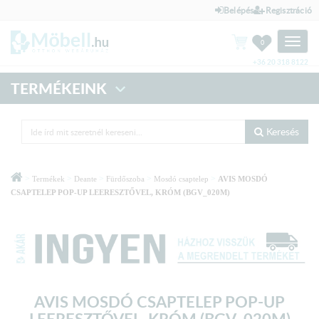
Belépés
Regisztráció
Toggle
0
naviga
+36 20 318 8122
TERMÉKEINK
Keresés
>
>
>
>
>
Termékek
Deante
Fürdőszoba
Mosdó csaptelep
AVIS MOSDÓ
CSAPTELEP POP-UP LEERESZTŐVEL, KRÓM (BGV_020M)
AVIS MOSDÓ CSAPTELEP POP-UP
LEERESZTŐVEL, KRÓM (BGV_020M)