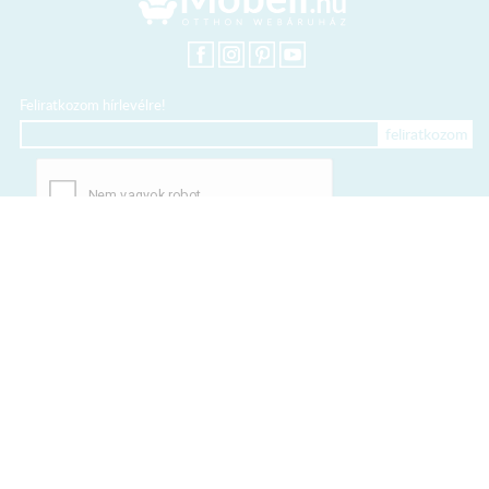
Feliratkozom hírlevélre!
+36 20 318 8122
Kártyás fizetés szolgáltatója:
Elfogadott kártyák:
TERMÉKEINK