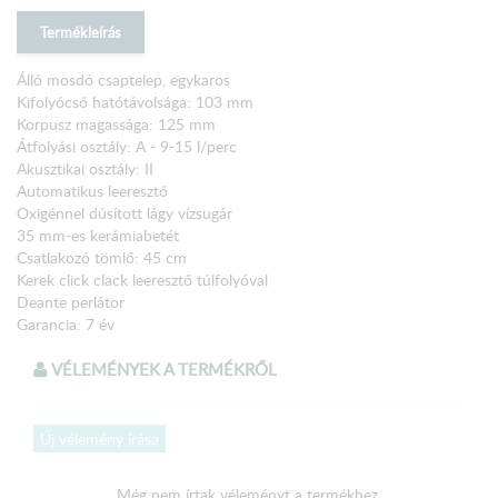
Termékleírás
Álló mosdó csaptelep, egykaros
Kifolyócső hatótávolsága: 103 mm
Korpusz magassága: 125 mm
Átfolyási osztály: A - 9-15 l/perc
Akusztikai osztály: II
Automatikus leeresztő
Oxigénnel dúsított lágy vízsugár
35 mm-es kerámiabetét
Csatlakozó tömlő: 45 cm
Kerek click clack leeresztő túlfolyóval
Deante perlátor
Garancia: 7 év
VÉLEMÉNYEK A TERMÉKRŐL
Új vélemény írása
Még nem írtak véleményt a termékhez.