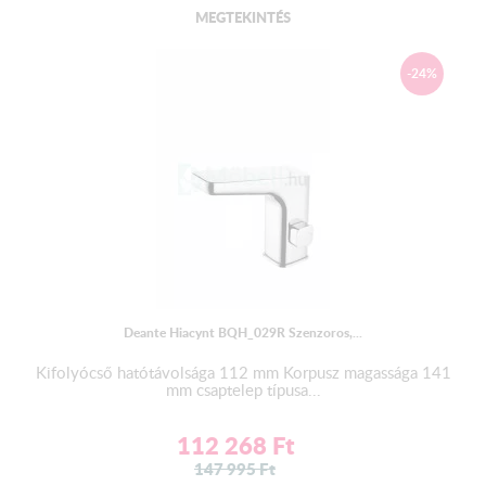
MEGTEKINTÉS
-24%
Deante Hiacynt BQH_029R Szenzoros,...
Kifolyócső hatótávolsága 112 mm Korpusz magassága 141
mm csaptelep típusa...
112 268
Ft
147 995
Ft