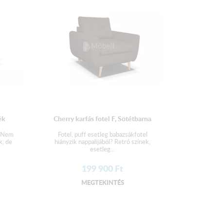
ék
Cherry karfás fotel F, Sötétbarna
. Nem
Fotel, puff esetleg babazsákfotel
k, de
hiányzik nappalijából? Retró színek,
esetleg...
199 900
Ft
MEGTEKINTÉS