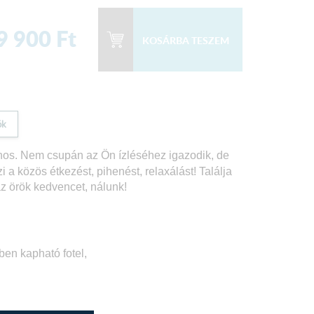
9 900
Ft
ók
onos. Nem csupán az Ön ízléséhez igazodik, de
 a közös étkezést, pihenést, relaxálást!
Találja
z örök kedvencet, nálunk!
ben kapható fotel,