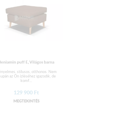
Beniamin puff E, Világos barna
nyelmes, stílusos, otthonos. Nem
supán az Ön ízléséhez igazodik, de
komf...
129 900
Ft
MEGTEKINTÉS