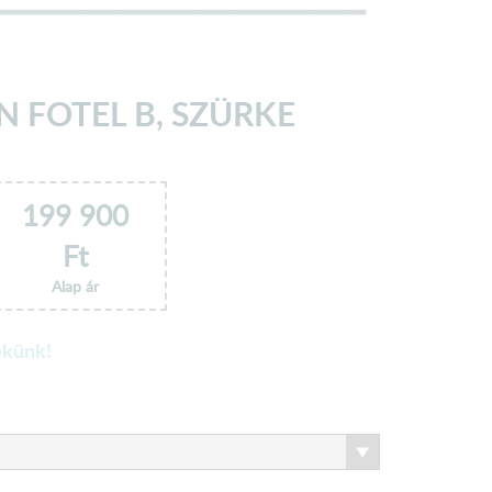
N FOTEL B, SZÜRKE
199 900
Ft
Alap ár
ekünk!