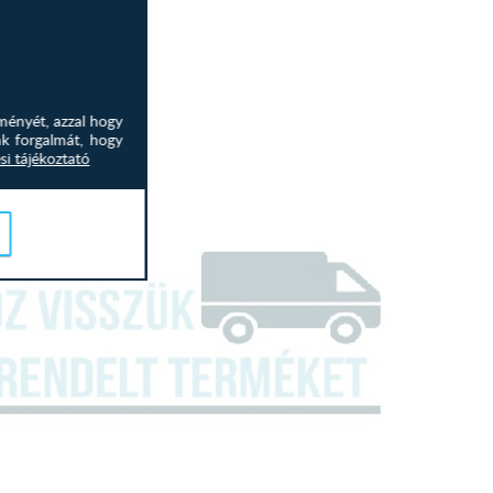
ményét, azzal hogy
nk forgalmát, hogy
si tájékoztató
 csomagolva szállítjuk!