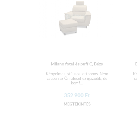
Milano fotel és puff C, Bézs
Kényelmes, stílusos, otthonos. Nem
Ké
csupán az Ön ízléséhez igazodik, de
c
komf...
352 900
Ft
MEGTEKINTÉS