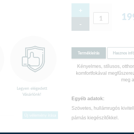
+
19
-
Termékleírás
Hasznos inf
Kényelmes, stílusos, otth
komfortfokával megfűszerezi
meg a
Legyen elégedett
Vásárlónk!
Egyéb adatok:
Szövetes, hullámrugós kivitel
Új vélemény írása
párnás kiegészítőkkel.