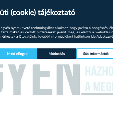
Választható színei:
t! :) Köszönjük!
üti (cookie) tájékoztató
Szürke szövet
Méretei:
és egyéb nyomkövető technológiákat alkalmaz, hogy javítsa a böngészési él
 tartalmakat és célzott hirdetéseket jelenít meg, és elemzi a weboldalu
Magasság: 90 cm
érkeztek a látogatóink.
További információkért kattintson ide:
Adatkezelé
Szélesség: 98 cm
Mélység: 92 cm
Mind elfogad
Módosítás
Süti információk
A terméket elemekre bontva,