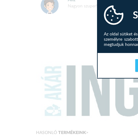
Nagyon szuper! Feldobja a nappalinka
S
Az oldal sütiket 
személyre szabott
megtudjuk honnan 
TERMÉKEINK
HASONLÓ
>