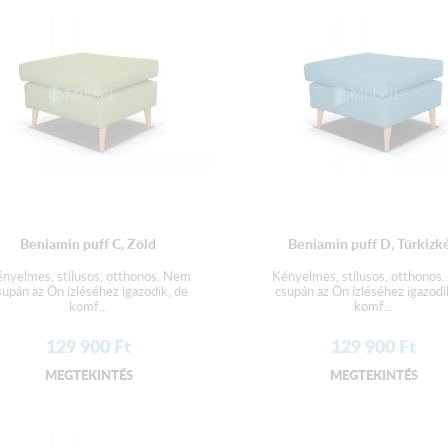
Beniamin puff C, Zöld
Beniamin puff D, Türkizk
nyelmes, stílusos, otthonos. Nem
Kényelmes, stílusos, otthonos
supán az Ön ízléséhez igazodik, de
csupán az Ön ízléséhez igazodi
komf...
komf...
129 900
Ft
129 900
Ft
MEGTEKINTÉS
MEGTEKINTÉS