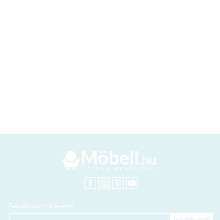
Feliratkozom hírlevélre!