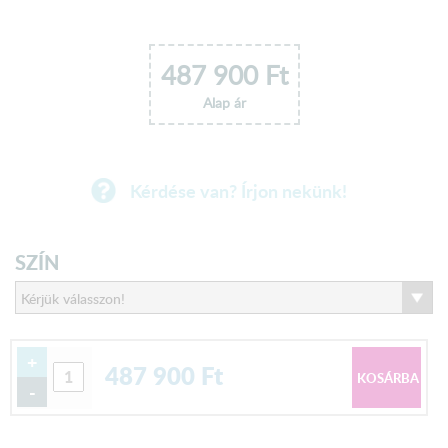
487 900
Ft
Alap ár
Kérdése van? Írjon nekünk!
SZÍN
+
487 900
Ft
-