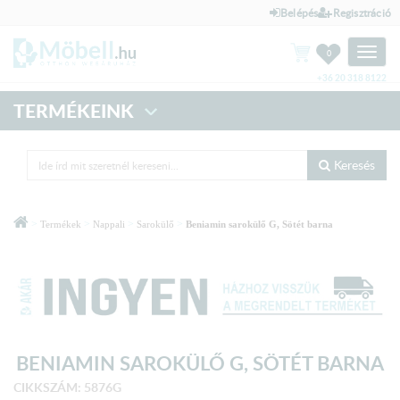
Belépés
Regisztráció
Toggle
0
naviga
+36 20 318 8122
TERMÉKEINK
Keresés
>
>
>
>
Termékek
Nappali
Sarokülő
Beniamin sarokülő G, Sötét barna
BENIAMIN SAROKÜLŐ G, SÖTÉT BARNA
CIKKSZÁM: 5876G