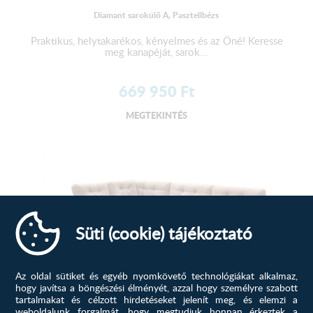
Diamant sarokülő A, Pasztellbézs
Praktikus, helytakarékos, kényelmes és az Öné! Keresse
meg kanapéját, sarok...
669 950
Ft
MEGTEKINTÉS
Süti (cookie) tájékoztató
Az oldal sütiket és egyéb nyomkövető technológiákat alkalmaz,
hogy javítsa a böngészési élményét, azzal hogy személyre szabott
tartalmakat és célzott hirdetéseket jelenít meg, és elemzi a
Dora sarokülő A, Világos nude
weboldalunk forgalmát, hogy megtudjuk honnan érkeztek a