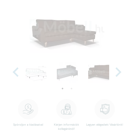
Spóroljon a kiadásaival
Kérjen információt
Legyen elégedett Vásárlónk!
kollegánktól!