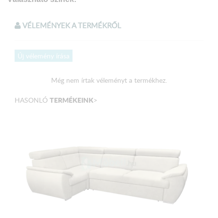
Sötét barna szövet
VÉLEMÉNYEK A TERMÉKRŐL
Méretek
Új vélemény írása
Magasság: 90 cm
Szélesség: 232 cm
Még nem írtak véleményt a termékhez.
Mélység: 156 cm
TERMÉKEINK
HASONLÓ
>
Fekvő felület:
200 x 140 cm
A terméket elemekre bontva, csomagolva szállítjuk!