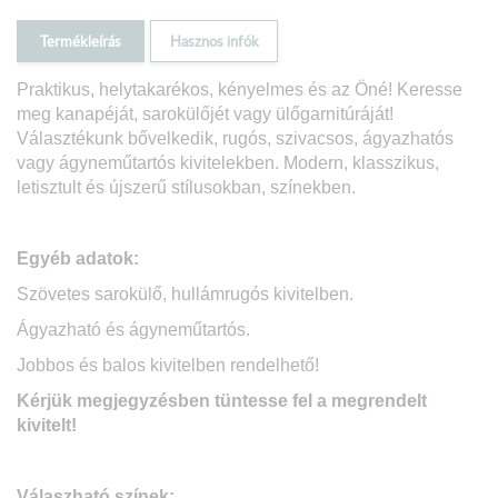
Termékleírás
Hasznos infók
Praktikus, helytakarékos, kényelmes és az Öné! Keresse
meg kanapéját, sarokülőjét vagy ülőgarnitúráját!
Választékunk bővelkedik, rugós, szivacsos, ágyazhatós
vagy ágyneműtartós kivitelekben. Modern, klasszikus,
letisztult és újszerű stílusokban, színekben.
Egyéb adatok:
Szövetes sarokülő, hullámrugós kivitelben.
Ágyazható és ágyneműtartós.
Jobbos és balos kivitelben rendelhető!
Kérjük megjegyzésben tüntesse fel a megrendelt
kivitelt!
Válaszható színek: