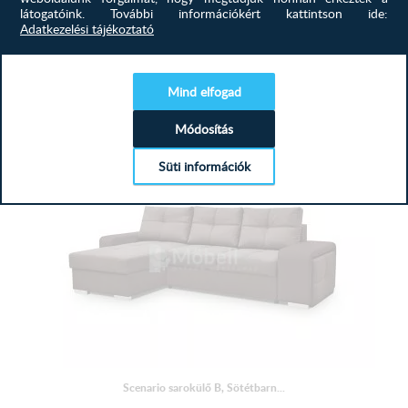
látogatóink.
További információkért kattintson ide:
Szeretné ha otthonába egységes bútorok lennének? Ha a
Adatkezelési tájékoztató
kanapé nem különbözne...
655 900
Ft
Mind elfogad
MEGTEKINTÉS
Módosítás
Süti információk
Scenario sarokülő B, Sötétbarn...