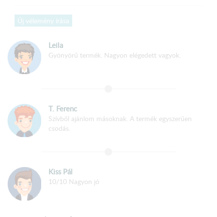
Korpusz
:
Új vélemény írása
18 mm-es két oldalt laminált faforgácslap
PVC él fóliával zárva
Leila
Gyönyörű termék. Nagyon elégedett vagyok.
Front
:
18 mm-es két oldalt laminált faforgácslap
PVC él fóliával zárva
T. Ferenc
Szívből ajánlom másoknak. A termék egyszerűen
csodás.
Szerkezeti összeépítés:
Hagyományos köldökcsapos és csavaros összeépítéssel
Hátfal
: 3 mm HDF lemez – tűző kapoccsal rögzítve
Kiss Pál
Polcok fém polctartókkal vannak szerelve
10/10 Nagyon jó
A fiók fém fiókcsúszóval szerelve