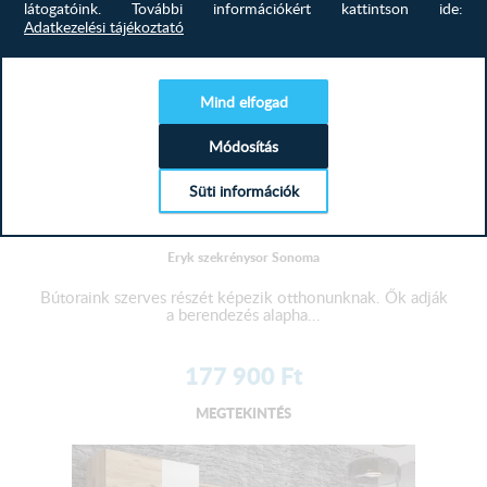
látogatóink.
További információkért kattintson ide:
Adatkezelési tájékoztató
Mind elfogad
Módosítás
Süti információk
Eryk szekrénysor Sonoma
Bútoraink szerves részét képezik otthonunknak. Ők adják
a berendezés alapha...
177 900
Ft
MEGTEKINTÉS