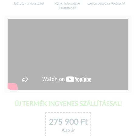
Spóroljon a kiadásaival
Kérjen információt
Legyen elégedett Vásárlónk!
kollegánktól!
ÚJ TERMÉK INGYENES SZÁLLÍTÁSSAL!
275 900
Ft
Alap ár