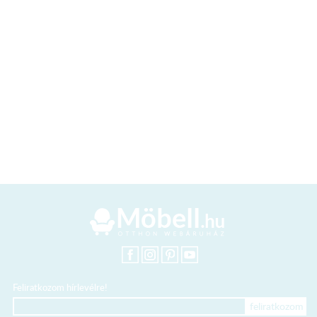
Feliratkozom hírlevélre!