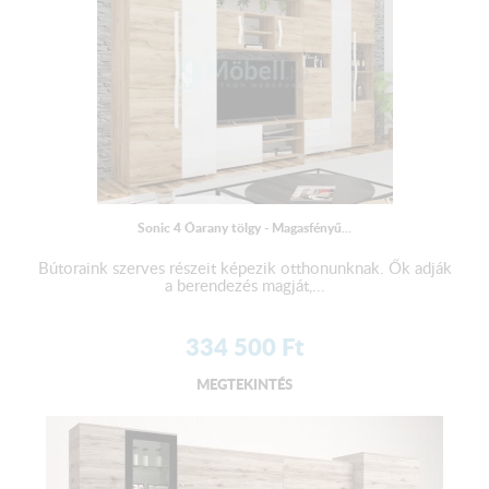
Sonic 4 Óarany tölgy - Magasfényű...
Bútoraink szerves részeit képezik otthonunknak. Ők adják
a berendezés magját,...
334 500
Ft
MEGTEKINTÉS