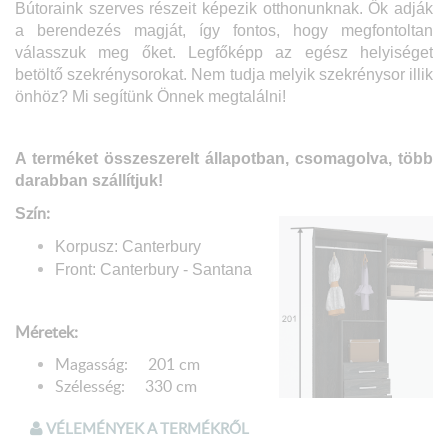
Bútoraink szerves részeit képezik otthonunknak. Ők adják
a berendezés magját, így fontos, hogy megfontoltan
válasszuk meg őket. Legfőképp az egész helyiséget
betöltő szekrénysorokat. Nem tudja melyik szekrénysor illik
önhöz? Mi segítünk Önnek megtalálni!
A terméket összeszerelt állapotban, csomagolva, több
darabban szállítjuk!
zín:
S
Korpusz: Canterbury
Front:
Canterbury
- Santana
Méretek:
Magasság: 201 cm
Szélesség: 330 cm
Mélység: 52 cm
VÉLEMÉNYEK A TERMÉKRŐL