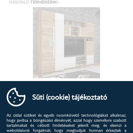
TERMÉKEINK
HASONLÓ
>
A termék
nem
tartalmazza az ágyat!
Sonic 1 Óarany tölgy - Magasfényű...
Süti (cookie) tájékoztató
Bútoraink szerves részeit képezik otthonunknak. Ők adják
a berendezés magját,...
Az oldal sütiket és egyéb nyomkövető technológiákat alkalmaz,
248 900
Ft
hogy javítsa a böngészési élményét, azzal hogy személyre szabott
tartalmakat és célzott hirdetéseket jelenít meg, és elemzi a
MEGTEKINTÉS
weboldalunk forgalmát, hogy megtudjuk honnan érkeztek a