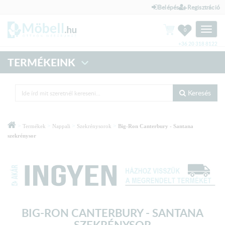
Belépés
Regisztráció
Toggle
0
naviga
+36 20 318 8122
TERMÉKEINK
Keresés
>
>
>
>
Termékek
Nappali
Szekrénysorok
Big-Ron Canterbury - Santana
szekrénysor
BIG-RON CANTERBURY - SANTANA
SZEKRÉNYSOR