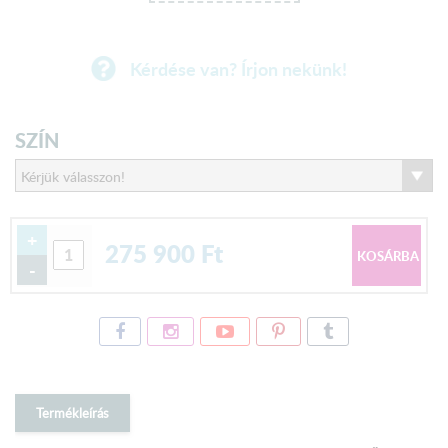
Kérdése van? Írjon nekünk!
SZÍN
+
275 900
Ft
-
Termékleírás