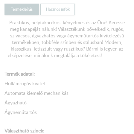
Termékleírás
Hasznos infók
Praktikus, helytakarékos, kényelmes és az Öné! Keresse
meg kanapéját nálunk! Választékunk bővelkedik, rugós,
szivacsos, ágyazhatós vagy ágyneműtartós kivitelezésű
termékekben, többféle színben és stílusban! Modern,
klasszikus, letisztult vagy rusztikus? Bármi is legyen az
elképzelése, minálunk megtalálja a tökéletest!
Termék adatai:
Hullámrugós kivitel
Automata kiemelő mechanikás
Ágyazható
Ágyneműtartós
Választható színek: