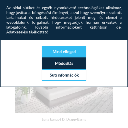
Praktikus, helytakarékos, kényelmes és az Öné! Keresse
Az oldal sütiket és egyéb nyomkövető technológiákat alkalmaz,
meg kanapéját nálunk!...
hogy javítsa a böngészési élményét, azzal hogy személyre szabott
tartalmakat és célzott hirdetéseket jelenít meg, és elemzi a
weboldalunk forgalmát, hogy megtudjuk honnan érkeztek a
315 500
Ft
látogatóink.
További információkért kattintson ide:
Adatkezelési tájékoztató
MEGTEKINTÉS
Mind elfogad
Módosítás
Süti információk
Luna kanapé D, Drapp-Barna