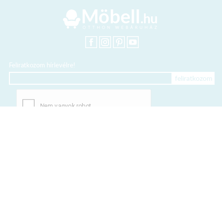
Feliratkozom hírlevélre!
+36 20 318 8122
Kártyás fizetés szolgáltatója:
Elfogadott kártyák: