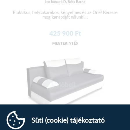
Leo kanapé D, Bézs-Barna
Praktikus, helytakarékos, kényelmes és az Öné! Keresse
meg kanapéját nálunk!...
425 900
Ft
MEGTEKINTÉS
Süti (cookie) tájékoztató
Luna kanapé C, Sötétszürke-Fehér