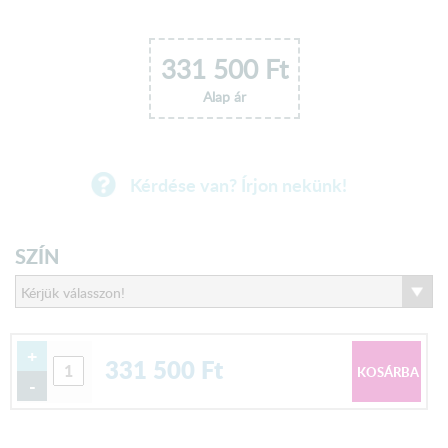
331 500
Ft
Alap ár
Kérdése van? Írjon nekünk!
SZÍN
+
331 500
Ft
-