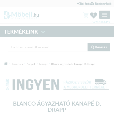
Belépés
Regisztráció
Toggle
0
naviga
+36 20 318 8122
TERMÉKEINK
Keresés
>
>
>
>
Termékek
Nappali
Kanapé
Blanco ágyazható kanapé D, Drapp
BLANCO ÁGYAZHATÓ KANAPÉ D,
DRAPP