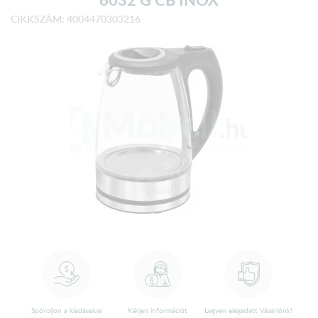
CIKKSZÁM: 4004470303216
Spóroljon a kiadásaival
Kérjen információt
Legyen elégedett Vásárlónk!