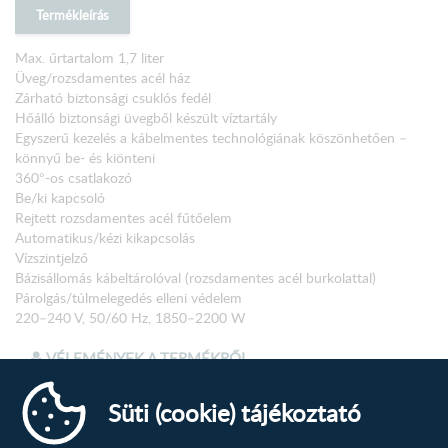
Termékleírás
Max. űrtartalom 1,7 liter
Üveg/rozsdamentes acél ház
Zárható biztonsági csuklós fedél
Hőálló biztonsági üvegből készült víztartály
Egyszerű kezelés a kábelmentes technológiának köszönhetően –
könnyű be- és kiönteni
360°-os csatlakozó
Be/ki kapcsoló
Rejtett rozsdamentes acél fűtőelem
Automatikus/kézi kikapcsolás
Vízszintjelző
Bázisállomás kábeltárolóval (rozsdamentes acél burkolattal)
Párolgás/túlmelegedés elleni védelem
220–240 V, 50/60 Hz, 1850–2200 W
VÉLEMÉNYEK A TERMÉKRŐL
Süti (cookie) tájékoztató
Új vélemény írása