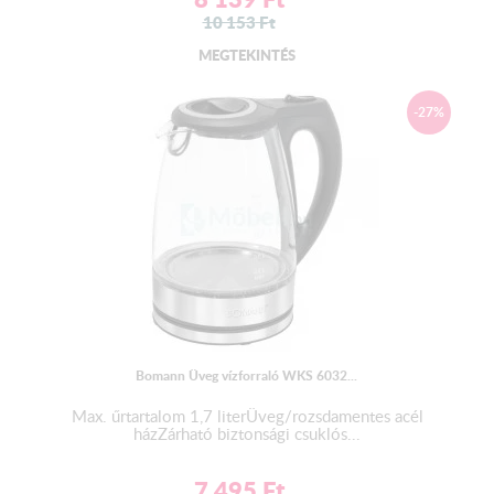
10 153
Ft
MEGTEKINTÉS
-27%
Bomann Üveg vízforraló WKS 6032...
Max. űrtartalom 1,7 literÜveg/rozsdamentes acél
házZárható biztonsági csuklós...
7 495
Ft