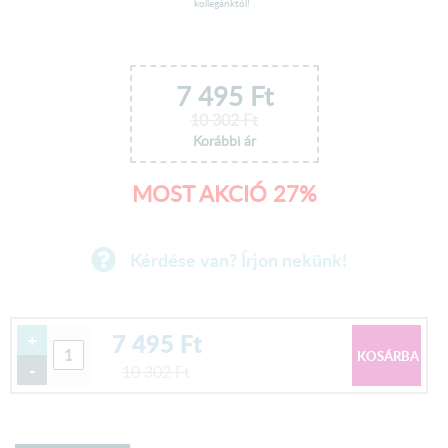
kollegánktól!
7 495
Ft
10 302
Ft
Korábbi ár
MOST AKCIÓ 27%
Kérdése van? Írjon nekünk!
7 495
Ft
+
-
10 302
Ft