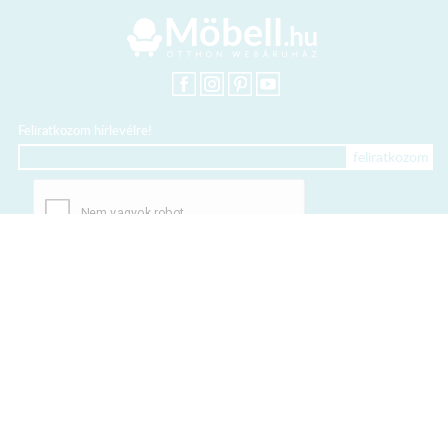
Feliratkozom hírlevélre!
+36 20 318 8122
Kártyás fizetés szolgáltatója:
Elfogadott kártyák: