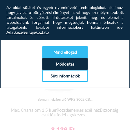
Még nem írtak véleményt a termékhez.
Az oldal sütiket és egyéb nyomkövető technológiákat alkalmaz,
hogy javítsa a böngészési élményét, azzal hogy személyre szabott
tartalmakat és célzott hirdetéseket jelenít meg, és elemzi a
TERMÉKEINK
HASONLÓ
>
weboldalunk forgalmát, hogy megtudjuk honnan érkeztek a
látogatóink.
További információkért kattintson ide:
-20%
Adatkezelési tájékoztató
Mind elfogad
Módosítás
Süti információk
Bomann vízforraló WKS 3002 CB...
Max. űrtartalom 1,5 literRozsdamentes acél házBiztonsági
csuklós fedél egykezes...
8 139
Ft