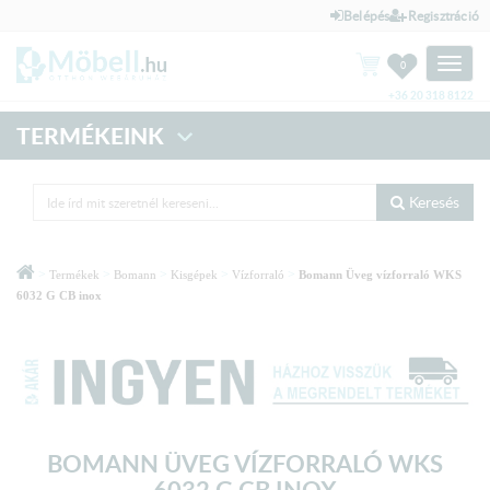
Belépés
Regisztráció
Toggle
0
naviga
+36 20 318 8122
TERMÉKEINK
Keresés
>
>
>
>
>
Termékek
Bomann
Kisgépek
Vízforraló
Bomann Üveg vízforraló WKS
6032 G CB inox
BOMANN ÜVEG VÍZFORRALÓ WKS
6032 G CB INOX