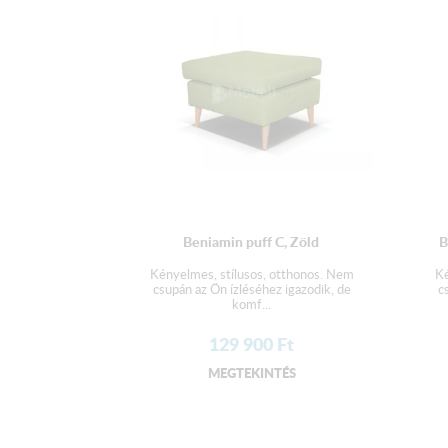
Beniamin puff C, Zöld
B
Kényelmes, stílusos, otthonos. Nem
Ké
csupán az Ön ízléséhez igazodik, de
c
komf...
129 900
Ft
MEGTEKINTÉS