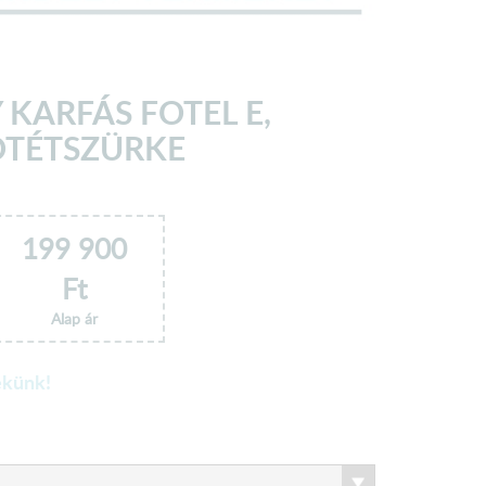
 KARFÁS FOTEL E,
ÖTÉTSZÜRKE
199 900
Ft
Alap ár
ekünk!