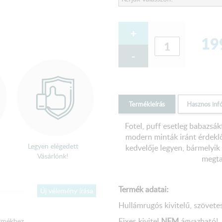
+
19
-
Termékleírás
Hasznos inf
Fotel, puff esetleg babazsák
modern minták iránt érdeklő
Legyen elégedett
kedvelője legyen, bármelyik 
Vásárlónk!
megta
Termék adatai:
Új vélemény írása
Hullámrugós kivitelű, szövetes
Fixes kivitel,
NEM
ágyazható!
rmékhez.