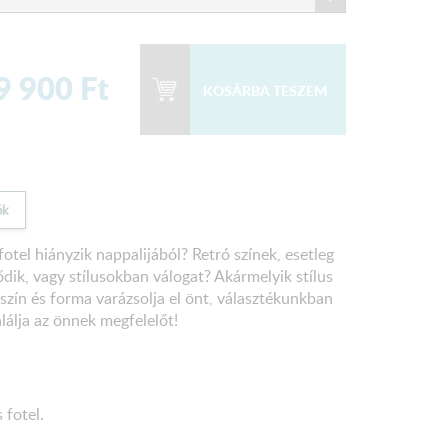
9 900
Ft
ók
fotel hiányzik nappalijából? Retró színek, esetleg
dik, vagy stílusokban válogat? Akármelyik stílus
szín és forma varázsolja el önt, választékunkban
lálja az önnek megfelelőt!
 fotel.