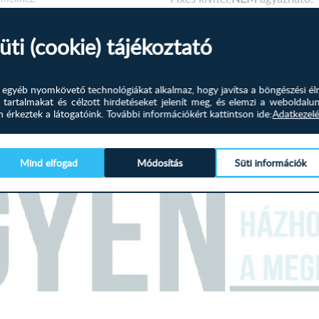
16 cm magas fa lábakkal
üti (cookie) tájékoztató
Remek kiegészítője a Cherry s
Választható színek:
és egyéb nyomkövető technológiákat alkalmaz, hogy javítsa a böngészési él
 tartalmakat és célzott hirdetéseket jelenít meg, és elemzi a weboldalu
Sötétszürke szövet
érkeztek a látogatóink.
További információkért kattintson ide:
Adatkezelé
Méretei:
Mind elfogad
Módosítás
Süti információk
Háttámla magassága: 90 c
Ülőmagassága: 48 cm
Külső méret: 98 x 92 c
A terméket összeszerelt ál
szállítjuk!