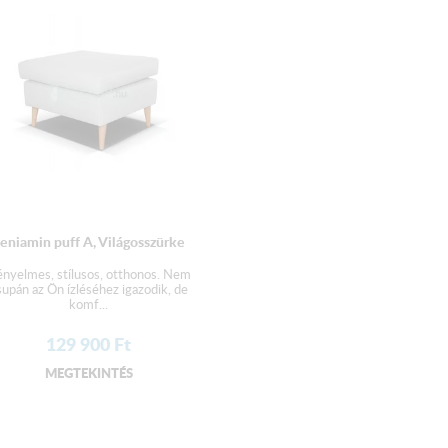
eniamin puff A, Világosszürke
nyelmes, stílusos, otthonos. Nem
supán az Ön ízléséhez igazodik, de
komf...
129 900
Ft
MEGTEKINTÉS