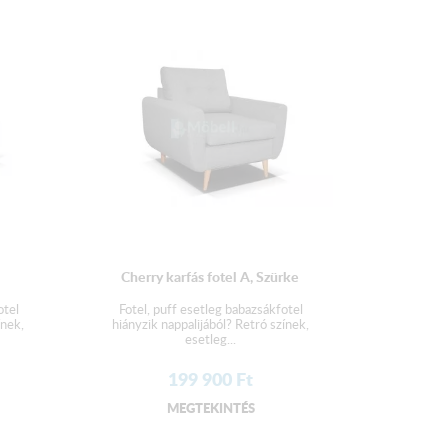
Cherry karfás fotel A, Szürke
otel
Fotel, puff esetleg babazsákfotel
ínek,
hiányzik nappalijából? Retró színek,
esetleg...
199 900
Ft
MEGTEKINTÉS