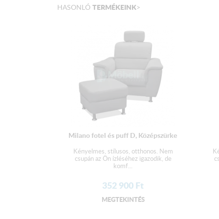
TERMÉKEINK
HASONLÓ
>
Milano fotel és puff D, Középszürke
Kényelmes, stílusos, otthonos. Nem
Ké
csupán az Ön ízléséhez igazodik, de
c
komf...
352 900
Ft
MEGTEKINTÉS