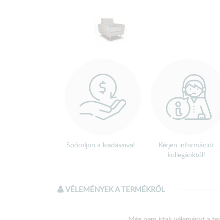
Spóroljon a kiadásaival
Kérjen információt
kollegánktól!
VÉLEMÉNYEK A TERMÉKRŐL
Még nem írtak véleményt a te