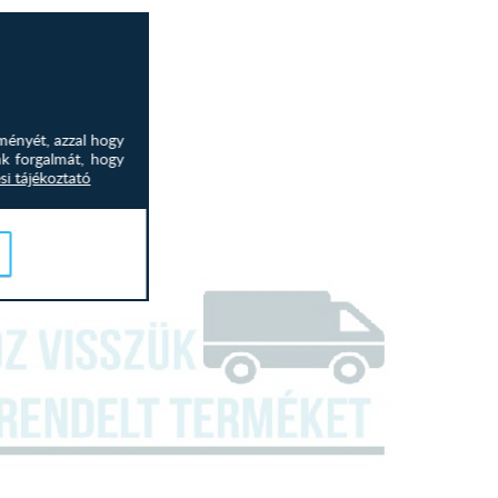
arokülőnek!
ményét, azzal hogy
nk forgalmát, hogy
si tájékoztató
m
m
lapotban,csomagolva, több darabban