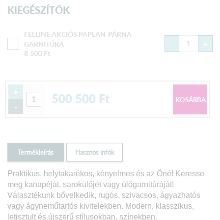
KIEGÉSZÍTŐK
FELLINE AKCIÓS PAPLAN-PÁRNA
-
+
GARNITÚRA
8 500
Ft
+
500 500
Ft
-
Termékleírás
Hasznos infók
Praktikus, helytakarékos, kényelmes és az Öné! Keresse
meg kanapéját, sarokülőjét vagy ülőgarnitúráját!
Választékunk bővelkedik, rugós, szivacsos, ágyazhatós
vagy ágyneműtartós kivitelekben. Modern, klasszikus,
letisztult és újszerű stílusokban, színekben.