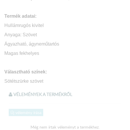
Termék adatai:
Hullámrugós kivitel
Anyaga: Szövet
Ágyazható, á
gyneműtartós
Magas fekhelyes
Választható színek:
Sötétszürke szövet
VÉLEMÉNYEK A TERMÉKRŐL
Méretei:
Háttámla magassága: 90 cm
Új vélemény írása
Ülőfelület magassága: 45 cm
Még nem írtak véleményt a termékhez.
Beülőmélység: 80 cm