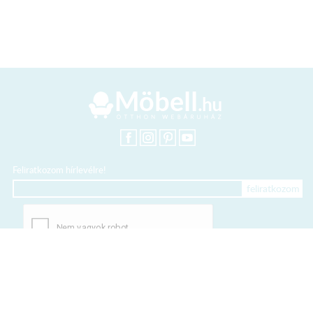
Feliratkozom hírlevélre!
+36 20 318 8122
Kártyás fizetés szolgáltatója: