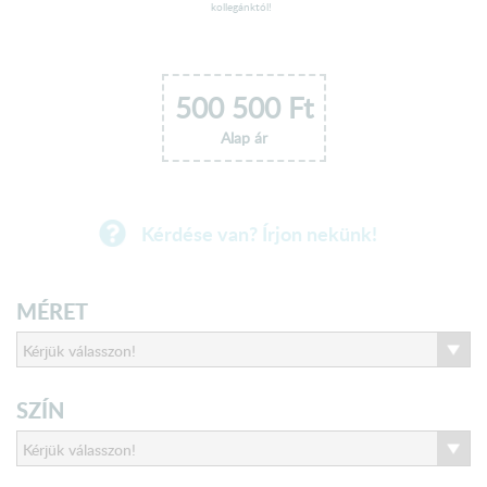
kollegánktól!
500 500
Ft
Alap ár
Kérdése van? Írjon nekünk!
MÉRET
SZÍN