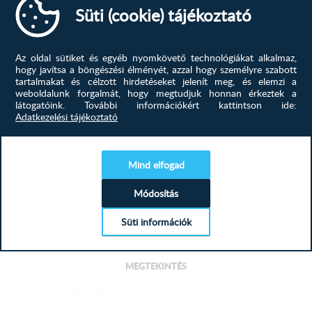
MEGTEKINTÉS
Süti (cookie) tájékoztató
Az oldal sütiket és egyéb nyomkövető technológiákat alkalmaz,
hogy javítsa a böngészési élményét, azzal hogy személyre szabott
tartalmakat és célzott hirdetéseket jelenít meg, és elemzi a
weboldalunk forgalmát, hogy megtudjuk honnan érkeztek a
látogatóink.
További információkért kattintson ide:
Adatkezelési tájékoztató
Mind elfogad
Anni sarokülő G, Fekete
Praktikus, helytakarékos, kényelmes és az Öné! Keresse
Módosítás
meg kanapéját, sarok...
Süti információk
717 900
Ft
MEGTEKINTÉS