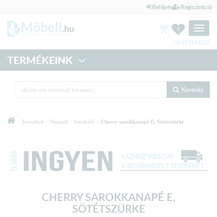
Belépés
Regisztráció
Toggle
0
naviga
+36 20 318 8122
TERMÉKEINK
Keresés
>
>
>
>
Termékek
Nappali
Sarokülő
Cherry sarokkanapé E, Sötétszürke
CHERRY SAROKKANAPÉ E,
SÖTÉTSZÜRKE