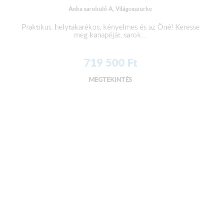
Anka sarokülő A, Világosszürke
Praktikus, helytakarékos, kényelmes és az Öné! Keresse
meg kanapéját, sarok...
719 500
Ft
MEGTEKINTÉS