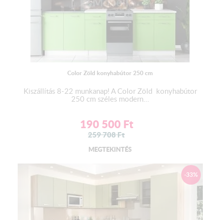
A termék nincs becsomagolva, mivel a csomagolás költsége
magas, és bizonyos esetekben meghaladhatja a termék árát. Ha
csomagolt állapotban szeretné átvenni, kérjük, jelezze
rendeléskor, hogy értesíthessük a gyártót. A csomagolás költsége
4.000 Ft – 8.000 Ft között változhat, és akár 25.000 Ft – 65.000
Ft is lehet, attól függően, hogy milyen típusú és mennyire
részletes a csomagolás. A szállítás zárt teherautóval, plédekkel
Color Zöld konyhabútor 250 cm
történik. Átvételkor kérjük, ellenőrizze a terméket, és ha sérülést
Kiszállítás 8-22 munkanap! A Color Zöld konyhabútor
észlel, azt jelezze azonnal. A magasfényű termékek vékony
250 cm széles modern...
fóliával körbe vannak tekerve.
190 500
Ft
259 708
Ft
MEGTEKINTÉS
A munkalap színének a változtatási jogát a gyártó fenntartja!
-33%
Részletes leírás a Hasznos Információ fül alatt!