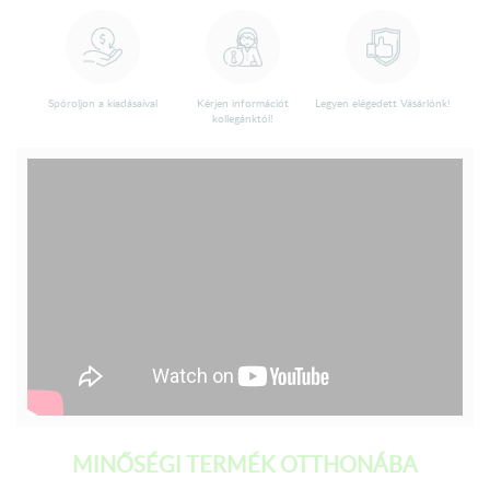
Spóroljon a kiadásaival
Kérjen információt
Legyen elégedett Vásárlónk!
kollegánktól!
MINŐSÉGI TERMÉK OTTHONÁBA