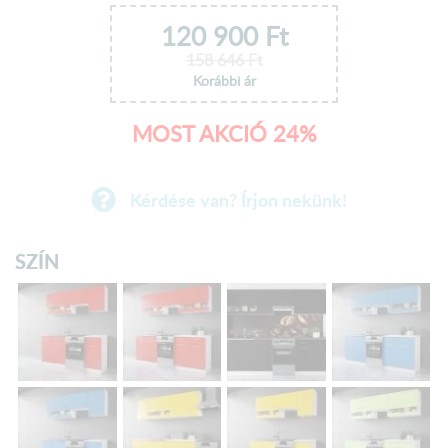
120 900
Ft
158 646
Ft
Korábbi ár
MOST AKCIÓ 24%
Kérdése van? Írjon nekünk!
SZÍN