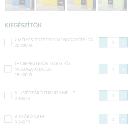
KIEGÉSZÍTŐK
2 MÉLYES TELETETŐS MOSOGATÓTÁLCA
-
+
20 900
Ft
1+ CSEPEGTETŐS TELETETŐS
-
+
MOSOGATÓTÁLCA
18 400
Ft
ALU VÉGZÁRÓ TŰZHELY MELLÉ
-
+
2 400
Ft
VÍZZÁRÓ 1,2 M
-
+
3 240
Ft