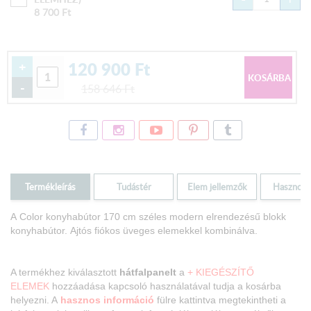
8 700
Ft
120 900
Ft
+
-
158 646
Ft
Termékleírás
Tudástér
Elem jellemzők
Hasznos i
A Color konyhabútor 170 cm széles modern elrendezésű blokk
konyhabútor.
Ajtós fiókos üveges elemekkel kombinálva.
A termékhez kiválasztott
hátfalpanelt
a
+ KIEGÉSZÍTŐ
ELEMEK
hozzáadása kapcsoló használatával tudja a kosárba
helyezni. A
hasznos információ
fülre kattintva megtekintheti a