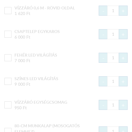
VÍZZÁRÓ 0,6 M - RÖVID OLDAL
-
+
1 620
Ft
CSAPTELEP EGYKAROS
-
+
6 000
Ft
FEHÉR LED VILÁGÍTÁS
-
+
7 000
Ft
SZÍNES LED VILÁGÍTÁS
-
+
9 000
Ft
VÍZZÁRÓ EGYSÉGCSOMAG
-
+
950
Ft
80-CM MUNKALAP (MOSOGATÓS
-
+
ELEMHEZ)