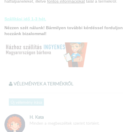
hátfalpaneleket, illetve
fontos információkat
talál a termékről.
Szállítási idő 1-3 hét.
Nézzen szét nálunk! Bármilyen további ké
rdéssel forduljon
hozzánk bizalommal!
VÉLEMÉNYEK A TERMÉKRŐL
A termék
összeszerelt
állapotban kerül kiszállításra!
Új vélemény írása
Méretek:
Konyhabútor hossza: 170 cm
H. Kata
Alsó elemsor hossza: 120 cm
Minden a megbeszéltek szerint történt.
Felső elemsor hossza: 170 cm