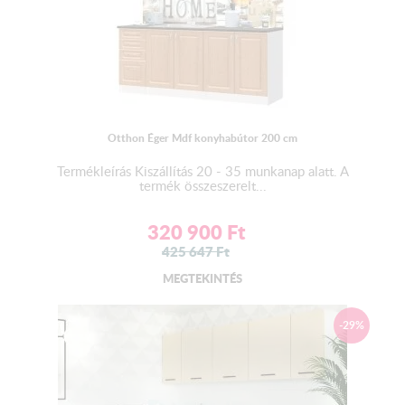
Munkalap:
2,8 cm vastagságú préselt laminált forgácslap , elemenként
szerelve.
A mosogatós elem
NEM
tartalmaz munkalapot!
Otthon Éger Mdf konyhabútor 200 cm
Termékleírás Kiszállítás 20 - 35 munkanap alatt. A
Fiók:
termék összeszerelt...
Bútorlap oldalvázú - fém fiókcsúszóval szerelt
320 900
Ft
425 647
Ft
Mosogató:
MEGTEKINTÉS
Az alapár
NEM
tartalmazza a mosogató tálcát!
Kiváló minőségű gyártótól származó rozsdamentes
-29%
mosogatótálca s
zifonnal- lefolyóval.
Választható 2 mély és 1 mély+cseppes változatban.