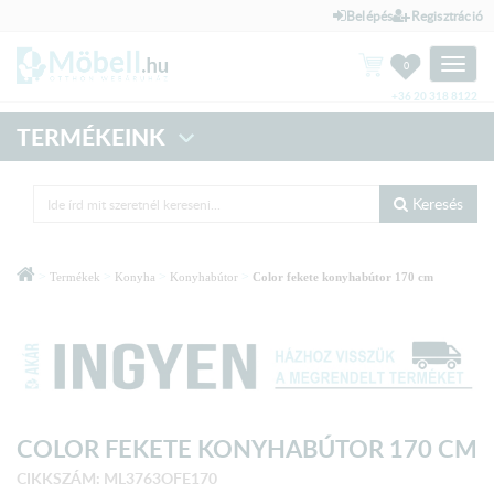
Belépés
Regisztráció
Toggle
0
naviga
+36 20 318 8122
TERMÉKEINK
Keresés
>
>
>
>
Termékek
Konyha
Konyhabútor
Color fekete konyhabútor 170 cm
COLOR FEKETE KONYHABÚTOR 170 CM
CIKKSZÁM: ML3763OFE170