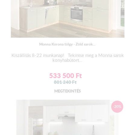
Monna Korona tölgy - Zöld sarok...
Kiszállítás 8-22 munkanap! Tekintse meg a Monna sarok
konyhabútort...
533 500
Ft
801 240
Ft
MEGTEKINTÉS
-20%