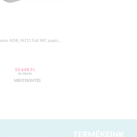
ante ADR_N211 Fali WC papír...
10 648
Ft
15 783
Ft
MEGTEKINTÉS
TERMÉKEINK