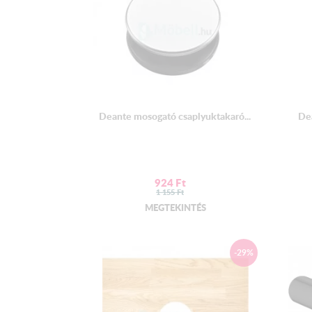
Deante mosogató csaplyuktakaró...
De
924
Ft
1 155
Ft
MEGTEKINTÉS
-29%