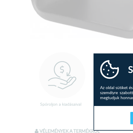
S
Az oldal sütiket 
személyre szabott
megtudjuk honnan 
Spóroljon a kiadásaival
Kérjen információt
kollegánktól!
VÉLEMÉNYEK A TERMÉKRŐL