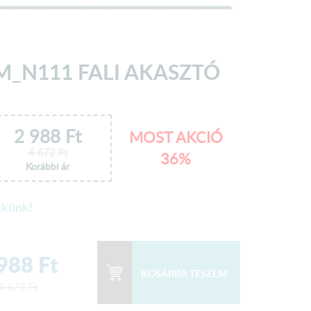
_N111 FALI AKASZTÓ
2 988
Ft
MOST AKCIÓ
4 672
Ft
36%
Korábbi ár
ekünk!
 988
Ft
4 672
Ft