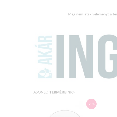
Még nem írtak véleményt a te
TERMÉKEINK
HASONLÓ
>
-20%