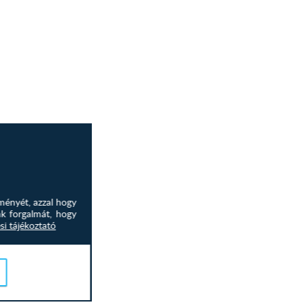
ményét, azzal hogy
nk forgalmát, hogy
si tájékoztató