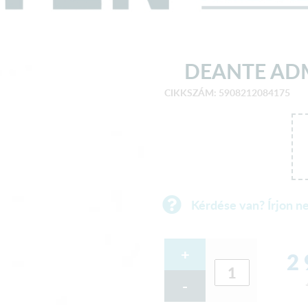
DEANTE ADM
CIKKSZÁM: 5908212084175
Kérdése van? Írjon n
+
2
-