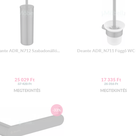
ante ADR_N712 Szabadonálló...
Deante ADR_N711 Függő WC k
25 029
Ft
17 335
Ft
37 428
Ft
26 316
Ft
MEGTEKINTÉS
MEGTEKINTÉS
-33%