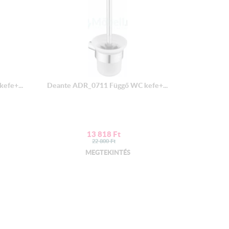
efe+...
Deante ADR_0711 Függő WC kefe+...
13 818
Ft
22 800
Ft
MEGTEKINTÉS