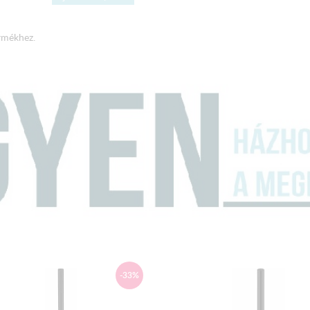
rmékhez.
-33%