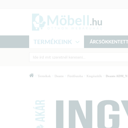
TERMÉKEINK
ÁRCSÖKKENTETT
>
>
>
>
>
Termékek
Deante
Fürdőszoba
Kiegészítők
Deante ADM_N11