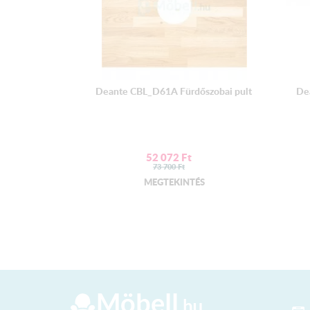
Deante CBL_D61A Fürdőszobai pult
De
52 072
Ft
73 700
Ft
MEGTEKINTÉS