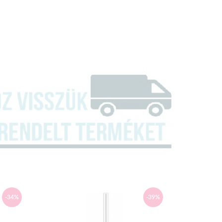
-34%
-39%