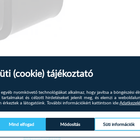
üti (cookie) tájékoztató
és egyéb nyomkövető technológiákat alkalmaz, hogy javítsa a böngészési él
 tartalmakat és célzott hirdetéseket jelenít meg, és elemzi a weboldalu
érkeztek a látogatóink.
További információkért kattintson ide:
Adatkezelé
Legyen elégedett
Vásárlónk!
Mind elfogad
Módosítás
Süti információk
Új vélemény írása