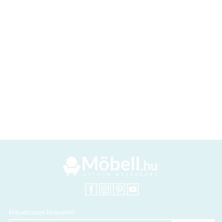
Feliratkozom hírlevélre!