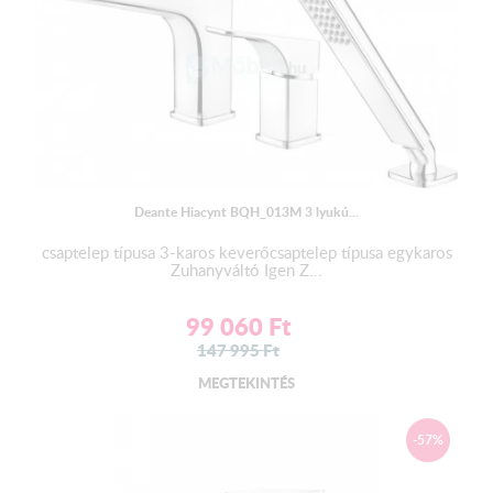
Deante Hiacynt BQH_013M 3 lyukú...
csaptelep típusa 3-karos keverőcsaptelep típusa egykaros
Zuhanyváltó Igen Z...
99 060
Ft
147 995
Ft
MEGTEKINTÉS
-57%