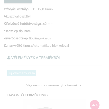
átfolyási osztály
S - 15-19,8 l/min
Akusztikai osztály
I
Kifolyócső hatótávolsága
162 mm
csaptelep típusa
fali
keverőcsaptelep típusa
egykaros
Zuhanyváltó típusa
Automatikus blokkolóval
VÉLEMÉNYEK A TERMÉKRŐL
Új vélemény írása
Még nem írtak véleményt a termékhez.
TERMÉKEINK
HASONLÓ
>
-37%