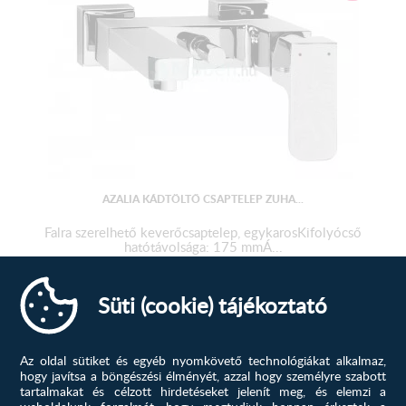
AZALIA KÁDTÖLTŐ CSAPTELEP ZUHA...
Falra szerelhető keverőcsaptelep, egykarosKifolyócső
hatótávolsága: 175 mmÁ...
36 355
Ft
Süti (cookie) tájékoztató
58 660
Ft
MEGTEKINTÉS
Az oldal sütiket és egyéb nyomkövető technológiákat alkalmaz,
hogy javítsa a böngészési élményét, azzal hogy személyre szabott
-17%
tartalmakat és célzott hirdetéseket jelenít meg, és elemzi a