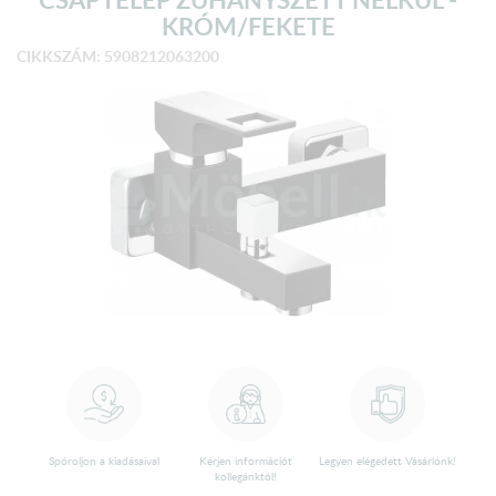
KRÓM/FEKETE
CIKKSZÁM: 5908212063200
Spóroljon a kiadásaival
Kérjen információt
Legyen elégedett Vásárlónk!
kollegánktól!