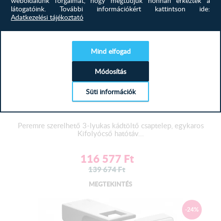
weboldalunk forgalmát, hogy megtudjuk honnan érkeztek a
látogatóink.
További információkért kattintson ide:
Adatkezelési tájékoztató
Mind elfogad
Módosítás
Süti információk
MINIMAL 3-LYUKAS KÁDTÖLTŐ CSAP...
Peremre szerelhető 3-lyukas kádtöltő csaptelep, egykaros
Kifolyócső hatótáv...
116 577
Ft
139 674
Ft
MEGTEKINTÉS
-24%