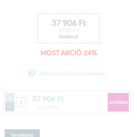
37 906
Ft
50 173
Ft
Korábbi ár
MOST AKCIÓ 24%
Kérdése van? Írjon nekünk!
37 906
Ft
+
-
50 173
Ft
Termékleírás