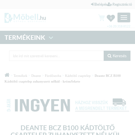
Belépés
Regisztráció
Toggle
0
naviga
+36 20 318 8122
TERMÉKEINK
Keresés
>
>
>
>
>
Termékek
Deante
Fürdőszoba
Kádtöltő csaptelep
Deante BCZ B100
Kádtöltő csaptelep zuhanyszett nélkül - króm/fekete
DEANTE BCZ B100 KÁDTÖLTŐ
CSAPTELEP ZUHANYSZETT NÉLKÜL -