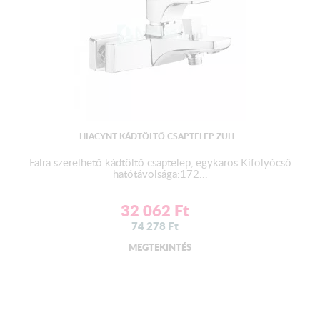
HIACYNT KÁDTÖLTŐ CSAPTELEP ZUH...
Falra szerelhető kádtöltő csaptelep, egykaros Kifolyócső
hatótávolsága:172...
32 062
Ft
74 278
Ft
MEGTEKINTÉS