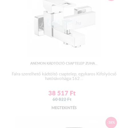
ANEMON KÁDTÖLTŐ CSAPTELEP ZUHA...
Falra szerelhető kádtöltő csaptelep, egykaros Kifolyócső
hatótávolsága:162...
38 517
Ft
60 822
Ft
MEGTEKINTÉS
-38%