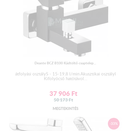
Deante BCZ B100 Kádtöltő csaptelep...
átfolyási osztályS - 15-19,8 l/min Akusztikai osztályI
Kifolyócső hatótávol...
37 906
Ft
50 173
Ft
MEGTEKINTÉS
-33%