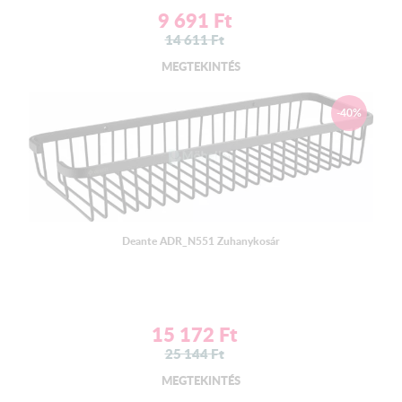
9 691
Ft
14 611
Ft
MEGTEKINTÉS
-40%
Deante ADR_N551 Zuhanykosár
15 172
Ft
25 144
Ft
MEGTEKINTÉS