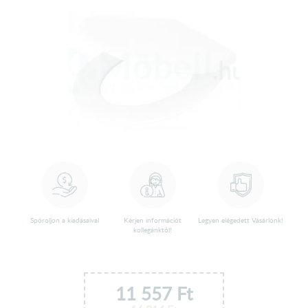
Spóroljon a kiadásaival
Kérjen információt
Legyen elégedett Vásárlónk!
kollegánktól!
11 557
Ft