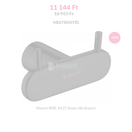
11 144
Ft
16 955
Ft
MEGTEKINTÉS
-34%
Deante ADR_N121 Dupla fali akasztó