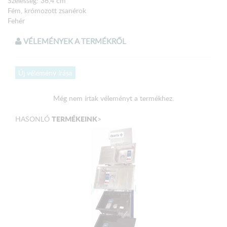
Szélesség: 36,4 cm
Fém, krómozott zsanérok
Fehér
VÉLEMÉNYEK A TERMÉKRŐL
Új vélemény írása
Még nem írtak véleményt a termékhez.
TERMÉKEINK
HASONLÓ
>