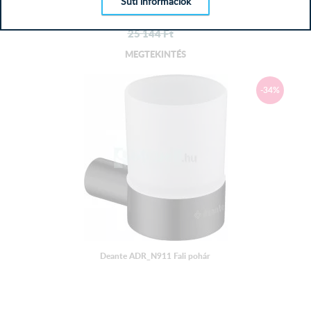
Süti információk
15 156
Ft
25 144
Ft
MEGTEKINTÉS
-34%
Deante ADR_N911 Fali pohár