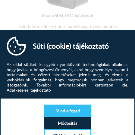
Deante ADM_N111 fali akasztó
Szín feketeFelület típusa mattAnyag rozsdamentes
acélMagasság [mm] 56Szélesség...
Süti (cookie) tájékoztató
2 988
Ft
4 672
Ft
MEGTEKINTÉS
Az oldal sütiket és egyéb nyomkövető technológiákat alkalmaz,
hogy javítsa a böngészési élményét, azzal hogy személyre szabott
tartalmakat és célzott hirdetéseket jelenít meg, és elemzi a
-40%
weboldalunk forgalmát, hogy megtudjuk honnan érkeztek a
látogatóink.
További információkért kattintson ide:
Adatkezelési tájékoztató
Mind elfogad
Deante ADR_0621 Fali törölköző...
Módosítás