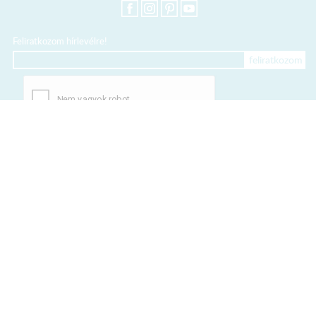
Feliratkozom hírlevélre!
+36 20 318 8122
Kártyás fizetés szolgáltatója:
Elfogadott kártyák:
TERMÉKEINK