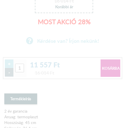
16 014
Ft
Korábbi ár
MOST AKCIÓ 28%
Kérdése van? Írjon nekünk!
11 557
Ft
+
-
16 014
Ft
Termékleírás
2 év garancia
Anyag: termoplaszt
Hosszúság: 45 cm