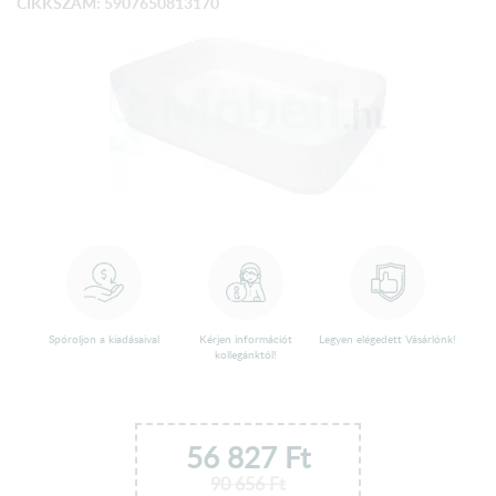
CIKKSZÁM: 5907650813170
Spóroljon a kiadásaival
Kérjen információt
Legyen elégedett Vásárlónk!
kollegánktól!
56 827
Ft
90 656
Ft