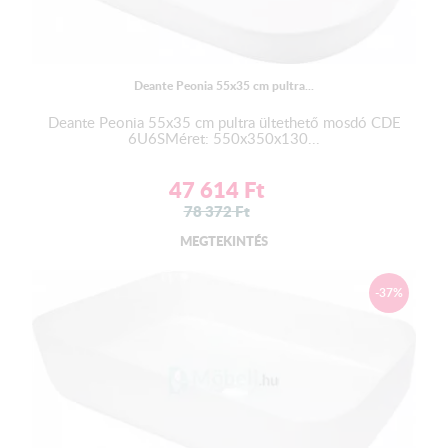
Deante Peonia 55x35 cm pultra...
Deante Peonia 55x35 cm pultra ültethető mosdó CDE
6U6SMéret: 550x350x130...
47 614
Ft
78 372
Ft
MEGTEKINTÉS
-37%