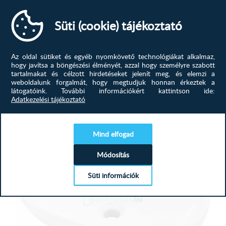
Süti (cookie) tájékoztató
Deante CDH_6U5S Ültethető mosdó
Az oldal sütiket és egyéb nyomkövető technológiákat alkalmaz,
Hosszúság 500 mmSzélesség 360 mmMagasság 130
hogy javítsa a böngészési élményét, azzal hogy személyre szabott
mmMélység 90 mmMosdókagyló modell...
tartalmakat és célzott hirdetéseket jelenít meg, és elemzi a
weboldalunk forgalmát, hogy megtudjuk honnan érkeztek a
látogatóink.
További információkért kattintson ide:
49 265
Ft
Adatkezelési tájékoztató
73 419
Ft
MEGTEKINTÉS
Mind elfogad
-39%
Módosítás
Süti információk