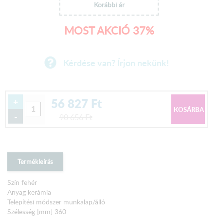
Korábbi ár
MOST AKCIÓ 37%
Kérdése van? Írjon nekünk!
56 827
Ft
+
-
90 656
Ft
Termékleírás
Szín fehér
Anyag kerámia
Telepítési módszer munkalap/álló
Szélesség [mm] 360