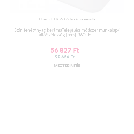
Deante CDY_6U5S kerámia mosdó
Szín fehérAnyag kerámiaTelepítési módszer munkalap/
állóSzélesség [mm] 360Ho...
56 827
Ft
90 656
Ft
MEGTEKINTÉS