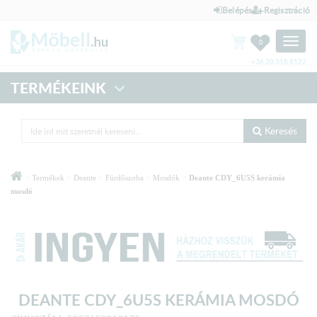
Belépés
Regisztráció
Toggle
0
naviga
+36 20 318 8122
TERMÉKEINK
Keresés
>
>
>
>
>
Termékek
Deante
Fürdőszoba
Mosdók
Deante CDY_6U5S kerámia
mosdó
DEANTE CDY_6U5S KERÁMIA MOSDÓ