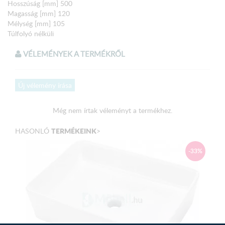
Hosszúság [mm] 500
Magasság [mm] 120
Mélység [mm] 105
Túlfolyó nélküli
VÉLEMÉNYEK A TERMÉKRŐL
Új vélemény írása
Még nem írtak véleményt a termékhez.
TERMÉKEINK
HASONLÓ
>
-33%