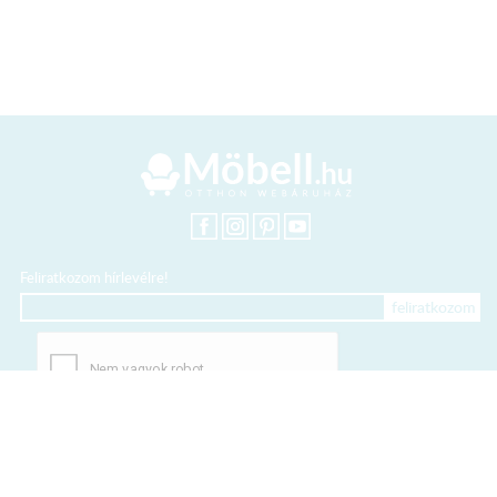
Feliratkozom hírlevélre!
+36 20 318 8122
Kártyás fizetés szolgáltatója: