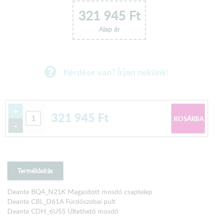
321 945
Ft
Alap ár
Kérdése van? Írjon nekünk!
+
321 945
Ft
-
Termékleírás
Deante BQA_N21K Magasított mosdó csaptelep
Deante CBL_D61A Fürdőszobai pult
Deante CDH_6U5S Ültethető mosdó