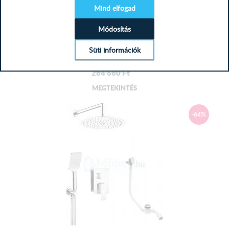
Mind elfogad
Deante Hiacynt BXYZ0QHM Zuhany...
Módosítás
Süti információk
140 368
Ft
284 880
Ft
MEGTEKINTÉS
-64%