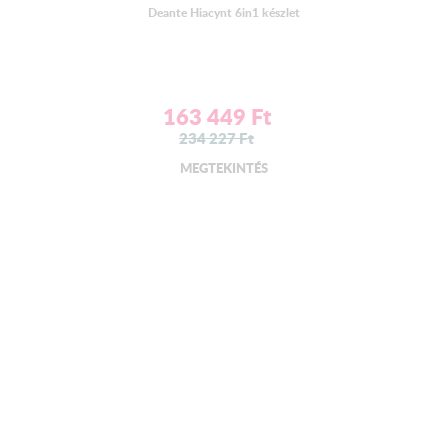
Deante Hiacynt 6in1 készlet
163 449
Ft
234 227
Ft
MEGTEKINTÉS