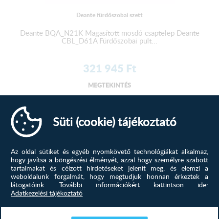
Deante fürdőszobai szett
Deante BQA_N21K Magasított mosdó csaptelep Deante
CBL_D61A Fürdőszobai pult...
321 945
Ft
MEGTEKINTÉS
-51%
Süti (cookie) tájékoztató
Az oldal sütiket és egyéb nyomkövető technológiákat alkalmaz,
hogy javítsa a böngészési élményét, azzal hogy személyre szabott
tartalmakat és célzott hirdetéseket jelenít meg, és elemzi a
weboldalunk forgalmát, hogy megtudjuk honnan érkeztek a
látogatóink.
További információkért kattintson ide:
Adatkezelési tájékoztató