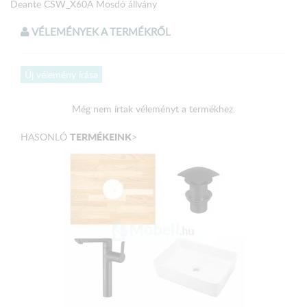
Deante CSW_X60A Mosdó állvány
VÉLEMÉNYEK A TERMÉKRŐL
Új vélemény írása
Még nem írtak véleményt a termékhez.
TERMÉKEINK
HASONLÓ
>