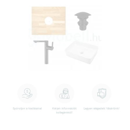
Spóroljon a kiadásaival
Kérjen információt
Legyen elégedett Vásárlónk!
kollegánktól!