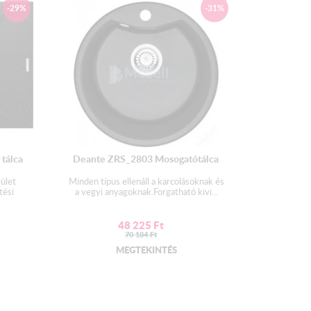
-29%
-31%
tálca
Deante ZRS_2803 Mosogatótálca
lület
Minden típus ellenáll a karcolásoknak és
tési
a vegyi anyagoknak.Forgatható kivi...
48 225
Ft
70 184
Ft
MEGTEKINTÉS