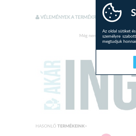
S
VÉLEMÉNYEK A TERMÉKRŐL
Az oldal sütiket 
Még nem írtak véleményt a te
személyre szabott
megtudjuk honnan 
TERMÉKEINK
HASONLÓ
>