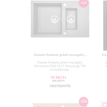
-35%
Deante Andante gránit mosogató,...
De
Deante Andante gránit mosogató,
G
fémszürke ZQN S513 Hosszúság 780
t
mmSzélesség...
70 382
Ft
108 206
Ft
MEGTEKINTÉS
-21%