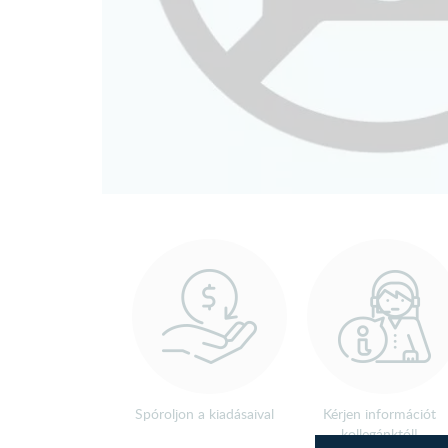
Spóroljon a kiadásaival
Kérjen információt
kollegánktól!