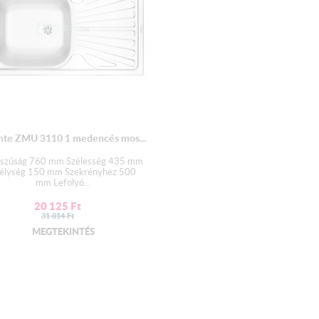
te ZMU 3110 1 medencés mos...
szúság 760 mm Szélesség 435 mm
élység 150 mm Szekrényhez 500
mm Lefolyó...
20 125
Ft
31 814
Ft
MEGTEKINTÉS