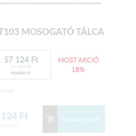
T103 MOSOGATÓ TÁLCA
57 124
Ft
MOST AKCIÓ
69 754
Ft
18%
Korábbi ár
ekünk!
 124
Ft
69 754
Ft