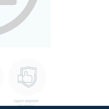
Legyen elégedett
Vásárlónk!