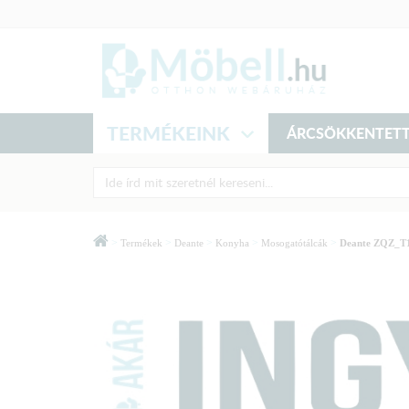
TERMÉKEINK
ÁRCSÖKKENTETT
>
>
>
>
>
Termékek
Deante
Konyha
Mosogatótálcák
Deante ZQZ_T1