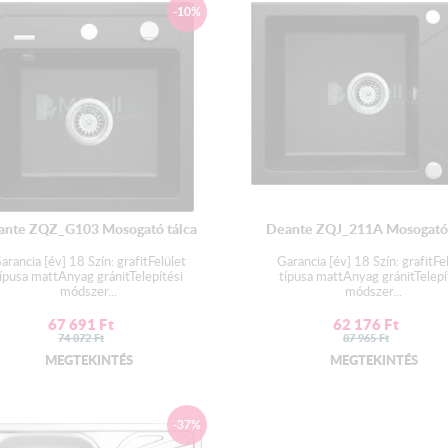
-10%
ante ZQZ_G103 Mosogató tálca
Deante ZQJ_211A Mosogató 
arancia [év] 18 Szín: grafitFelület
Garancia [év] 18 Szín: grafitFe
ípusa mattAnyag gránitTelepítési
típusa mattAnyag gránitTelepí
módszer...
módszer...
67 691
Ft
62 176
Ft
74 872
Ft
87 965
Ft
MEGTEKINTÉS
MEGTEKINTÉS
-37%