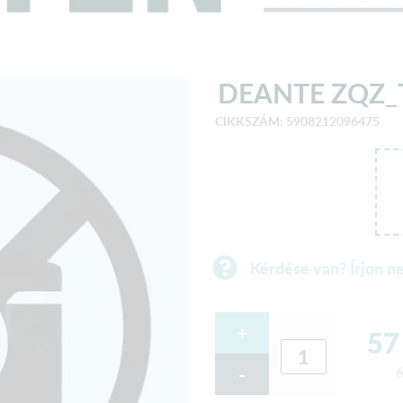
DEANTE ZQZ_
CIKKSZÁM: 5908212096475
Kérdése van? Írjon n
+
57
-