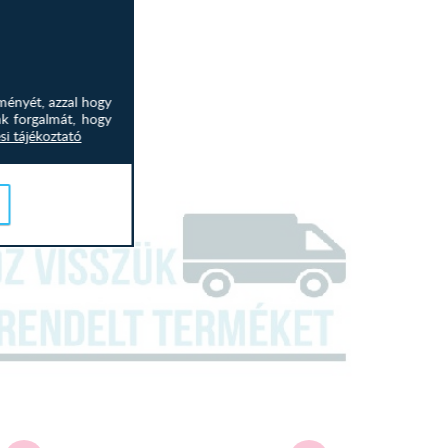
ményét, azzal hogy
nk forgalmát, hogy
si tájékoztató