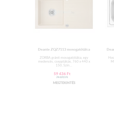
Deante ZQZ7113 mosogatótálca
Dean
ZORBA gránit mosogatótálca, egy
Hos
medencés, csepptálcás, 760 x 440 x
M
150, Szín:...
59 436
Ft
74 872
Ft
MEGTEKINTÉS