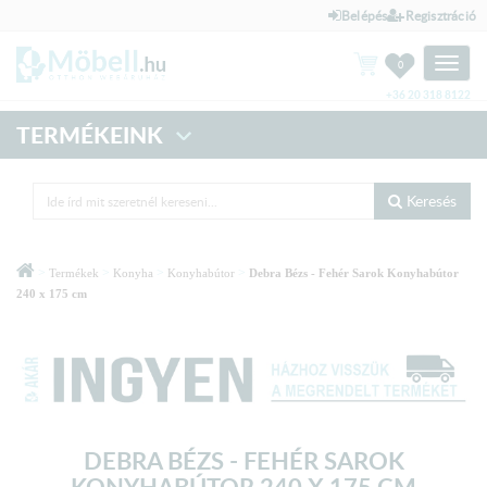
Belépés
Regisztráció
Toggle
0
naviga
+36 20 318 8122
TERMÉKEINK
Keresés
>
>
>
>
Termékek
Konyha
Konyhabútor
Debra Bézs - Fehér Sarok Konyhabútor
240 x 175 cm
DEBRA BÉZS - FEHÉR SAROK
KONYHABÚTOR 240 X 175 CM