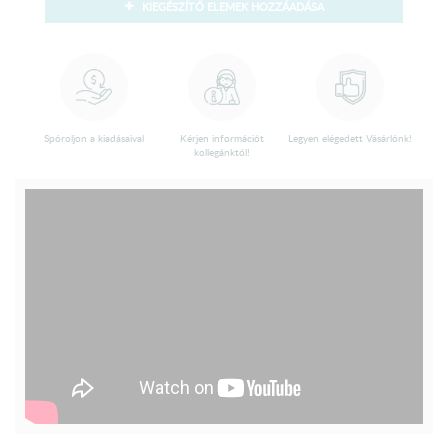
KIEGÉSZÍTŐ ELEMEK HOZZÁADÁSA
Spóroljon a kiadásaival
Kérjen információt
Legyen elégedett Vásárlónk!
kollegánktól!