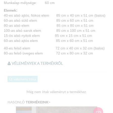
Munkalap mélysége: 60 cm
Elemek:
40-es alsó ajtós, fiókos elem 85 cm x 40 cm x 51 cm (balos)
60-as alsó sütő elem 85 cm x 60 cm x 51 cm
80-as alsó elem 85 cm x 80 cm x 51 cm
100-as alsó sarok elem 85 cm x 100 cm x 51 cm
15-ös alsó nyitott elem 85 cm x 15 cm x 51 cm
60-as alsó ajtós elem 85 cm x 60 cm x 51 cm
40-es felső elem 72 cm x 40 cm x 32 cm (balos)
80-as felső üveges elem 72 cm x 80 cm x 32 cm
60-as felső elem 72 cm x 60 cm x 32 cm (jobbos)
VÉLEMÉNYEK A TERMÉKRŐL
Termék színe:
Fehér váz - Bézs front
Lábtakaró léc: Bézs
Új vélemény írása
Bézs bútorlap:
Még nem írtak véleményt a termékhez.
Munkalap:
2 darabban érkezik: 180 cm, és 175 cm hosszban.
TERMÉKEINK
HASONLÓ
>
Mérete: 2,8 cm vastagságú préselt laminált forgácslap.
Asztalosipari szerszámokkal könnyen megmunkálható.
-23%