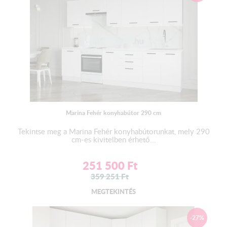
Marina Fehér konyhabútor 290 cm
Tekintse meg a Marina Fehér konyhabútorunkat, mely 290
cm-es kivitelben érhető...
251 500
Ft
359 251
Ft
MEGTEKINTÉS
-27%