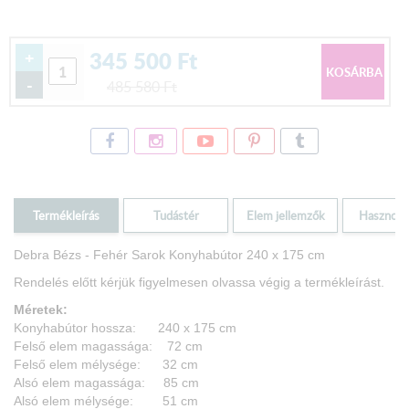
345 500
Ft
+
-
485 580
Ft
Termékleírás
Tudástér
Elem jellemzők
Hasznos i
Debra Bézs - Fehér Sarok Konyhabútor 240 x 175 cm
Rendelés előtt kérjük figyelmesen olvassa végig a termékleírást.
Méretek:
Konyhabútor hossza: 240 x 175 cm
Felső elem magassága: 72 cm
Felső elem mélysége: 32 cm
Alsó elem magassága: 85 cm
Alsó elem mélysége: 51 cm