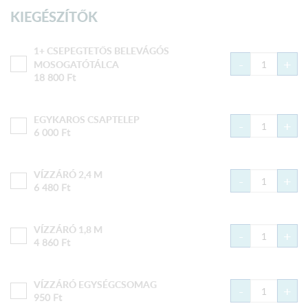
KIEGÉSZÍTŐK
1+ CSEPEGTETŐS BELEVÁGÓS
-
+
MOSOGATÓTÁLCA
18 800
Ft
EGYKAROS CSAPTELEP
-
+
6 000
Ft
VÍZZÁRÓ 2,4 M
-
+
6 480
Ft
VÍZZÁRÓ 1,8 M
-
+
4 860
Ft
VÍZZÁRÓ EGYSÉGCSOMAG
-
+
950
Ft