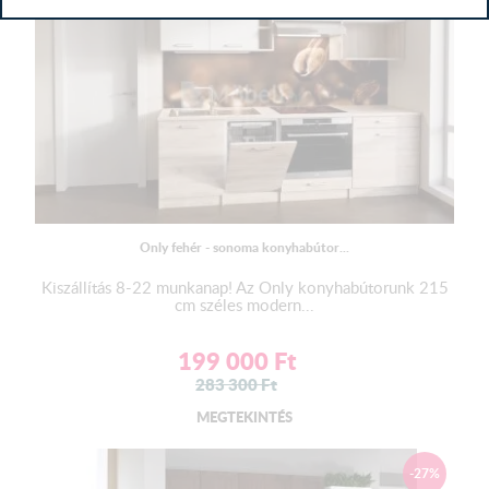
műveletnek az elvégzésére.
( A lábak felszereléséhez útmutatót nem tudunk küldeni
. )
Lábtakaró léc:
A lábazatot eltakaró léc elemenként, vagy egy hosszúságban
érkezik.
Ha teljesen egyedi összeállítású konyhabútort rendelt, (kiegészítő
elemekből rak össze egy saját konyhasort) a lábtakaró léc
méretét megadhatja a megjegyzés rovatban. Ellenkező esetben
elemenként fogja megkapni a lábtakaró lécet.
Only fehér - sonoma konyhabútor...
A lábazat maximális hossza 2,8 m lehet. Ettől hosszabb méret
esetén két darabban tudjuk azt kiszállítani.
Kiszállítás 8-22 munkanap! Az Only konyhabútorunk 215
cm széles modern...
Mosogatótálca:
Az alapár nem tartalmazza a mosogató tálcát!
199 000
Ft
A kiegészítőknél lehetséges kiválasztani!
Kiváló minőségű gyártótól származó rozsdamentes
283 300
Ft
mosogatótálca.
MEGTEKINTÉS
A mosogató tálca tartozéka a szifon- lefolyóval.
LED világítás:
-27%
Az alapár nem tartalmazza a LED világítást!