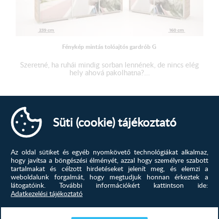
3. Nero váz
4. Ferrara tölgy váz
5. Rusztik fehér váz
Fénykép mintás tolóajtós gardrób G
6. Katthult váz
Szeretné, ha ruhái mindig sorban lennének, de nincs elég
7. Canterbury váz
hely ahová pakolhatna?...
8. Krém sonoma váz
339 500
Ft
9. Canyon tölgy váz
10. Fehér tölgy váz
MEGTEKINTÉS
Süti (cookie) tájékoztató
11. Makadámdió váz
12. Iszap tölgy váz
Az oldal sütiket és egyéb nyomkövető technológiákat alkalmaz,
hogy javítsa a böngészési élményét, azzal hogy személyre szabott
13. Bourbon tölgy váz
tartalmakat és célzott hirdetéseket jelenít meg, és elemzi a
weboldalunk forgalmát, hogy megtudjuk honnan érkeztek a
látogatóink.
További információkért kattintson ide:
A fénykép mintás gardrób méretei:
Adatkezelési tájékoztató
Magasság: 203 cm
Szélesség: 160 vagy 239 cm