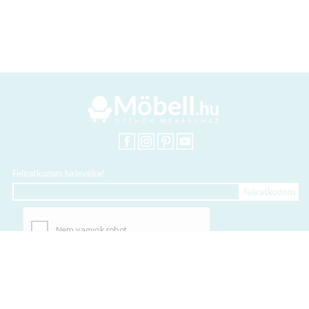
Feliratkozom hírlevélre!
+36 20 318 8122
Kártyás fizetés szolgáltatója: