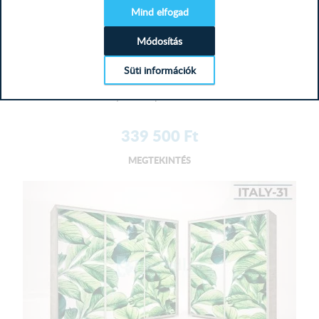
Mind elfogad
Mélység: 60 cm
Módosítás
Fénykép mintás tolóajtós gardrób X
Süti információk
Szeretné, ha ruhái mindig sorban lennének, de nincs elég
hely ahová pakolhatna?...
339 500
Ft
MEGTEKINTÉS