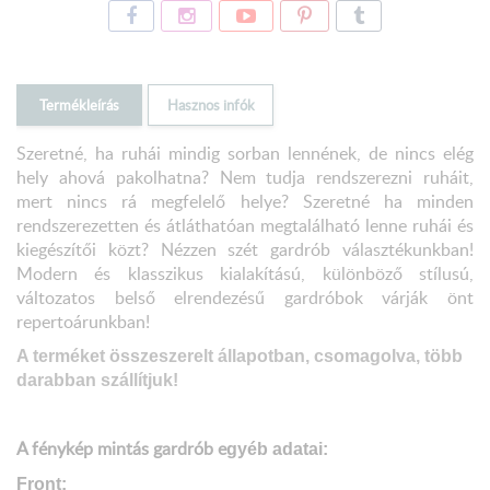
Termékleírás
Hasznos infók
Szeretné, ha ruhái mindig sorban lennének, de nincs elég
hely ahová pakolhatna? Nem tudja rendszerezni ruháit,
mert nincs rá megfelelő helye? Szeretné ha minden
rendszerezetten és átláthatóan megtalálható lenne ruhái és
kiegészítői közt? Nézzen szét gardrób választékunkban!
Modern és klasszikus kialakítású, különböző stílusú,
változatos belső elrendezésű gardróbok várják önt
repertoárunkban!
A terméket összeszerelt állapotban, csomagolva, több
darabban szállítjuk!
A fénykép mintás gardrób e
gyéb adatai:
Front: