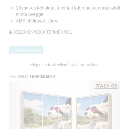
18 mm-es két oldalt laminált faforgácslap
ragasztott
minta üveggel
ABS élfóliával zárva
A minta fólia felrakásával készül, üveg felület védi.
VÉLEMÉNYEK A TERMÉKRŐL
A fénykép mintás gardrób s
zerkezeti összeépítése:
Új vélemény írása
Süllyesztett fejű faforgácslap csavarral
összeszerelve
Még nem írtak véleményt a termékhez.
Hátfal: 3 mm HDF lemez – tűző kapoccsal rögzítve
Állítható lábakkal ellátott
TERMÉKEINK
HASONLÓ
>
Polctartó furatokkal ellátott, variálható gardrób test
Fém sín műanyag görgőkkel
Válaszható Korpusz színek:
1. Sonoma tölgy váz
2. San Remo váz