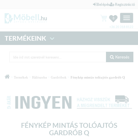
Belépés
Regisztráció
Toggle
0
naviga
+36 20 318 8122
TERMÉKEINK
Keresés
>
>
>
>
Termékek
Hálószoba
Gardróbok
Fénykép mintás tolóajtós gardrób Q
FÉNYKÉP MINTÁS TOLÓAJTÓS
GARDRÓB Q