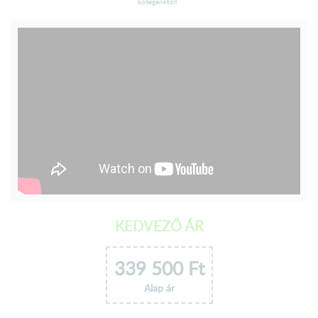
kollegánktól!
KEDVEZŐ ÁR
339 500
Ft
Alap ár