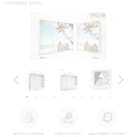
CIKKSZÁM: 2467Q
Spóroljon a kiadásaival
Kérjen információt
Legyen elégedett Vásárlónk!