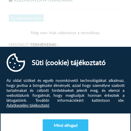
Új vélemény írása
Még nem írtak véleményt a termékhez.
TERMÉKEINK
HASONLÓ
>
Süti (cookie) tájékoztató
Az oldal sütiket és egyéb nyomkövető technológiákat alkalmaz,
hogy javítsa a böngészési élményét, azzal hogy személyre szabott
tartalmakat és célzott hirdetéseket jelenít meg, és elemzi a
weboldalunk forgalmát, hogy megtudjuk honnan érkeztek a
látogatóink.
További információkért kattintson ide:
Adatkezelési tájékoztató
Mind elfogad
Gaba GMDW-45W mosogatógép