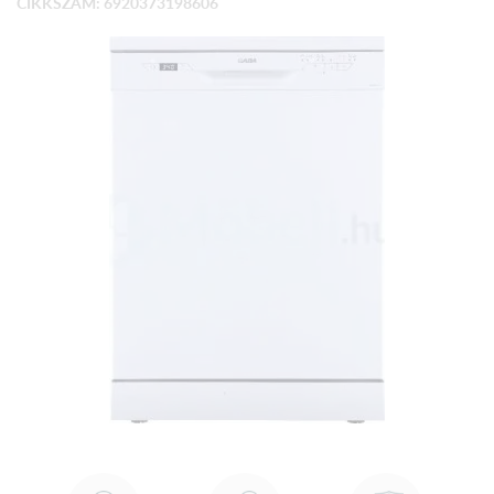
CIKKSZÁM: 6920373198606