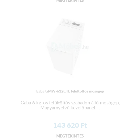
MEGTEKINTÉS
Gaba GMW-612CTL felültöltős mosógép
Gaba 6 kg-os felültöltős szabadón álló mosógép,
Magyarnyelvű kezelőpanel,...
143 620
Ft
MEGTEKINTÉS