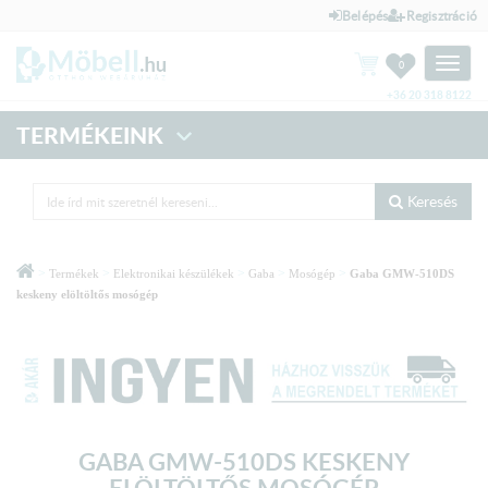
Belépés
Regisztráció
Toggle
0
naviga
+36 20 318 8122
TERMÉKEINK
Keresés
>
>
>
>
>
Termékek
Elektronikai készülékek
Gaba
Mosógép
Gaba GMW-510DS
keskeny elöltöltős mosógép
GABA GMW-510DS KESKENY
ELÖLTÖLTŐS MOSÓGÉP