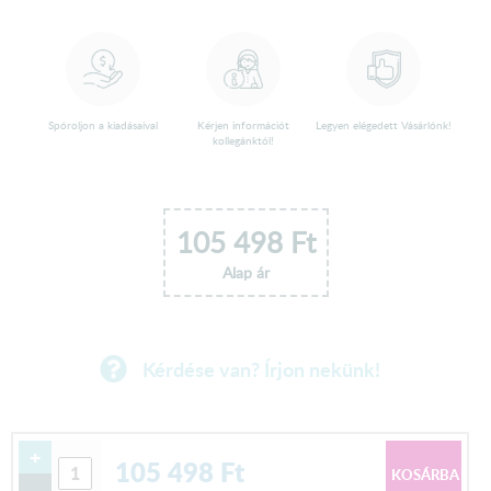
Spóroljon a kiadásaival
Kérjen információt
Legyen elégedett Vásárlónk!
kollegánktól!
105 498
Ft
Alap ár
Kérdése van? Írjon nekünk!
+
105 498
Ft
-