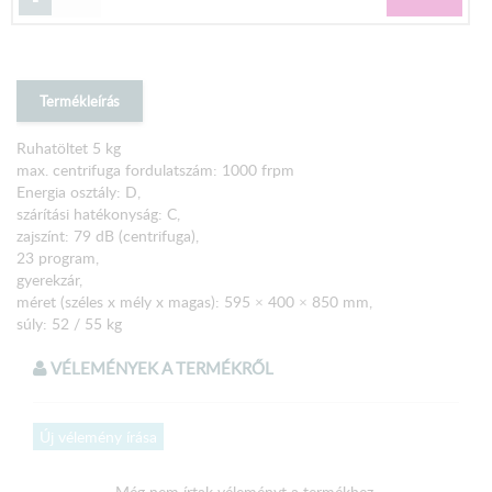
Termékleírás
Ruhatöltet 5 kg
max. centrifuga fordulatszám: 1000 frpm
Energia osztály: D,
szárítási hatékonyság: C,
zajszínt: 79 dB (centrifuga),
23 program,
gyerekzár,
méret (széles x mély x magas): 595 × 400 × 850 mm,
súly: 52 / 55 kg
VÉLEMÉNYEK A TERMÉKRŐL
Új vélemény írása
Még nem írtak véleményt a termékhez.