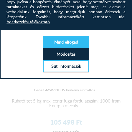
hogy javítsa a böngészési élményét, azzal hogy személyre szabott
MEGTEKINTÉS
tartalmakat és célzott hirdetéseket jelenít meg, és elemzi a
weboldalunk forgalmát, hogy megtudjuk honnan érkeztek a
látogatóink.
További információkért kattintson ide:
Adatkezelési tájékoztató
Mind elfogad
Módosítás
Süti információk
Gaba GMW-510DS keskeny elöltöltős...
Ruhatöltet 5 kg max. centrifuga fordulatszám: 1000 frpm
Energia osztály:...
105 498
Ft