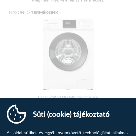
TERMÉKEINK
HASONLÓ
>
Gaba GTW-914A elöltöltős mosógép
Szín FehérKivitel SzabadonállóEnergia besorolásEnergia
Süti (cookie) tájékoztató
osztály ACentrifuga...
140 169
Ft
Az oldal sütiket és egyéb nyomkövető technológiákat alkalmaz,