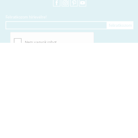
Feliratkozom hírlevélre!
+36 20 318 8122
Kártyás fizetés szolgáltatója:
Elfogadott kártyák:
TERMÉKEINK