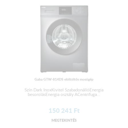
Gaba GTW-814DS elöltöltős mosógép
Szín Dark InoxKivitel SzabadonállóEnergia
besorolásEnergia osztály ACentrifuga...
150 241
Ft
MEGTEKINTÉS