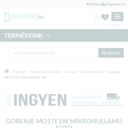
Belépés
Regisztráció
Toggle
0
naviga
+36 20 318 8122
TERMÉKEINK
Keresés
>
>
>
>
>
Termékek
Elektronikai készülékek
Gorenje
Mikrohullámú sütő
Gorenje
MO17E1W mikrohullámú sütő
GORENJE MO17E1W MIKROHULLÁMÚ
SÜTŐ