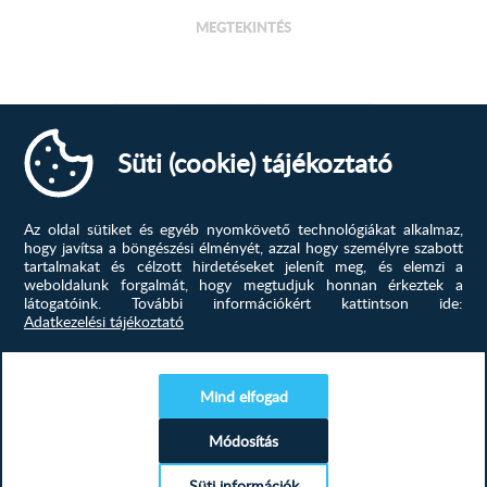
MEGTEKINTÉS
Süti (cookie) tájékoztató
Az oldal sütiket és egyéb nyomkövető technológiákat alkalmaz,
hogy javítsa a böngészési élményét, azzal hogy személyre szabott
tartalmakat és célzott hirdetéseket jelenít meg, és elemzi a
weboldalunk forgalmát, hogy megtudjuk honnan érkeztek a
látogatóink.
További információkért kattintson ide:
Adatkezelési tájékoztató
Gorenje BM201AG1BG beépíthető mikró
Termékcsalád Mikrohullámú sütő grill
Mind elfogad
funkcióvalDesignvonal Advanced designv...
Módosítás
110 451
Ft
Süti információk