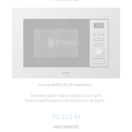
Gorenje BM201AG1X beépíthető...
Termékcsalád Mikrohullámú sütő grill
funkcióvalDesignvonal Advanced designv...
72 313
Ft
MEGTEKINTÉS