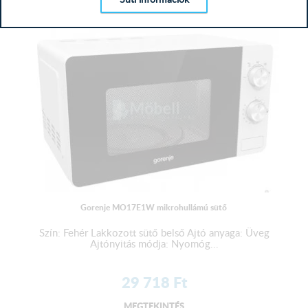
MEGTEKINTÉS
Gorenje MO17E1W mikrohullámú sütő
Szín: Fehér Lakkozott sütő belső Ajtó anyaga: Üveg
Ajtónyitás módja: Nyomóg...
29 718
Ft
MEGTEKINTÉS