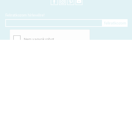
Feliratkozom hírlevélre!
+36 20 318 8122
Kártyás fizetés szolgáltatója:
Elfogadott kártyák:
TERMÉKEINK