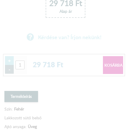
29 718
Ft
Alap ár
Kérdése van? Írjon nekünk!
+
29 718
Ft
-
Termékleírás
Szín:
Fehér
Lakkozott sütő belső
Ajtó anyaga:
Üveg