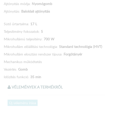
Ajtónyitás módja:
Nyomógomb
Ajtónyitás:
Baloldali ajtónyitás
Sütő űrtartalma:
17 L
Teljesítmény fokozatok:
5
Mikrohullámú teljesítény:
700 W
Mikrohullám előállítási technológia:
Standard technológia (HVT)
Mikrohullám elosztási rendszer típusa:
Forgótányér
Mechanikus működtetés
Vezérlés:
Gomb
Időzítés funkció:
35 min
Kombinált melegítési-sütési mód:
Mikrohullám üzemmód
VÉLEMÉNYEK A TERMÉKRŐL
Idő szerinti felolvasztás
AquaClean hidrolitikus öntisztítás funkció
Új vélemény írása
Biztonsági ajtóretesz