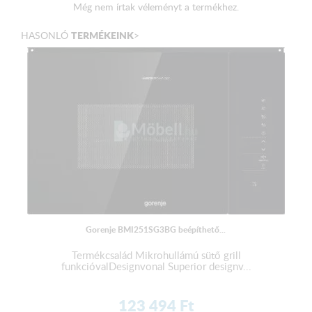
Üveg forgótányér
Még nem írtak véleményt a termékhez.
Forgótányér átmérője:
24,5 cm
TERMÉKEINK
HASONLÓ
>
Méretek (SZx M x M):
45,1 × 25,7 × 34,3 cm
Csomagolási méretek:
48,2 × 29,4 × 38,6 cm
Nettó súly:
10,6 kg
Bruttó súly:
12,3 kg
Energiafogyasztás készenléti állapotban:
0,5 W
Csatlakoztatási teljesítmény:
1.150 w
Biztosíték információ:
8 A
Gorenje BMI251SG3BG beépíthető...
Termékcsalád Mikrohullámú sütő grill
funkcióvalDesignvonal Superior designv...
123 494
Ft