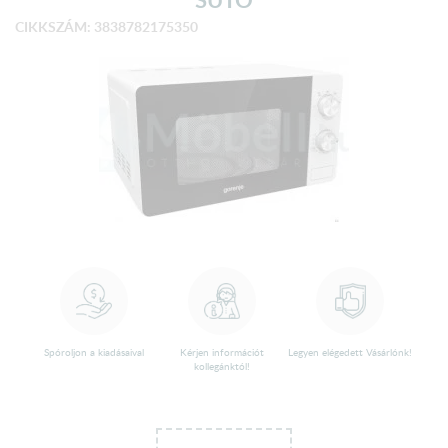
CIKKSZÁM: 3838782175350
Spóroljon a kiadásaival
Kérjen információt
Legyen elégedett Vásárlónk!
kollegánktól!