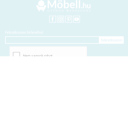
Feliratkozom hírlevélre!
+36 20 318 8122
Kártyás fizetés szolgáltatója:
Elfogadott kártyák: