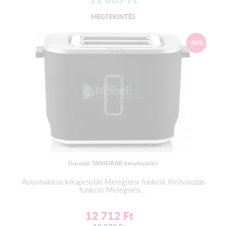
MEGTEKINTÉS
-36%
Gorenje T800ORAB kenyérpirító
Automatikus kikapcsolás Melegítési funkció Kiolvasztás
funkció Melegítési...
12 712
Ft