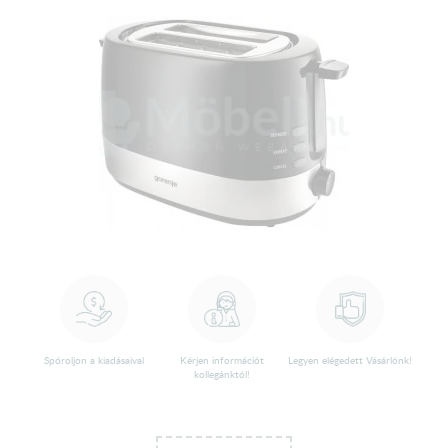
Spóroljon a kiadásaival
Kérjen információt
Legyen elégedett Vásárlónk!
kollegánktól!