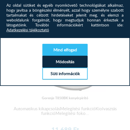
Az oldal sütiket és egyéb nyomkövető technológiákat alkalmaz,
Még nem írtak véleményt a termékhez.
hogy javítsa a böngészési élményét, azzal hogy személyre szabott
tartalmakat és célzott hirdetéseket jelenít meg, és elemzi a
TERMÉKEINK
HASONLÓ
>
weboldalunk forgalmát, hogy megtudjuk honnan érkeztek a
látogatóink.
További információkért kattintson ide:
Adatkezelési tájékoztató
Mind elfogad
Módosítás
Süti információk
Gorenje T850BK kenyérpirító
Automatikus kikapcsolásMelegítési funkcióKiolvasztás
funkcióMelegítési foko...
11 689
Ft