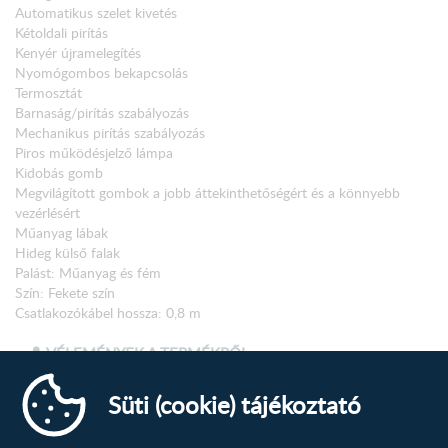
Automatikus szelet kivetés
Kétoldali pirítás
Kenyér újramelegítés
Nyomógombos bekapcsolás
Termosztát
Barnaság/pirítás szabályozás
Mechanikus pirítás szabályozás
Piros működésjelző lámpa
Kidobás gomb
Megvilágított gombok a jobb áttekinthetőségért és a könnyebb
vezérlésért
Műanyag lábak
Hideg külső falak
Palást: Műanyag és fém
Szín: Fekete szín
Csatlakozókábel hossza: 0,8 m
Méretek (SZx M x M): 30,7 × 18 × 16,7 cm
Csomagolási méretek: 34,2 × 19,6 × 16,4 cm
VÉLEMÉNYEK A TERMÉKRŐL
Nettó súly: 1,2 kg
Bruttó súly: 1,8 kg
Süti (cookie) tájékoztató
Csatlakoztatási teljesítmény: 850 w
Új vélemény írása