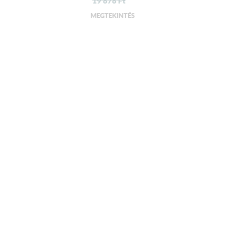
19 878
Ft
MEGTEKINTÉS