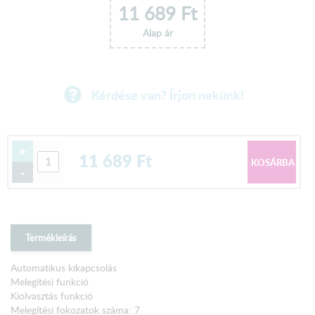
11 689
Ft
Alap ár
Kérdése van? Írjon nekünk!
+
11 689
Ft
-
Termékleírás
Automatikus kikapcsolás
Melegítési funkció
Kiolvasztás funkció
Melegítési fokozatok száma: 7