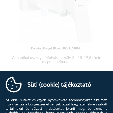
Deante Hiacynt Bianco BQH_A40M...
Akusztikai osztály I átfolyási osztály S - 15-19,8 l/min
csaptelep típusa...
37 345
Ft
70 778
Ft
Süti (cookie) tájékoztató
MEGTEKINTÉS
Az oldal sütiket és egyéb nyomkövető technológiákat alkalmaz,
-52%
hogy javítsa a böngészési élményét, azzal hogy személyre szabott
tartalmakat és célzott hirdetéseket jelenít meg, és elemzi a
weboldalunk forgalmát, hogy megtudjuk honnan érkeztek a