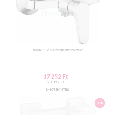
Deante BGV_040M Zuhany csaptelep
17 252
Ft
23 097
Ft
MEGTEKINTÉS
-47%