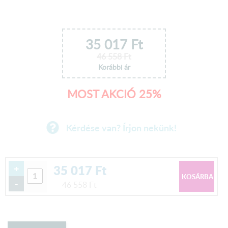
35 017
Ft
46 558
Ft
Korábbi ár
MOST AKCIÓ 25%
Kérdése van? Írjon nekünk!
35 017
Ft
+
-
46 558
Ft