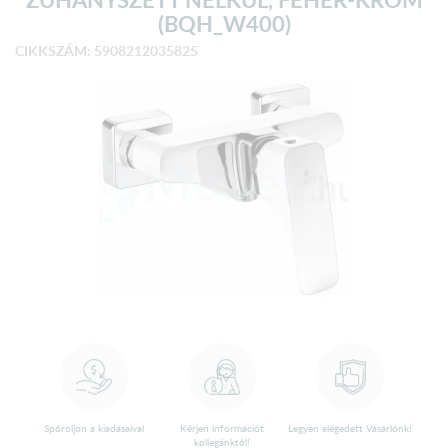
(BQH_W400)
CIKKSZÁM: 5908212035825
Spóroljon a kiadásaival
Kérjen információt
Legyen elégedett Vásárlónk!
kollegánktól!