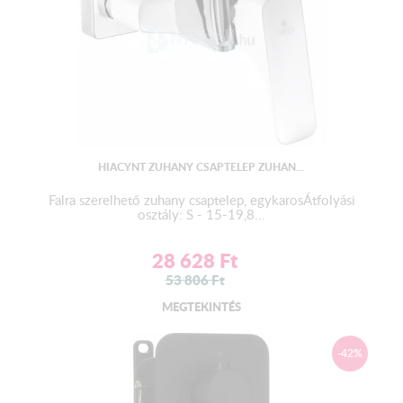
HIACYNT ZUHANY CSAPTELEP ZUHAN...
Falra szerelhető zuhany csaptelep, egykarosÁtfolyási
osztály: S - 15-19,8...
28 628
Ft
53 806
Ft
MEGTEKINTÉS
-42%