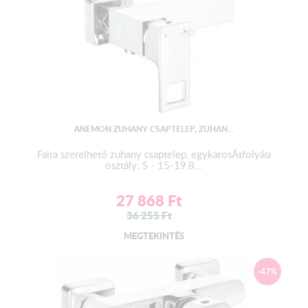
ANEMON ZUHANY CSAPTELEP, ZUHAN...
Falra szerelhető zuhany csaptelep, egykarosÁtfolyási
osztály: S - 15-19,8...
27 868
Ft
36 255
Ft
MEGTEKINTÉS
-47%