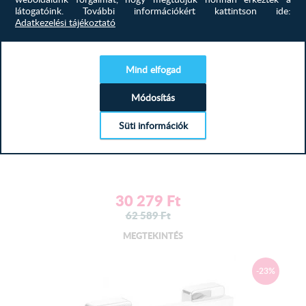
látogatóink.
További információkért kattintson ide:
Adatkezelési tájékoztató
Mind elfogad
Módosítás
Süti információk
Deante BQA_044P Egykaros csaptelep...
30 279
Ft
62 589
Ft
MEGTEKINTÉS
-23%