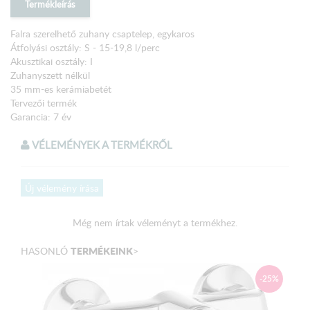
Termékleírás
Falra szerelhető zuhany csaptelep, egykaros
Átfolyási osztály: S - 15-19,8 l/perc
Akusztikai osztály: I
Zuhanyszett nélkül
35 mm-es kerámiabetét
Tervezői termék
Garancia: 7 év
VÉLEMÉNYEK A TERMÉKRŐL
Új vélemény írása
Még nem írtak véleményt a termékhez.
TERMÉKEINK
HASONLÓ
>
-25%