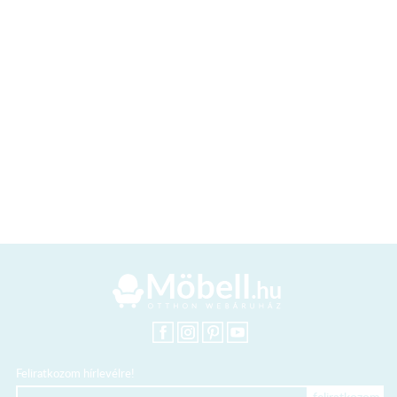
Feliratkozom hírlevélre!