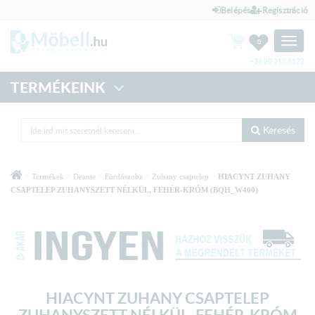
Belépés
Regisztráció
Toggle
0
naviga
+36 20 318 8122
TERMÉKEINK
Keresés
>
>
>
>
>
Termékek
Deante
Fürdőszoba
Zuhany csaptelep
HIACYNT ZUHANY
CSAPTELEP ZUHANYSZETT NÉLKÜL, FEHÉR-KRÓM (BQH_W400)
HIACYNT ZUHANY CSAPTELEP
ZUHANYSZETT NÉLKÜL, FEHÉR-KRÓM