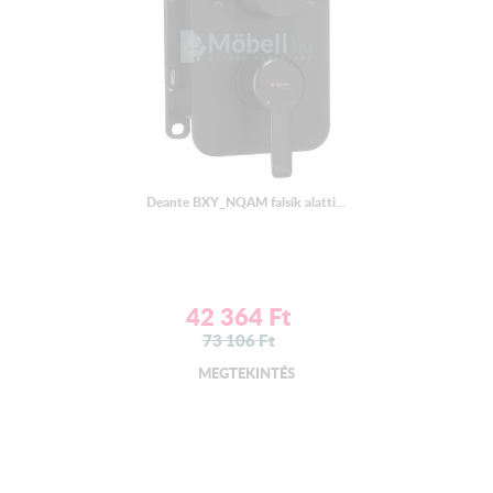
Deante BXY_NQAM falsík alatti...
42 364
Ft
73 106
Ft
MEGTEKINTÉS