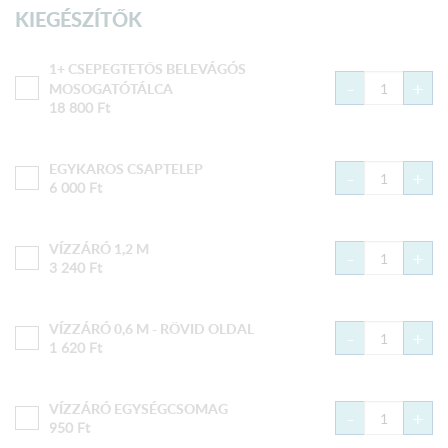
KIEGÉSZÍTŐK
1+ CSEPEGTETŐS BELEVÁGÓS
-
+
MOSOGATÓTÁLCA
18 800
Ft
EGYKAROS CSAPTELEP
-
+
6 000
Ft
VÍZZÁRÓ 1,2 M
-
+
3 240
Ft
VÍZZÁRÓ 0,6 M - RÖVID OLDAL
-
+
1 620
Ft
VÍZZÁRÓ EGYSÉGCSOMAG
-
+
950
Ft