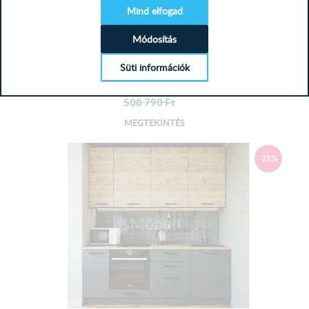
Mind elfogad
Ariana Sonoma - Fehér konyhabútor...
40-es felső elem: 60 cm x 40 cm x 30,5 cm
Módosítás
Kiszállítás 8-22 munkanap! Tekintse meg az Ariana
konyhabútort mely...
Kála konyhabútor leírása:
Süti információk
405 900
Ft
508 790
Ft
Termék színe:
Fehér
váz - Magasfényű szürke front
MEGTEKINTÉS
Munkalap:
-21%
3,8 cm (38 mm) vastagságú préselt laminált forgácslap,
elemenként felszerelve.
A mosogató tálcát szállítási okokból nem vágjuk bele a
munkalapba, azt a helyszínen, szakember segítségével
szükséges belevágatni!
Javasoljuk egy helyi asztalos felkeresését.
Fiók: