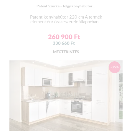
Patent Szürke - Tölgy konyhabútor...
Bútorlap oldalvázú - fém fiókcsúszóval szerelt
Patent konyhabútor 220 cm A termék
elemenként összeszerelt állapotban...
Mosogató:
Az alapár
NEM
tartalmazza a mosogató tálcát!
260 900
Ft
Kiváló minőségű gyártótól származó rozsdamentes
330 660
Ft
mosogatótálca s
zifonnal- lefolyóval.
MEGTEKINTÉS
LED világítás :
-35%
Az alapár
NEM
tartalmazza a LED világítást!
RGB LED szalag , 5 m hosszúságban , öntapadós kivitelben.
Trafóval , kapcsolóval ellátva.
Szín : Színes és Fehér
A LED felszerelésére javasoljuk szakember ( villanyszerelő )
segítségét kérni!