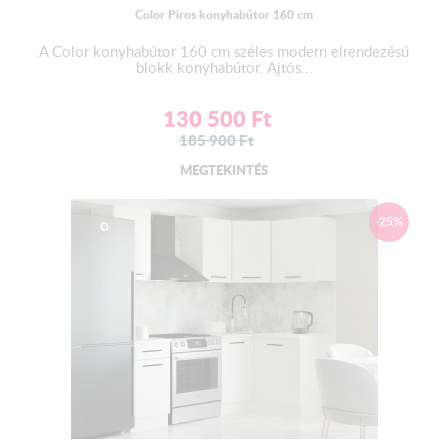
Color Piros konyhabútor 160 cm
A Color konyhabútor 160 cm széles modern elrendezésű
blokk konyhabútor. Ajtós...
130 500
Ft
185 900
Ft
MEGTEKINTÉS
-25%