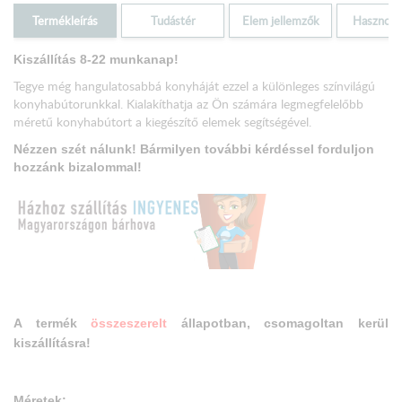
Termékleírás
Tudástér
Elem jellemzők
Hasznos i
Kiszállítás 8-22 munkanap!
Tegye még hangulatosabbá konyháját ezzel a különleges színvilágú
konyhabútorunkkal. Kialakíthatja az Ön számára legmegfelelőbb
méretű konyhabútort a kiegészítő elemek segítségével.
Nézzen szét nálunk! Bármilyen további kérdéssel forduljon
hozzánk bizalommal!
A termék
összeszerelt
állapotban, csomagoltan kerül
kiszállításra!
Méretek: