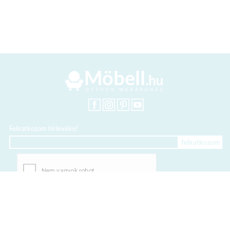
Feliratkozom hírlevélre!
+36 20 318 8122
Kártyás fizetés szolgáltatója: