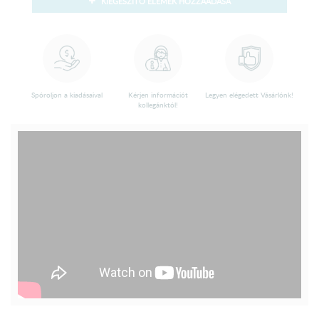
KIEGÉSZÍTŐ ELEMEK HOZZÁADÁSA
Spóroljon a kiadásaival
Kérjen információt
Legyen elégedett Vásárlónk!
kollegánktól!