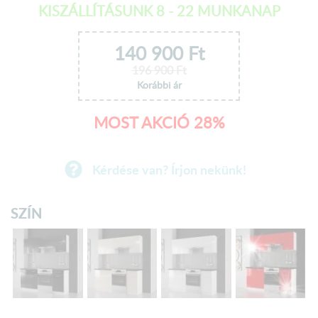
KISZÁLLÍTÁSUNK 8 - 22 MUNKANAP
140 900
Ft
196 900
Ft
Korábbi ár
MOST AKCIÓ 28%
Kérdése van? Írjon nekünk!
SZÍN