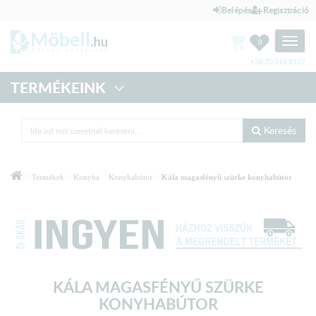
Belépés
Regisztráció
Toggle
0
naviga
+36 20 318 8122
TERMÉKEINK
Keresés
>
>
>
>
Termékek
Konyha
Konyhabútor
Kála magasfényű szürke konyhabútor
KÁLA MAGASFÉNYŰ SZÜRKE
KONYHABÚTOR