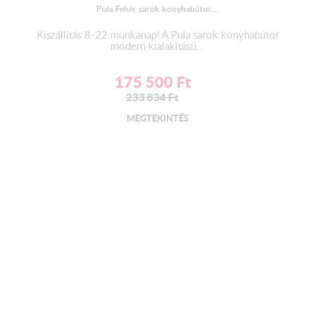
Pula Fehér sarok konyhabútor...
Kiszállítás 8-22 munkanap! A Pula sarok konyhabútor
modern kialakítású...
175 500
Ft
233 834
Ft
MEGTEKINTÉS