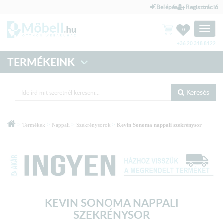
Belépés
Regisztráció
Toggle
0
naviga
+36 20 318 8122
TERMÉKEINK
Keresés
>
>
>
>
Termékek
Nappali
Szekrénysorok
Kevin Sonoma nappali szekrénysor
KEVIN SONOMA NAPPALI
SZEKRÉNYSOR