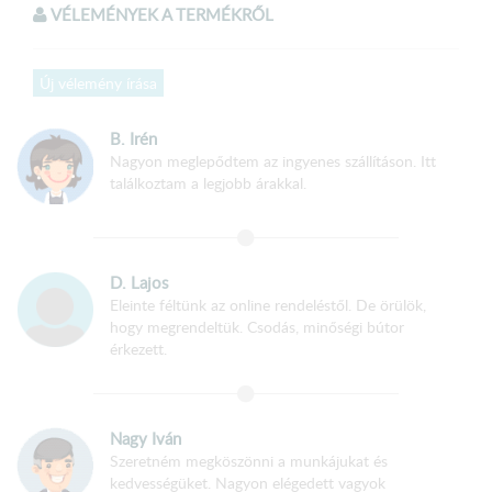
VÉLEMÉNYEK A TERMÉKRŐL
Korpusz
:
Új vélemény írása
18 mm-es két oldalt laminált faforgácslap
PVC él fóliával zárva
B. Irén
Nagyon meglepődtem az ingyenes szállításon. Itt
találkoztam a legjobb árakkal.
Front
:
18 mm-es két oldalt laminált faforgácslap
PVC él fóliával zárva
D. Lajos
Eleinte féltünk az online rendeléstől. De örülök,
Szerkezeti összeépítés:
hogy megrendeltük. Csodás, minőségi bútor
érkezett.
Hagyományos köldökcsapos és csavaros összeépítéssel
Hátfal
: 3 mm HDF lemez – tűző kapoccsal rögzítve
Polcok fém polctartókkal vannak szerelve
Nagy Iván
Szeretném megköszönni a munkájukat és
A fiók fém fiókcsúszóval szerelve
kedvességüket. Nagyon elégedett vagyok