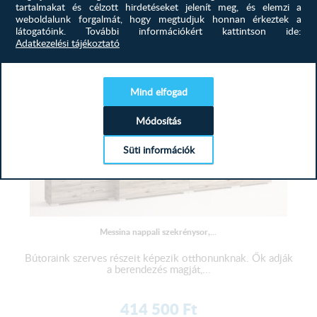
315 000
Ft
tartalmakat és célzott hirdetéseket jelenít meg, és elemzi a
weboldalunk forgalmát, hogy megtudjuk honnan érkeztek a
MEGTEKINTÉS
látogatóink.
További információkért kattintson ide:
Adatkezelési tájékoztató
Mind elfogad
Módosítás
Süti információk
Messina nappali szekrénysor,...
Bútoraink szerves részeit képezik otthonunknak. Ők adják
a berendezés magját,...
414 500
Ft