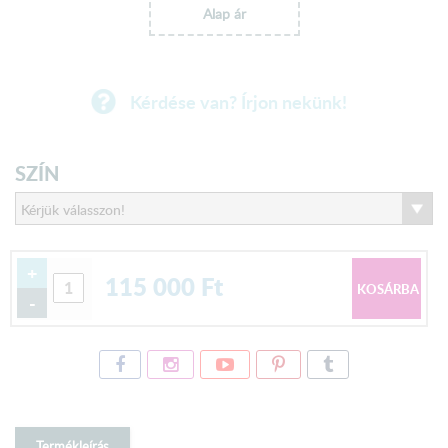
Alap ár
Kérdése van? Írjon nekünk!
SZÍN
+
115 000
Ft
-
Termékleírás