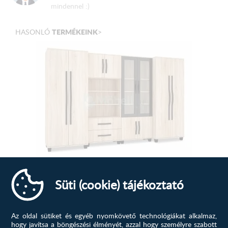
mindennel :)
TERMÉKEINK
HASONLÓ
>
Diablo szekrénysor, Sonoma
Süti (cookie) tájékoztató
Bútoraink szerves részeit képezik otthonunknak. Ők adják
a berendezés magját,...
Az oldal sütiket és egyéb nyomkövető technológiákat alkalmaz,
hogy javítsa a böngészési élményét, azzal hogy személyre szabott