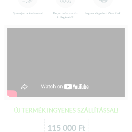
Spóroljon a kiadásaival
Kérjen információt
Legyen elégedett Vásárlónk!
kollegánktól!
ÚJ TERMÉK INGYENES SZÁLLÍTÁSSAL!
115 000
Ft