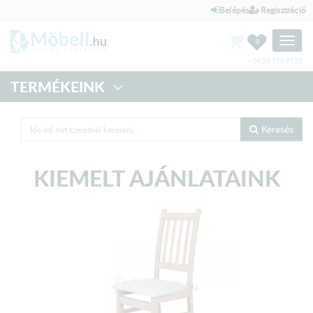
Belépés
Regisztráció
Toggle
0
naviga
+36 20 318 8122
TERMÉKEINK
Keresés
KIEMELT AJÁNLATAINK