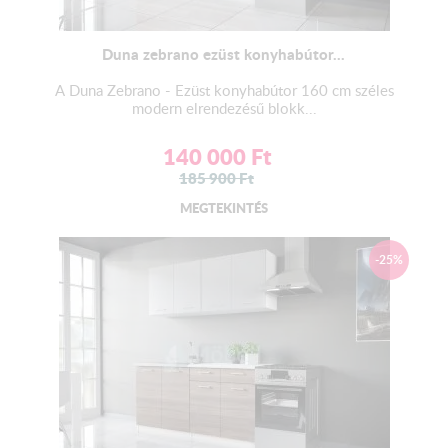
Duna zebrano ezüst konyhabútor...
A Duna Zebrano - Ezüst konyhabútor 160 cm széles
modern elrendezésű blokk...
140 000
Ft
185 900
Ft
MEGTEKINTÉS
-25%