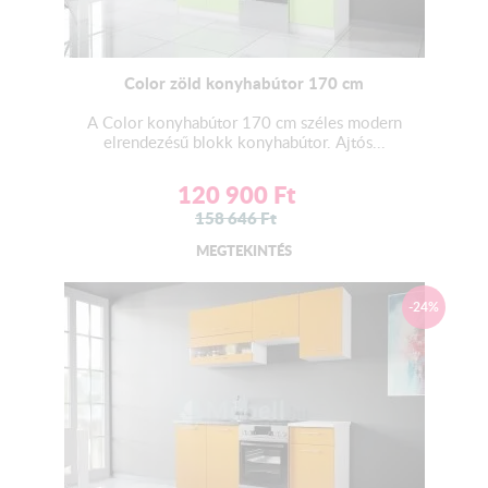
Color zöld konyhabútor 170 cm
A Color konyhabútor 170 cm széles modern
elrendezésű blokk konyhabútor. Ajtós...
120 900
Ft
158 646
Ft
MEGTEKINTÉS
-24%