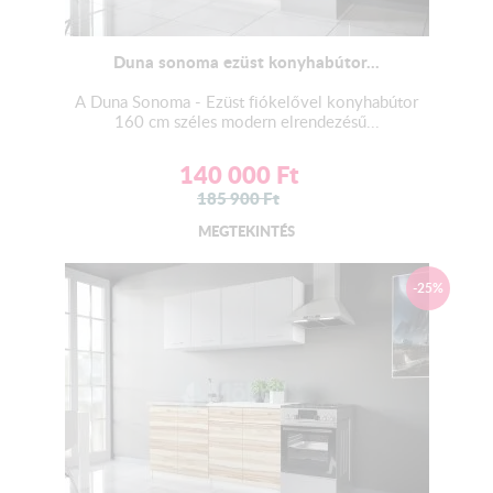
Duna sonoma ezüst konyhabútor...
A Duna Sonoma - Ezüst fiókelővel konyhabútor
160 cm széles modern elrendezésű...
140 000
Ft
185 900
Ft
MEGTEKINTÉS
-25%