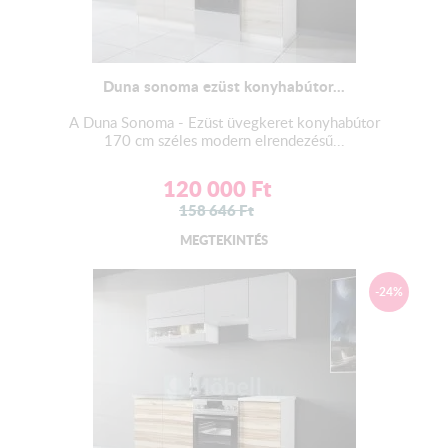
Duna sonoma ezüst konyhabútor...
A Duna Sonoma - Ezüst üvegkeret konyhabútor
170 cm széles modern elrendezésű...
120 000
Ft
158 646
Ft
MEGTEKINTÉS
-24%