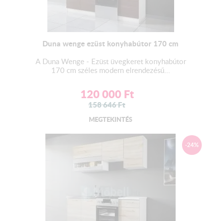
Duna wenge ezüst konyhabútor 170 cm
A Duna Wenge - Ezüst üvegkeret konyhabútor
170 cm széles modern elrendezésű...
120 000
Ft
158 646
Ft
MEGTEKINTÉS
-24%