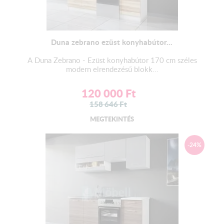
Duna zebrano ezüst konyhabútor...
A Duna Zebrano - Ezüst konyhabútor 170 cm széles
modern elrendezésű blokk...
120 000
Ft
158 646
Ft
MEGTEKINTÉS
-24%