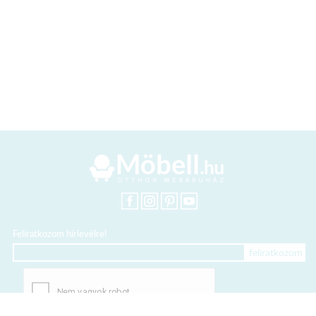
Feliratkozom hírlevélre!