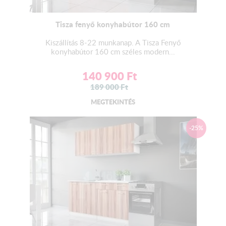
Tisza fenyő konyhabútor 160 cm
Kiszállítás 8-22 munkanap. A Tisza Fenyő
konyhabútor 160 cm széles modern...
140 900
Ft
189 000
Ft
MEGTEKINTÉS
-25%