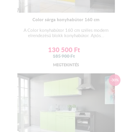
Color sárga konyhabútor 160 cm
A Color konyhabútor 160 cm széles modern
elrendezésű blokk konyhabútor. Ajtós...
130 500
Ft
185 900
Ft
MEGTEKINTÉS
-30%