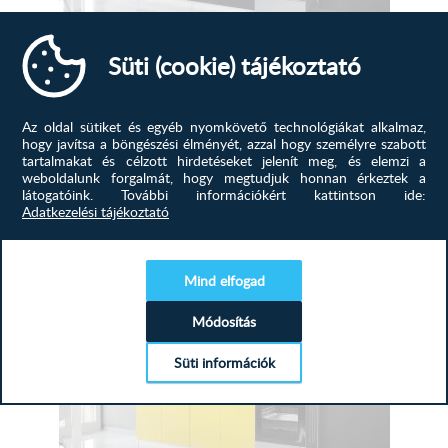
Süti (cookie) tájékoztató
Color fekete konyhabútor 160 cm
A Color Fekete konyhabútor 160 cm széles modern
elrendezésű blokk konyhabút...
Az oldal sütiket és egyéb nyomkövető technológiákat alkalmaz,
hogy javítsa a böngészési élményét, azzal hogy személyre szabott
tartalmakat és célzott hirdetéseket jelenít meg, és elemzi a
130 500
Ft
weboldalunk forgalmát, hogy megtudjuk honnan érkeztek a
185 900
Ft
látogatóink.
További információkért kattintson ide:
Adatkezelési tájékoztató
MEGTEKINTÉS
-30%
Mind elfogad
Módosítás
Süti információk