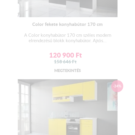
Color fekete konyhabútor 170 cm
A Color konyhabútor 170 cm széles modern
elrendezésű blokk konyhabútor. Ajtós...
120 900
Ft
158 646
Ft
MEGTEKINTÉS
-24%