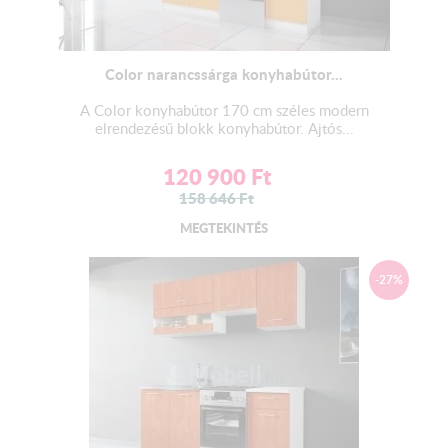
Color narancssárga konyhabútor...
A Color konyhabútor 170 cm széles modern
elrendezésű blokk konyhabútor. Ajtós...
120 900
Ft
158 646
Ft
MEGTEKINTÉS
-27%