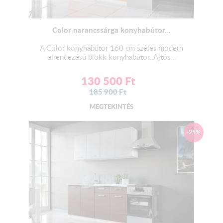
Color narancssárga konyhabútor...
A Color konyhabútor 160 cm széles modern
elrendezésű blokk konyhabútor. Ajtós...
130 500
Ft
185 900
Ft
MEGTEKINTÉS
-25%