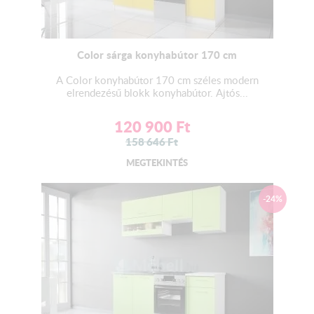
Color sárga konyhabútor 170 cm
A Color konyhabútor 170 cm széles modern
elrendezésű blokk konyhabútor. Ajtós...
120 900
Ft
158 646
Ft
MEGTEKINTÉS
-24%