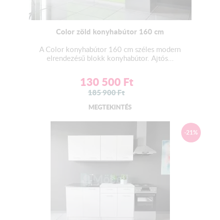
Color zöld konyhabútor 160 cm
A Color konyhabútor 160 cm széles modern
elrendezésű blokk konyhabútor. Ajtós...
130 500
Ft
185 900
Ft
MEGTEKINTÉS
-21%