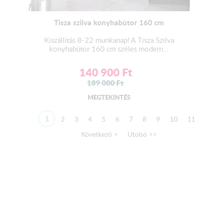
Tisza szilva konyhabútor 160 cm
Kiszállítás 8-22 munkanap! A Tisza Szilva
konyhabútor 160 cm széles modern...
140 900
Ft
189 000
Ft
MEGTEKINTÉS
1
2
3
4
5
6
7
8
9
10
11
Következő >
Utolsó >>