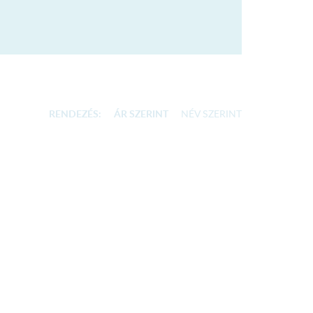
RENDEZÉS:
ÁR SZERINT
NÉV SZERINT