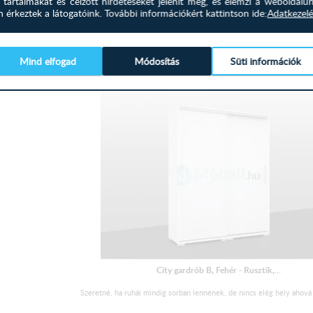
 tartalmakat és célzott hirdetéseket jelenít meg, és elemzi a weboldalu
érkeztek a látogatóink.
További információkért kattintson ide:
Adatkezelé
191 500
Ft
MEGTEKINTÉS
Mind elfogad
Módosítás
Süti információk
City gardrób B, Fehér - Rusztik,...
Szeretné, ha ruhái mindig sorban lennének, de nincs elég hely ahová 