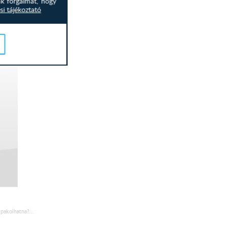
nk forgalmát, hogy
si tájékoztató
pakolhatna?...