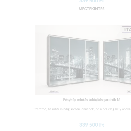
339 500
Ft
MEGTEKINTÉS
Fénykép mintás tolóajtós gardrób M
Szeretné, ha ruhái mindig sorban lennének, de nincs elég hely ahová 
339 500
Ft