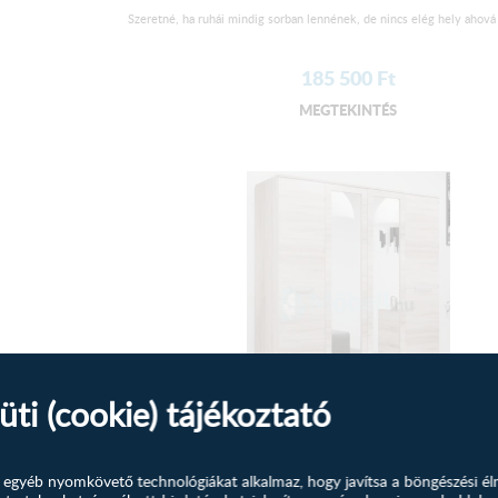
Szeretné, ha ruhái mindig sorban lennének, de nincs elég hely ahová 
185 500
Ft
MEGTEKINTÉS
üti (cookie) tájékoztató
Frimon Sonoma gardrób tükörrel...
és egyéb nyomkövető technológiákat alkalmaz, hogy javítsa a böngészési él
Szeretné, ha ruhái mindig sorban lennének, de nincs elég hely ahová 