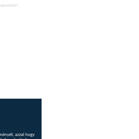
pakolhatna?...
ményét, azzal hogy
pakolhatna?...