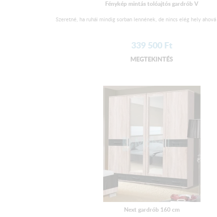
Fénykép mintás tolóajtós gardrób V
Szeretné, ha ruhái mindig sorban lennének, de nincs elég hely ahová 
339 500
Ft
MEGTEKINTÉS
Next gardrób 160 cm