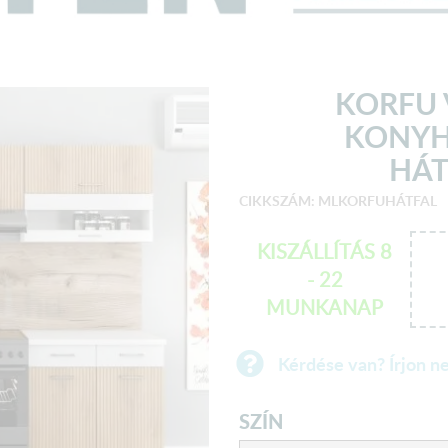
KORFU 
KONYH
HÁT
CIKKSZÁM: MLKORFUHÁTFAL
KISZÁLLÍTÁS 8
- 22
MUNKANAP
Kérdése van? Írjon n
SZÍN