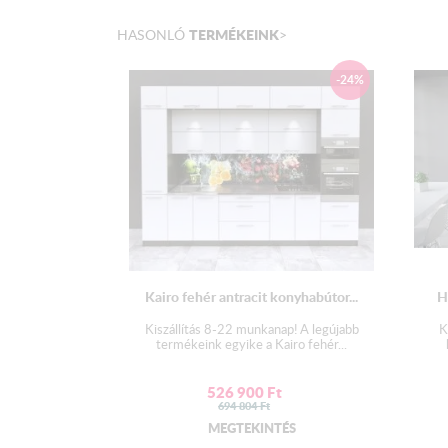
TERMÉKEINK
HASONLÓ
>
-24%
Kairo fehér antracit konyhabútor...
H
Kiszállítás 8-22 munkanap! A legújabb
K
termékeink egyike a Kairo fehér...
526 900
Ft
694 804
Ft
MEGTEKINTÉS