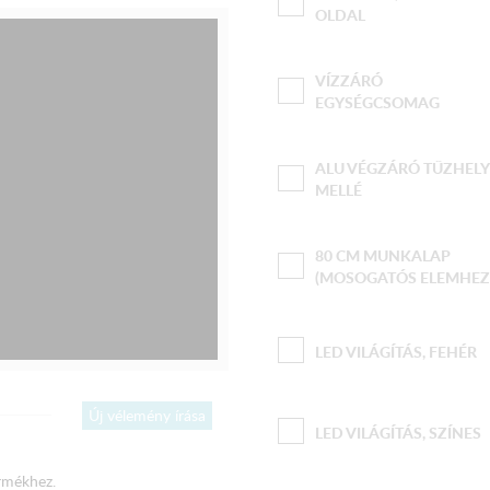
OLDAL
VÍZZÁRÓ
EGYSÉGCSOMAG
ALU VÉGZÁRÓ TŰZHELY
MELLÉ
80 CM MUNKALAP
(MOSOGATÓS ELEMHEZ
LED VILÁGÍTÁS, FEHÉR
Új vélemény írása
LED VILÁGÍTÁS, SZÍNES
rmékhez.