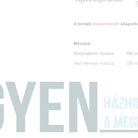
A termék
összeszerelt
állapotb
Méretek:
Konyhabútor hossza: 250 c
Alsó elemsor hossza: 200 
Felső elemsor hossza: 250 
Felső elem magass
ága : 60 c
Felső elem mélysége : 30,5 
Alsó elem magassága : 85 c
Alsó elem m
élysége: 51 c
Munkalap mélysége : 60 c