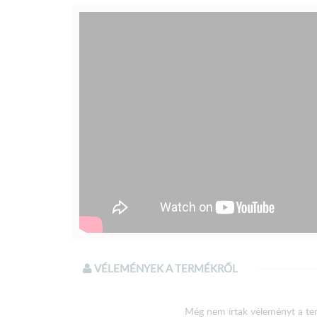
VÉLEMÉNYEK A TERMÉKRŐL
Még nem írtak véleményt a te