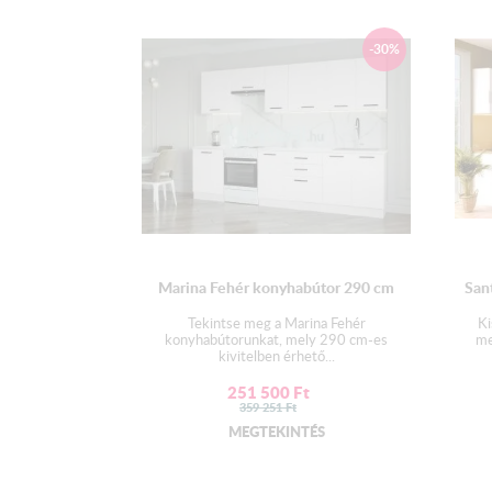
-30%
Marina Fehér konyhabútor 290 cm
San
Tekintse meg a Marina Fehér
Ki
konyhabútorunkat, mely 290 cm-es
me
kivitelben érhető...
251 500
Ft
359 251
Ft
MEGTEKINTÉS