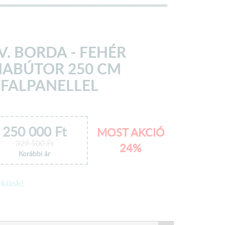
V. BORDA - FEHÉR
ABÚTOR 250 CM
FALPANELLEL
250 000
Ft
MOST AKCIÓ
329 500
Ft
24%
Korábbi ár
ekünk!