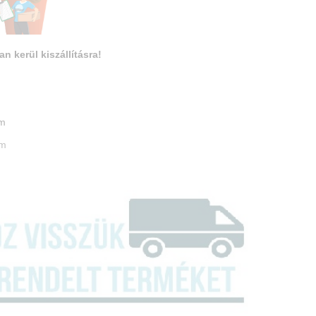
an kerül kiszállításra!
m
cm
cm
m
cm
m
m
m