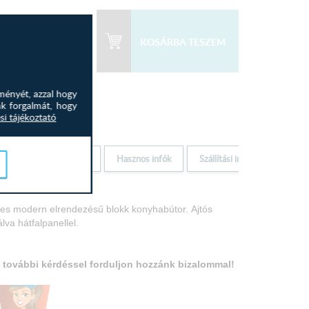
 000
Ft
29 500
Ft
ményét, azzal hogy
nk forgalmát, hogy
si tájékoztató
Elem jellemzők
Hasznos infók
Szállítási infók
les modern elrendezésű blokk konyhabútor.
Ajtós
va hátfalpanellel.
 további kérdéssel forduljon hozzánk bizalommal!