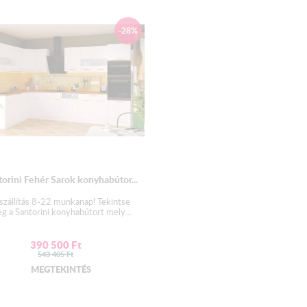
2,8 cm vastagságú préselt 
A mosogató elem
nem
t
-28%
Mosogató:
Az alapár
NEM
tartalmaz
Kiváló minőségű gyártót
lefolyóval.
Választható 2 mély és 1 m
torini Fehér Sarok konyhabútor...
LED világítás :
szállítás 8-22 munkanap! Tekintse
g a Santorini konyhabútort mely...
Az alapár
NEM
tartalmazz
390 500
Ft
RGB LED szalag , 5 m 
543 405
Ft
kapcsolóval ellátva.
MEGTEKINTÉS
Szín : Színes és Fehér
A LED felszerelésére javaso