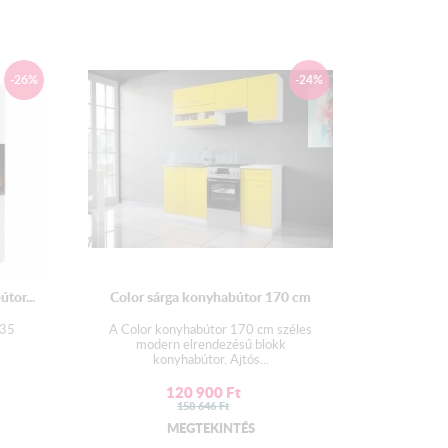
cm × 51 cm
 cm × 51 cm
-26%
-24%
 cm × 51 cm
 cm × 30,5 cm
m × 30,5 cm
cm × 30,5 cm
 cm × 30,5 cm
tor...
Color sárga konyhabútor 170 cm
- Borda front ; fehér fiók elő/üvegkeret
n bordázott felületű anyaghatást utánoz.
 35
A Color konyhabútor 170 cm széles
modern elrendezésű blokk
ap színe tölgy, bordázott hatású mintázattal ellátva.
konyhabútor. Ajtós...
.
120 900
Ft
158 646
Ft
MEGTEKINTÉS