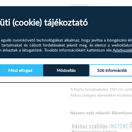
+
250
üti (cookie) tájékoztató
-
3
és egyéb nyomkövető technológiákat alkalmaz, hogy javítsa a böngészési él
 tartalmakat és célzott hirdetéseket jelenít meg, és elemzi a weboldalu
érkeztek a látogatóink.
További információkért kattintson ide:
Adatkezelé
Termékleírás
Tudástér
Mind elfogad
Módosítás
Süti információk
Kiszállítás 8-22 munkanap!
A Korfu konyhabútor 250 cm szé
fiókos üveges elemekkel kombinál
Nézzen szét nálunk! Bármilyen