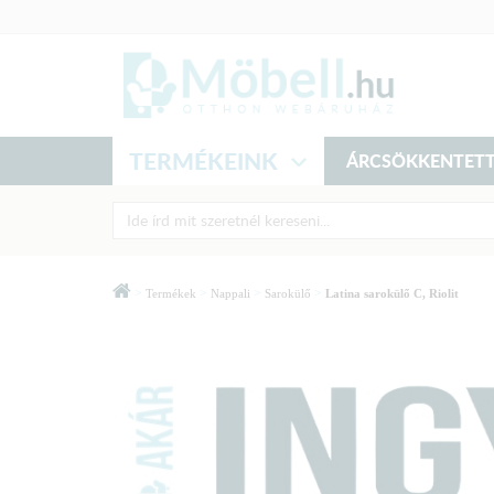
TERMÉKEINK
ÁRCSÖKKENTETT
>
>
>
>
Termékek
Nappali
Sarokülő
Latina sarokülő C, Riolit