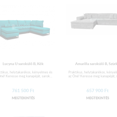
Beülőmélység: 64 
A terméket elemekre bontva,
Lucyna U sarokülő B, Kék
Amarilla sarokülő B, Szür
ktikus, helytakarékos, kényelmes és
Praktikus, helytakarékos, kénye
né! Keresse meg kanapéját, sarok...
az Öné! Keresse meg kanapéját, s
761 500
Ft
657 900
Ft
MEGTEKINTÉS
MEGTEKINTÉS