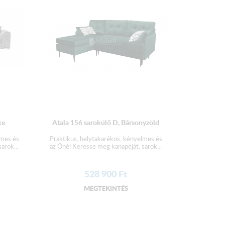
cm
 csomagolva szállítjuk!
ke
Atala 156 sarokülő D, Bársonyzöld
lmes és
Praktikus, helytakarékos, kényelmes és
arok...
az Öné! Keresse meg kanapéját, sarok...
528 900
Ft
MEGTEKINTÉS