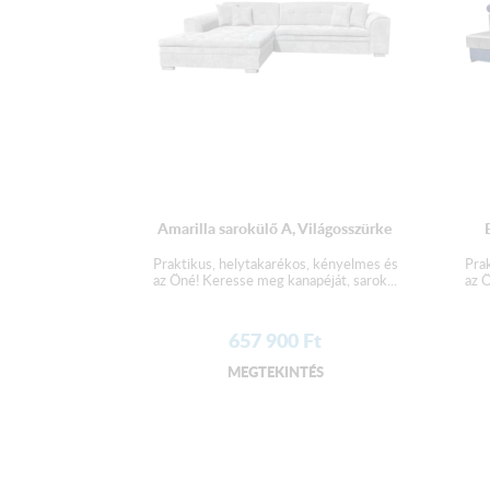
Amarilla sarokülő A, Világosszürke
Praktikus, helytakarékos, kényelmes és
Pra
az Öné! Keresse meg kanapéját, sarok...
az Ö
657 900
Ft
MEGTEKINTÉS