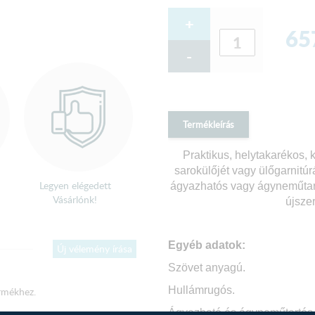
+
65
-
Termékleírás
Praktikus, helytakarékos,
sarokülőjét vagy ülőgarnitúr
Legyen elégedett
ágyazhatós vagy ágyneműtartó
Vásárlónk!
újsze
Egyéb adatok:
Új vélemény írása
Szövet anyagú.
Hullámrugós.
rmékhez.
Ágyazható és á
gyneműtartós