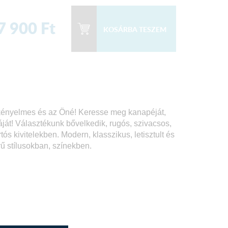
7 900
Ft
 kényelmes és az Öné! Keresse meg kanapéját,
áját! Választékunk bővelkedik, rugós, szivacsos,
s kivitelekben. Modern, klasszikus, letisztult és
rű stílusokban, színekben.
.