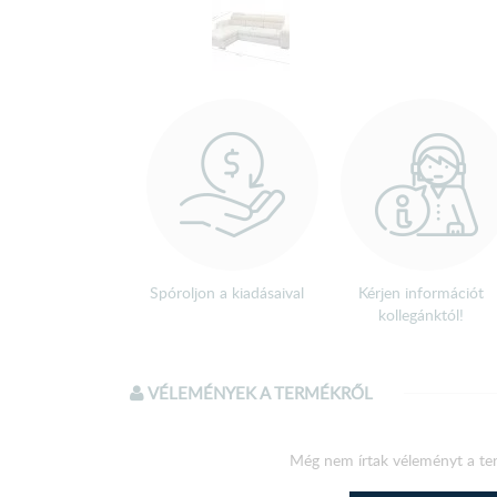
Spóroljon a kiadásaival
Kérjen információt
kollegánktól!
VÉLEMÉNYEK A TERMÉKRŐL
Még nem írtak véleményt a te