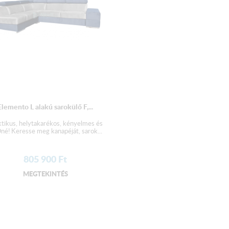
Elemento L alakú sarokülő F,...
ktikus, helytakarékos, kényelmes és
né! Keresse meg kanapéját, sarok...
805 900
Ft
MEGTEKINTÉS