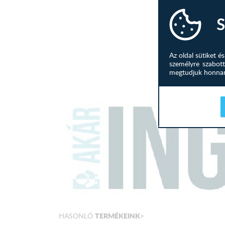
S
Az oldal sütiket 
személyre szabott
megtudjuk honnan 
TERMÉKEINK
HASONLÓ
>