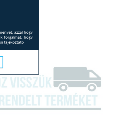
ményét, azzal hogy
nk forgalmát, hogy
si tájékoztató
cm
 cm
cm
cm