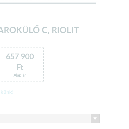
AROKÜLŐ C, RIOLIT
657 900
Ft
Alap ár
ekünk!