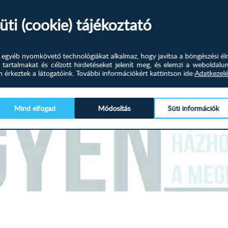
Állítható fejtámla.
üti (cookie) tájékoztató
Magas fekhelyes.
Termék hátulja szövet.
és egyéb nyomkövető technológiákat alkalmaz, hogy javítsa a böngészési él
Univerzális állású
 tartalmakat és célzott hirdetéseket jelenít meg, és elemzi a weboldalu
érkeztek a látogatóink.
További információkért kattintson ide:
Adatkezelé
Karjában puff található.
Mind elfogad
Módosítás
Süti információk
Válaszható színek:
Riolit szövet
Méretek:
Külső méret:
276 x 188 
Fekvőfelület:
213 x 126
Magasság:
91-104 
Ülőmagasság: 45 