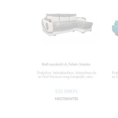
Rafi sarokülő A, Fehér-Szürke
Praktikus, helytakarékos, kényelmes és
Pra
az Öné! Keresse meg kanapéját, saro...
az Ö
531 500
Ft
MEGTEKINTÉS